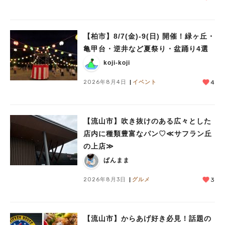
【柏市】8/7(金)‐9(日) 開催！緑ヶ丘・
亀甲台・逆井など夏祭り・盆踊り4選
人気のキーワード
koji-koji
#ラーメン
#ショッピング
#カフェ
#スイーツ
#パン
#カレー
#柏駅
#イベント
#公園
#教えたい／教えて投稿記事
2026年8月4日
イベント
4
#教えたい/こんなの見つけた
【流山市】吹き抜けのある広々とした
店内に種類豊富なパン♡≪サフラン丘
の上店≫
ぱんまま
2026年8月3日
グルメ
3
【流山市】からあげ好き必見！話題の