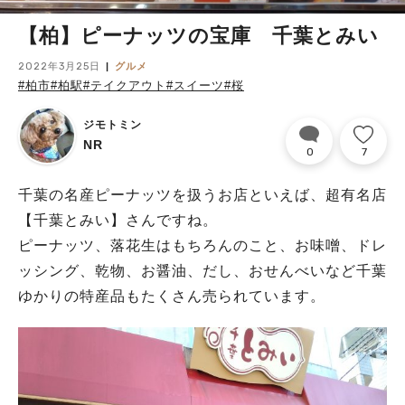
【柏】ピーナッツの宝庫 千葉とみい
2022年3月25日
グルメ
#柏市
#柏駅
#テイクアウト
#スイーツ
#桜
ジモトミン
NR
0
7
千葉の名産ピーナッツを扱うお店といえば、超有名店
【千葉とみい】さんですね。
ピーナッツ、落花生はもちろんのこと、お味噌、ドレ
ッシング、乾物、お醤油、だし、おせんべいなど千葉
ゆかりの特産品もたくさん売られています。