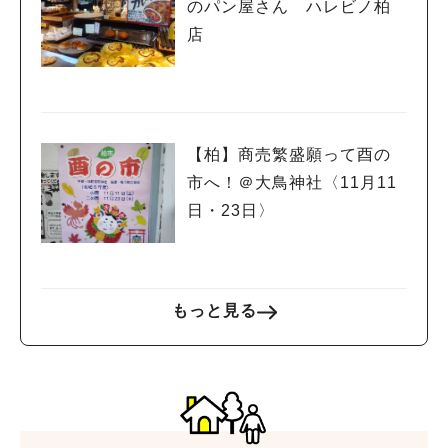
のパン屋さん ハレビノ柏
店
【柏】商売繁盛願って酉の
市へ！＠大鳥神社〈11月11
日・23日〉
もっと見る