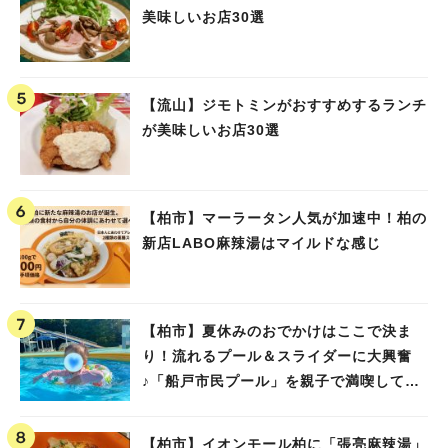
美味しいお店30選
【流山】ジモトミンがおすすめするランチ
が美味しいお店30選
【柏市】マーラータン人気が加速中！柏の
新店LABO麻辣湯はマイルドな感じ
【柏市】夏休みのおでかけはここで決ま
り！流れるプール＆スライダーに大興奮
♪「船戸市民プール」を親子で満喫してき
ました！
【柏市】イオンモール柏に「張亮麻辣湯」