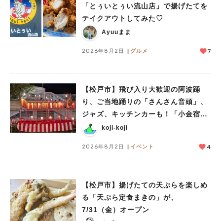
「とぅいとぅい流山店」で揚げたてを
テイクアウトしてみた♡
Ayuuまま
2026年8月2日
グルメ
7
【松戸市】飛び入り大歓迎の阿波踊
り、ご当地踊りの「さんさん音頭」、
ジャズ、キッチンカーも！「小金宿ま
つり」8/28-30開催！
koji-koji
2026年8月2日
イベント
4
【松戸市】揚げたての天ぷらを楽しめ
る「天ぷら定食まきの」が、
7/31（金）オープン