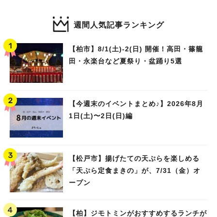
週間人気記事ランキング
【柏市】8/1(土)‐2(日) 開催！高田・篠籠
田・永楽台など夏祭り・盆踊り5選
【今週末のイベントまとめ♪】2026年8月
1日(土)〜2日(日)編
【松戸市】揚げたての天ぷらを楽しめる
「天ぷら定食まきの」が、7/31（金）オ
ープン
【柏】ジモトミンがおすすめするランチが