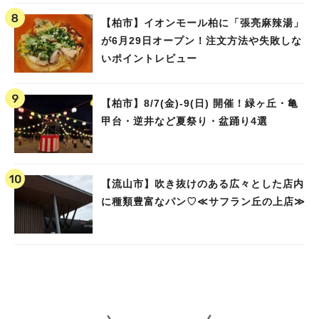
【柏市】イオンモール柏に「張亮麻辣湯」
が6月29日オープン！注文方法や失敗しな
いポイントレビュー
【柏市】8/7(金)‐9(日) 開催！緑ヶ丘・亀
甲台・逆井など夏祭り・盆踊り4選
【流山市】吹き抜けのある広々とした店内
に種類豊富なパン♡≪サフラン丘の上店≫