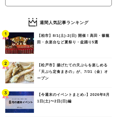
週間人気記事ランキング
【柏市】8/1(土)‐2(日) 開催！高田・篠籠
田・永楽台など夏祭り・盆踊り5選
【松戸市】揚げたての天ぷらを楽しめる
「天ぷら定食まきの」が、7/31（金）オ
ープン
【今週末のイベントまとめ♪】2026年8月
1日(土)〜2日(日)編