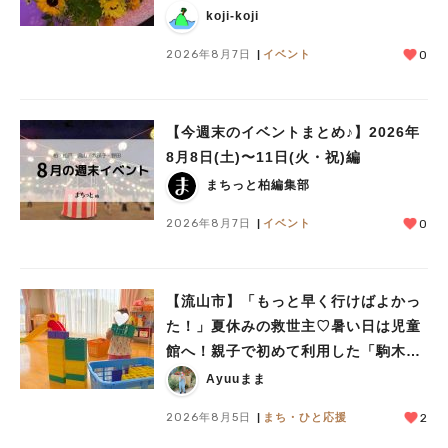
koji-koji
2026年8月7日
イベント
0
【今週末のイベントまとめ♪】2026年
8月8日(土)〜11日(火・祝)編
まちっと柏編集部
2026年8月7日
イベント
0
【流山市】「もっと早く行けばよかっ
た！」夏休みの救世主♡暑い日は児童
館へ！親子で初めて利用した「駒木台
児童館」レポート
Ayuuまま
2026年8月5日
まち・ひと応援
2