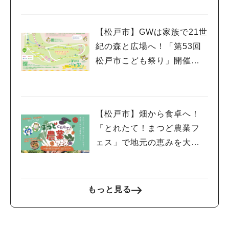
【松戸市】GWは家族で21世
紀の森と広場へ！「第53回
松戸市こども祭り」開催（5/
3 日・祝）
【松戸市】畑から食卓へ！
「とれたて！まつど農業フ
ェス」で地元の恵みを大満
喫♪4/11(土)
もっと見る