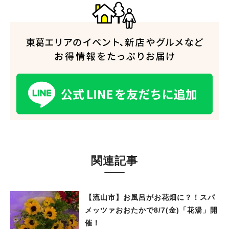
人気のキーワード
#ラーメン
#ショッピング
#カフェ
#スイーツ
#パン
#カレー
#柏駅
#イベント
#公園
#教えたい／教えて投稿記事
#教えたい/こんなの見つけた
関連記事
【流山市】お風呂がお花畑に？！スパ
メッツァおおたかで8/7(金)「花湯」開
催！