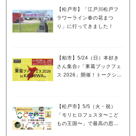
【松戸市】「江戸川松戸フ
ラワーライン春の花まつ
り」に行ってきました！
【柏市】5/24（日）本好き
さん集合♪「東葛ブックフェ
ス 2026」開催！トークショ
ーやライブ、ワークショッ
プも
【松戸市】5/5（火・祝）
「モリヒロフェスタ〜こど
もの王国〜」で最高の思い
出作り@21世紀の森と広場