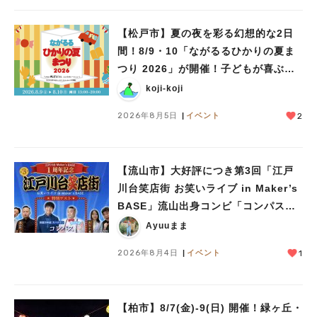
【松戸市】夏の夜を彩る幻想的な2日
間！8/9・10「ながるるひかりの夏ま
つり 2026」が開催！子どもが喜ぶワ
ークショップや限定ヒーローショーも
koji-koji
2026年8月5日
イベント
2
【流山市】大好評につき第3回「江戸
川台笑店街 お笑いライブ in Maker’s
BASE」流山出身コンビ「コンパス」
も登場！8/23（日）
Ayuuまま
2026年8月4日
イベント
1
【柏市】8/7(金)‐9(日) 開催！緑ヶ丘・