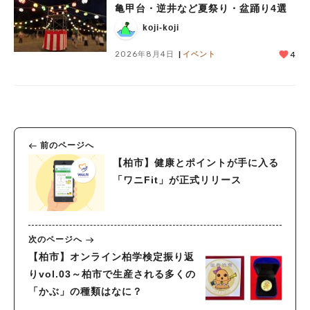
亀甲台・逆井など夏祭り・盆踊り4選
koji-koji
2026年8月4日
イベント
4
前のページへ
【柏市】健康とポイントが手に入る
「ワニFit」が正式リリース
次のページへ
【柏市】オンライン柏学検定振り返
りvol.03～柏市で生産される多くの
「かぶ」の種類はなに？