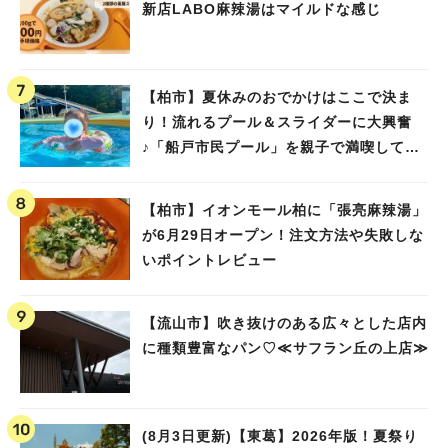
新店LABO麻辣湯はマイルドな感じ
【柏市】夏休みのおでかけはここで決ま
り！流れるプール＆スライダーに大興奮
♪「船戸市民プール」を親子で満喫してき
ました！
【柏市】イオンモール柏に「張亮麻辣湯」
が6月29日オープン！注文方法や失敗しな
いポイントレビュー
【流山市】吹き抜けのある広々とした店内
に種類豊富なパン♡≪サフラン丘の上店≫
(8月3日更新)【東葛】2026年版！夏祭り