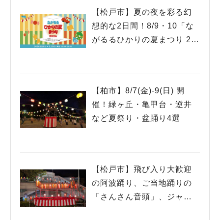
【松戸市】夏の夜を彩る幻
想的な2日間！8/9・10「な
がるるひかりの夏まつり 20
26」が開催！子どもが喜ぶ
ワークショップや限定ヒー
ローショーも
【柏市】8/7(金)‐9(日) 開
催！緑ヶ丘・亀甲台・逆井
など夏祭り・盆踊り4選
【松戸市】飛び入り大歓迎
の阿波踊り、ご当地踊りの
「さんさん音頭」、ジャ
ズ、キッチンカーも！「小