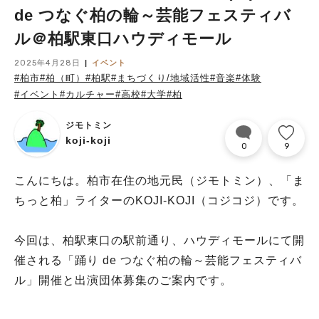
de つなぐ柏の輪～芸能フェスティバ
ル＠柏駅東口ハウディモール
2025年4月28日
イベント
#柏市
#柏（町）
#柏駅
#まちづくり/地域活性
#音楽
#体験
#イベント
#カルチャー
#高校
#大学
#柏
ジモトミン
koji-koji
0
9
こんにちは。柏市在住の地元民（ジモトミン）、「ま
ちっと柏」ライターのKOJI-KOJI（コジコジ）です。
今回は、柏駅東口の駅前通り、ハウディモールにて開
催される「踊り de つなぐ柏の輪～芸能フェスティバ
ル」開催と出演団体募集のご案内です。