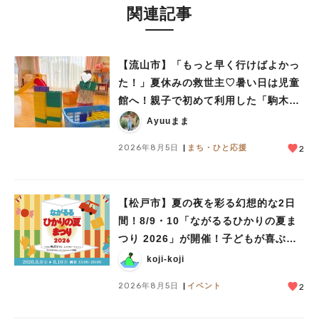
関連記事
【流山市】「もっと早く行けばよかっ
た！」夏休みの救世主♡暑い日は児童
館へ！親子で初めて利用した「駒木台
児童館」レポート
Ayuuまま
2026年8月5日
まち・ひと応援
2
【松戸市】夏の夜を彩る幻想的な2日
間！8/9・10「ながるるひかりの夏ま
つり 2026」が開催！子どもが喜ぶワ
ークショップや限定ヒーローショーも
koji-koji
2026年8月5日
イベント
2