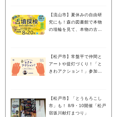
金宿まつり」8/28-30開催！
【流山市】夏休みの自由研
究にも！森の図書館で本物
の埴輪を見て、本物の古墳
を探検しよう♪
【松戸市】常盤平で仲間と
アートや提灯づくり！「と
きわアクション！」参加者
募集中！8/2(日),22(土),23
(日)開催！
【松戸市】「とうもろこし
市」も！ 8/9・10開催「松戸
宿坂川献灯まつり」