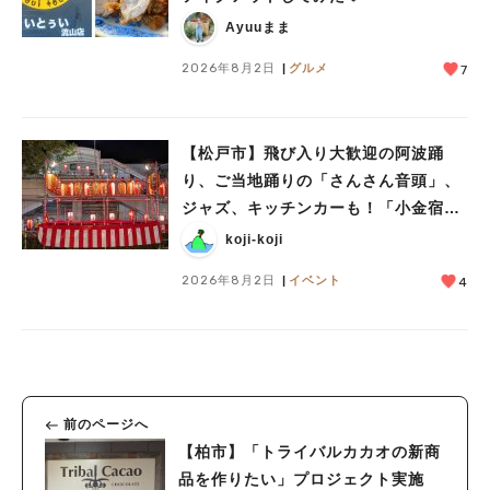
Ayuuまま
2026年8月2日
グルメ
7
【松戸市】飛び入り大歓迎の阿波踊
り、ご当地踊りの「さんさん音頭」、
ジャズ、キッチンカーも！「小金宿ま
つり」8/28-30開催！
koji-koji
2026年8月2日
イベント
4
前のページへ
【柏市】「トライバルカカオの新商
品を作りたい」プロジェクト実施