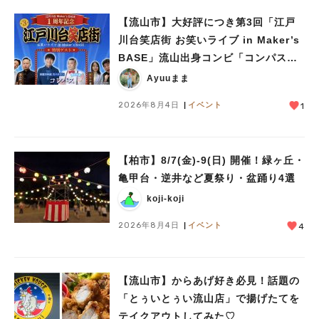
【流山市】大好評につき第3回「江戸
川台笑店街 お笑いライブ in Maker’s
BASE」流山出身コンビ「コンパス」
も登場！8/23（日）
Ayuuまま
2026年8月4日
イベント
1
人気のキーワード
【柏市】8/7(金)‐9(日) 開催！緑ヶ丘・
#ラーメン
#ショッピング
#カフェ
#スイーツ
#パン
#カレー
#柏駅
亀甲台・逆井など夏祭り・盆踊り4選
#イベント
#公園
#教えたい／教えて投稿記事
koji-koji
#教えたい/こんなの見つけた
2026年8月4日
イベント
4
【流山市】からあげ好き必見！話題の
「とぅいとぅい流山店」で揚げたてを
テイクアウトしてみた♡