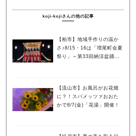
koji-kojiさんの他の記事
【柏市】地域手作りの温か
さ♪8/15・16は「増尾町会夏
祭り」～第33回納涼盆踊り
大会～開催！増尾音頭も！
【流山市】お風呂がお花畑
に？！スパメッツァおおた
かで8/7(金)「花湯」開催！