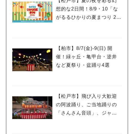
【松戸市】夏の夜を彩る幻
想的な2日間！8/9・10「な
がるるひかりの夏まつり 20
26」が開催！子どもが喜ぶ
ワークショップや限定ヒー
ローショーも
【柏市】8/7(金)‐9(日) 開
催！緑ヶ丘・亀甲台・逆井
など夏祭り・盆踊り4選
【松戸市】飛び入り大歓迎
の阿波踊り、ご当地踊りの
「さんさん音頭」、ジャ
ズ、キッチンカーも！「小
金宿まつり」8/28-30開催！