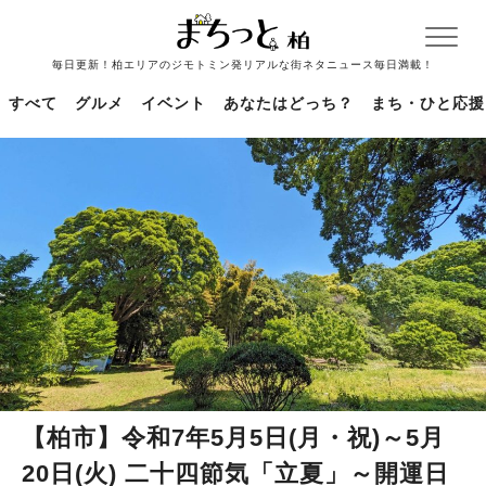
毎日更新！柏エリアのジモトミン発リアルな街ネタニュース毎日満載！
すべて
グルメ
イベント
あなたはどっち？
まち・ひと応援
【柏市】令和7年5月5日(月・祝)～5月
20日(火) 二十四節気「立夏」～開運日