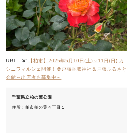
URL：
【柏市】2025年5月10日(土)～11日(日) カ
シニワマルシェ開催！＠戸張香取神社＆戸張ふるさと
会館～出店者も募集中～
千葉県立柏の葉公園
住所：柏市柏の葉４丁目１