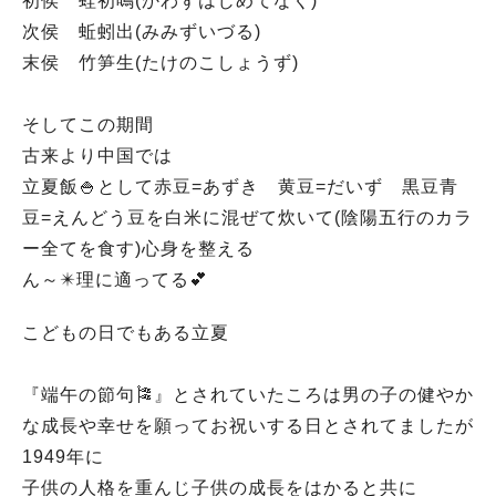
初侯 蛙初鳴(かわずはじめてなく)
次侯 蚯蚓出(みみずいづる)
末侯 竹笋生(たけのこしょうず)
そしてこの期間
古来より中国では
立夏飯🍚として赤豆=あずき 黄豆=だいず 黒豆青
豆=えんどう豆を白米に混ぜて炊いて(陰陽五行のカラ
ー全てを食す)心身を整える
ん～✴️理に適ってる💕
こどもの日でもある立夏
『端午の節句🎏』とされていたころは男の子の健やか
な成長や幸せを願ってお祝いする日とされてましたが
1949年に
子供の人格を重んじ子供の成長をはかると共に