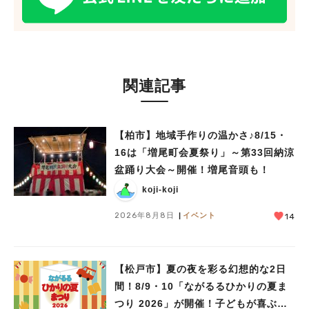
関連記事
【柏市】地域手作りの温かさ♪8/15・
16は「増尾町会夏祭り」～第33回納涼
盆踊り大会～開催！増尾音頭も！
koji-koji
2026年8月8日
イベント
14
人気のキーワード
#ラーメン
#ショッピング
#カフェ
#スイーツ
#パン
#カレー
#柏駅
#イベント
#公園
#教えたい／教えて投稿記事
【松戸市】夏の夜を彩る幻想的な2日
#教えたい/こんなの見つけた
間！8/9・10「ながるるひかりの夏ま
つり 2026」が開催！子どもが喜ぶワ