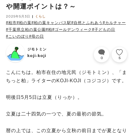
や開運ポイントは？～
2025年5月3日
くらし
#柏市
#柏の葉
#柏の葉キャンパス駅
#自然とふれあう
#カルチャー
#千葉県立柏の葉公園
#柏
#ゴールデンウィーク
#子どもの日
#こいのぼり
#母の日
ジモトミン
koji-koji
0
5
こんにちは。柏市在住の地元民（ジモトミン）、「ま
ちっと柏」ライターのKOJI-KOJI（コジコジ）です。
明後日5月5日は立夏（りっか）。
立夏は二十四気の一つで、夏の最初の節気。
暦の上では、この立夏から立秋の前日までが夏となり