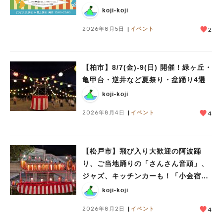
ークショップや限定ヒーローショーも
koji-koji
2026年8月5日
イベント
2
【柏市】8/7(金)‐9(日) 開催！緑ヶ丘・
亀甲台・逆井など夏祭り・盆踊り4選
koji-koji
2026年8月4日
イベント
4
【松戸市】飛び入り大歓迎の阿波踊
り、ご当地踊りの「さんさん音頭」、
ジャズ、キッチンカーも！「小金宿ま
つり」8/28-30開催！
koji-koji
2026年8月2日
イベント
4