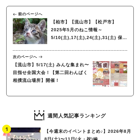
前のページへ
【柏市】【流山市】【松戸市】
2025年5月のねこ情報～
5/10(土),17(土),24(土),31(土) 保護
猫譲渡会 by NPO法人にゃん2
次のページへ
【流山市】5/17(土) みんな集まれ〜
目指せ全国大会！【第二回わんぱく
相撲流山場所】開催！
週間人気記事ランキング
【今週末のイベントまとめ♪】2026年8月
8日(土)〜11日(火・祝)編