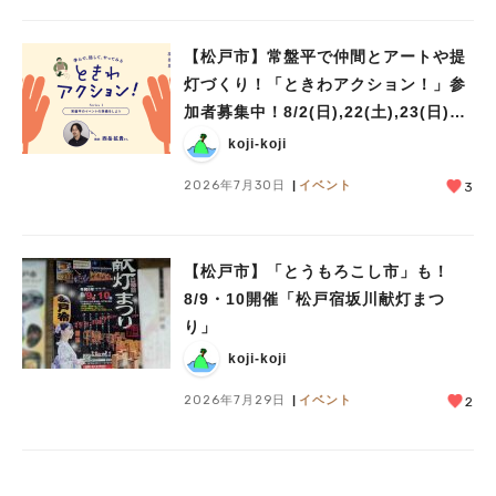
【松戸市】常盤平で仲間とアートや提
灯づくり！「ときわアクション！」参
加者募集中！8/2(日),22(土),23(日)開
催！
koji-koji
2026年7月30日
イベント
3
【松戸市】「とうもろこし市」も！
8/9・10開催「松戸宿坂川献灯まつ
り」
koji-koji
2026年7月29日
イベント
2