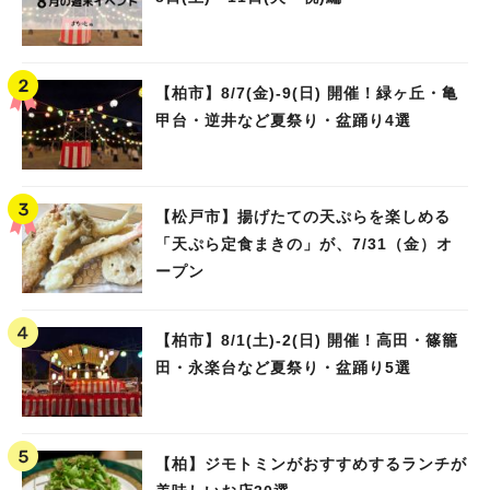
【柏市】8/7(金)‐9(日) 開催！緑ヶ丘・亀
甲台・逆井など夏祭り・盆踊り4選
【松戸市】揚げたての天ぷらを楽しめる
「天ぷら定食まきの」が、7/31（金）オ
ープン
【柏市】8/1(土)‐2(日) 開催！高田・篠籠
田・永楽台など夏祭り・盆踊り5選
【柏】ジモトミンがおすすめするランチが