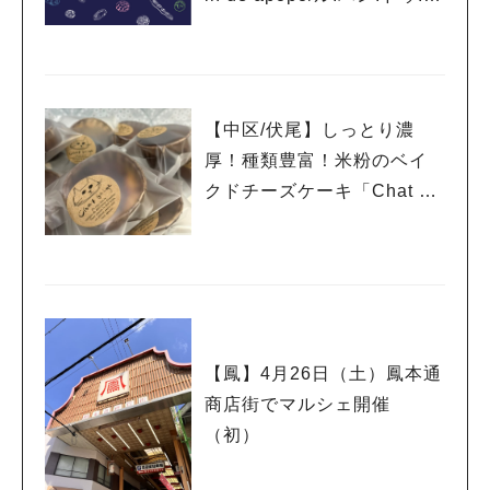
ポーポー”さん
【中区/伏尾】しっとり濃
厚！種類豊富！米粉のベイ
クドチーズケーキ「Chat be
ige（シャベージュ）」さん
【鳳】4月26日（土）鳳本通
商店街でマルシェ開催
（初）