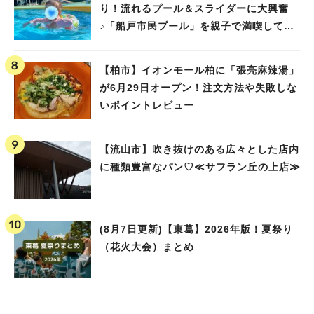
り！流れるプール＆スライダーに大興奮
♪「船戸市民プール」を親子で満喫してき
ました！
【柏市】イオンモール柏に「張亮麻辣湯」
が6月29日オープン！注文方法や失敗しな
いポイントレビュー
【流山市】吹き抜けのある広々とした店内
に種類豊富なパン♡≪サフラン丘の上店≫
(8月7日更新)【東葛】2026年版！夏祭り
（花火大会）まとめ