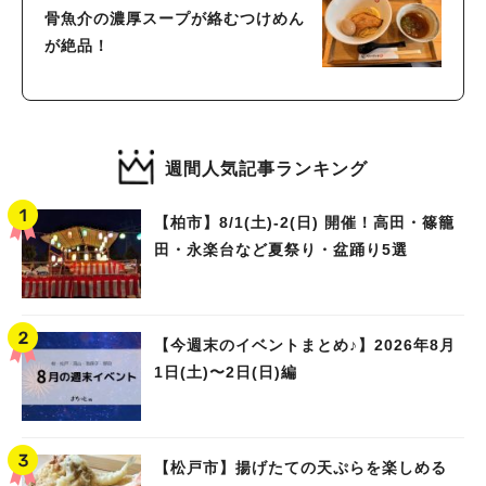
骨魚介の濃厚スープが絡むつけめん
が絶品！
週間人気記事ランキング
【柏市】8/1(土)‐2(日) 開催！高田・篠籠
田・永楽台など夏祭り・盆踊り5選
【今週末のイベントまとめ♪】2026年8月
1日(土)〜2日(日)編
【松戸市】揚げたての天ぷらを楽しめる