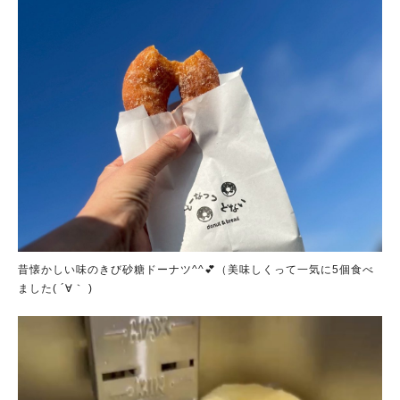
昔懐かしい味のきび砂糖ドーナツ^^💕（美味しくって一気に5個食べ
ました( ´∀｀ )