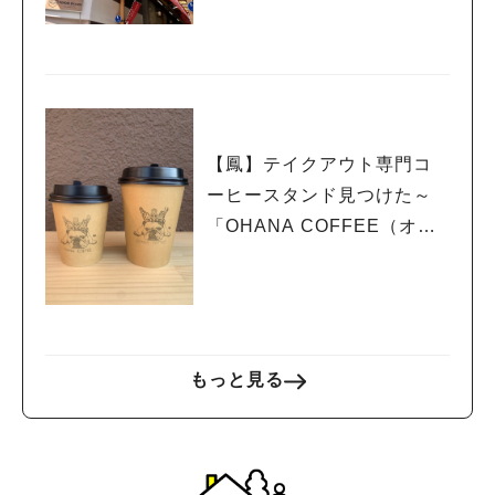
人気のキーワード
【鳳】テイクアウト専門コ
#ラーメン
#ショッピング
#カフェ
#スイーツ
#パン
#カレー
#柏駅
ーヒースタンド見つけた～
#イベント
#公園
#教えたい／教えて投稿記事
「OHANA COFFEE（オハ
#教えたい/こんなの見つけた
ナコーヒー）」
もっと見る