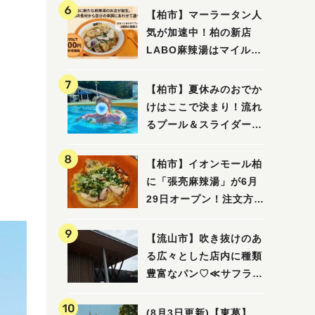
【柏市】マーラータン人
気が加速中！柏の新店
LABO麻辣湯はマイルド
な感じ
【柏市】夏休みのおでか
けはここで決まり！流れ
るプール＆スライダーに
大興奮♪「船戸市民プー
ル」を親子で満喫してき
【柏市】イオンモール柏
ました！
に「張亮麻辣湯」が6月
29日オープン！注文方法
や失敗しないポイントレ
ビュー
【流山市】吹き抜けのあ
る広々とした店内に種類
豊富なパン♡≪サフラン
丘の上店≫
(8月3日更新)【東葛】