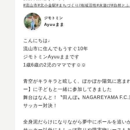
#流山市
#北小金駅
#まちづくり/地域活性
#水遊び
#自然と
ジモトミン
Ayuuまま
こんにちは♩
流山市に住んでもうすぐ10年
ジモトミンAyuuままです
1歳6歳の2児のママです☺︎☺︎
青空がキラキラと眩しく、ぽかぽか陽気に恵まれ
ー】に子どもと一緒に参加してきました
舞台はなんと！〝田んぼ〟NAGAREYAMA F
サッカー対決！
全身泥だらけになりながら夢中にボールを追い
サッカー以外にもしっぽ取りや障害物レースも