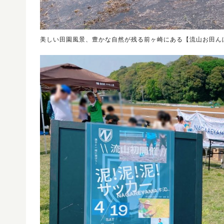
美しい田園風景、豊かな自然が残る前ヶ崎にある【流山お田ん