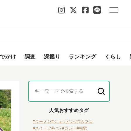
カ
でかけ
調査
深掘り
ランキング
くらし
人気おすすめタグ
#ラーメン
#ショッピング
#カフェ
#スイーツ
#パン
#カレー
#柏駅