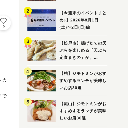
5選
【今週末のイベントまと
め♪】2026年8月1日
6
(土)〜2日(日)編
【松戸市】揚げたての天
ぷらを楽しめる「天ぷら
定食まきの」が、
7/31（金）オープン
【柏】ジモトミンがおす
ッカ
すめするランチが美味し
いお店30選
中で
【流山】ジモトミンがお
すすめするランチが美味
しいお店30選