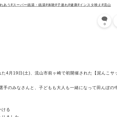
ふれあう
#スーパー銭湯・銭湯
#体験
#子連れ
#健康
#インスタ映え
#流山
0
た4月19日(土)、流山市前ヶ崎で初開催された【泥んこサ
.C.選手のみなさんと、子どもも大人も一緒になって田んぼの
かける
ありました