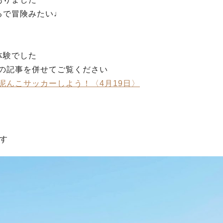
るで冒険みたい♩
体験でした
さんの記事を併せてご覧ください
緒に泥んこサッカーしよう！〈4月19日〉
す