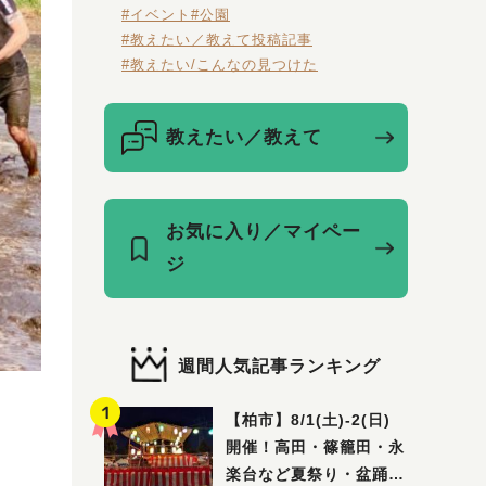
#イベント
#公園
#教えたい／教えて投稿記事
#教えたい/こんなの見つけた
教えたい／教えて
お気に入り／マイペー
ジ
週間人気記事ランキング
【柏市】8/1(土)‐2(日)
開催！高田・篠籠田・永
楽台など夏祭り・盆踊り