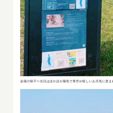
会場の様子〜当日はぽかぽか陽気で青空が眩しいお天気に恵ま