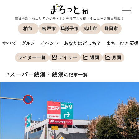
毎日更新！柏エリアのジモトミン発リアルな街ネタニュース毎日満載！
柏市
松戸市
我孫子市
流山市
野田市
すべて
グルメ
イベント
あなたはどっち？
まち・ひと応援
ライター一覧
デイリー
週間
月間
#スーパー銭湯・銭湯
の記事一覧