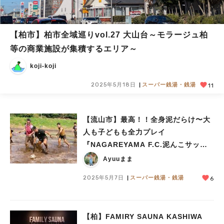
【柏市】柏市全域巡りvol.27 大山台～モラージュ柏
等の商業施設が集積するエリア～
koji-koji
2025年5月18日
スーパー銭湯・銭湯
11
【流山市】最高！！全身泥だらけ〜大
人も子どもも全力プレイ
『NAGAREYAMA F.C.泥んこサッカ
ー』体験レポート
Ayuuまま
2025年5月7日
スーパー銭湯・銭湯
6
【柏】FAMIRY SAUNA KASHIWA