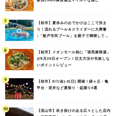
【柏市】夏休みのおでかけはここで決ま
り！流れるプール＆スライダーに大興奮
♪「船戸市民プール」を親子で満喫してき
ました！
【柏市】イオンモール柏に「張亮麻辣湯」
が6月29日オープン！注文方法や失敗しな
いポイントレビュー
【柏市】8/7(金)‐9(日) 開催！緑ヶ丘・亀
甲台・逆井など夏祭り・盆踊り4選
【流山市】吹き抜けのある広々とした店内