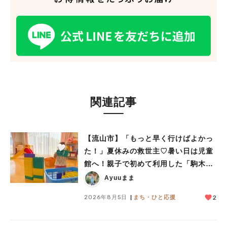
関連記事
【流山市】「もっと早く行けばよかっ
た！」夏休みの救世主♡暑い日は児童
館へ！親子で初めて利用した「駒木台
児童館」レポート
Ayuuまま
2026年8月5日
まち・ひと応援
2
人気のキーワード
#ラーメン
#ショッピング
#カフェ
#スイーツ
#パン
#カレー
#柏駅