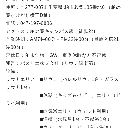
住所：〒277-0871 千葉県 柏市若柴185番地6 （柏の
葉かけだし横丁D棟）
電話：047-197-6886
アクセス：柏の葉キャンパス駅：徒歩2分
営業時間：AM7時00分～PM22時00分（最終入店21
時00分）
定休日：年末年始、GW、夏季休暇など不定休
運営：バスリエ株式会社（サウナ倶楽部）
設備：
サウナエリア：◼️サウナ（バレルサウナ1台・ガラス
サウナ1台）
◼️休憩（キッズ＆ベビー）エリア（ド
ライ利用）
◼️内気浴エリア（ウェット利用）
◼️浴槽（水風呂1台・不感浴1台）
◼️ウォーターサーバー1台（温冷）