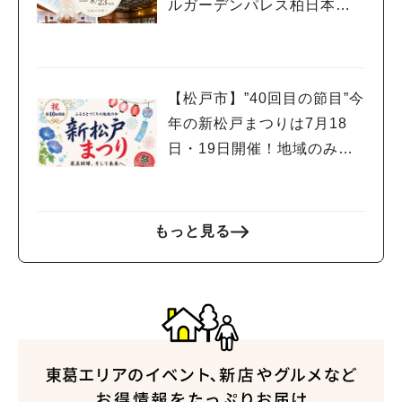
ルガーデンパレス柏日本閣
で「無料開放日」が8月23日
に開催！
【松戸市】”40回目の節目”今
年の新松戸まつりは7月18
日・19日開催！地域のみん
なで未来につなぐ夏祭り
もっと見る