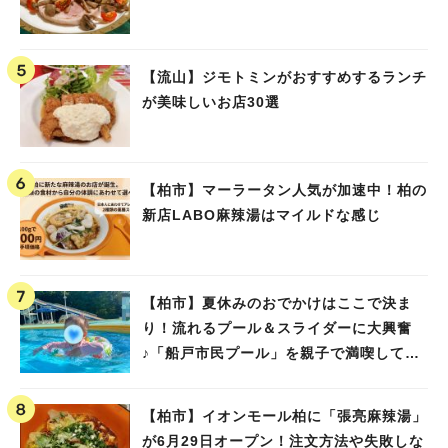
【流山】ジモトミンがおすすめするランチ
が美味しいお店30選
【柏市】マーラータン人気が加速中！柏の
新店LABO麻辣湯はマイルドな感じ
【柏市】夏休みのおでかけはここで決ま
り！流れるプール＆スライダーに大興奮
♪「船戸市民プール」を親子で満喫してき
ました！
【柏市】イオンモール柏に「張亮麻辣湯」
が6月29日オープン！注文方法や失敗しな