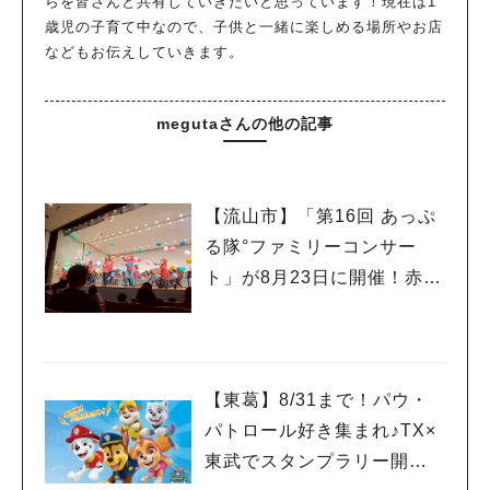
らを皆さんと共有していきたいと思っています！現在は1
歳児の子育て中なので、子供と一緒に楽しめる場所やお店
などもお伝えしていきます。
megutaさんの他の記事
【流山市】「第16回 あっぷ
る隊°ファミリーコンサー
ト」が8月23日に開催！赤ち
ゃんのコンサートデビュー
にも♪
【東葛】8/31まで！パウ・
パトロール好き集まれ♪TX×
東武でスタンプラリー開