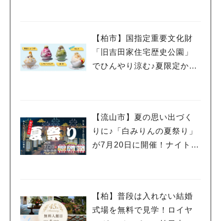
催！柏・流山おおたかの
森・清水公園など10駅を巡
ろう
【柏市】国指定重要文化財
「旧吉田家住宅歴史公園」
でひんやり涼む♪夏限定かき
氷を楽しもう‼︎8/30まで
【流山市】夏の思い出づく
りに♪「白みりんの夏祭り」
が7月20日に開催！ナイトミ
ュージアムや縁日、屋台グ
ルメも楽しめる特別な一夜☆
【柏】普段は入れない結婚
式場を無料で見学！ロイヤ