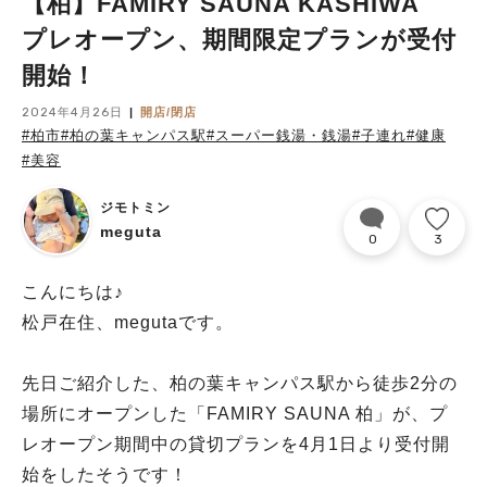
【柏】FAMIRY SAUNA KASHIWA
プレオープン、期間限定プランが受付
開始！
2024年4月26日
開店/閉店
#柏市
#柏の葉キャンパス駅
#スーパー銭湯・銭湯
#子連れ
#健康
#美容
ジモトミン
meguta
0
3
こんにちは♪
松戸在住、megutaです。
先日ご紹介した、柏の葉キャンパス駅から徒歩2分の
場所にオープンした「FAMIRY SAUNA 柏」が、プ
レオープン期間中の貸切プランを4月1日より受付開
始をしたそうです！