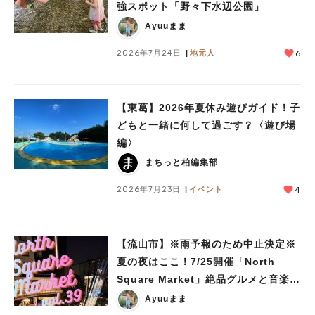
強スポット「野々下水辺公園」
Ayuuまま
2026年7月24日
地元人
6
【東葛】2026年夏休み遊びガイド！子
どもと一緒に何して過ごす？〈遊び場
編〉
まちっと柏編集部
2026年7月23日
イベント
4
【流山市】※雨予報のため中止決定※
夏の夜はここ！7/25開催「North
Square Market」絶品グルメと音楽ラ
イブを楽しもう♪
Ayuuまま