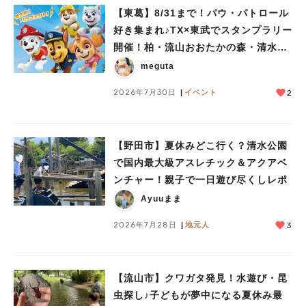
#イベント
#公園
#教えたい／教えて投稿記事
【東葛】8/31まで！パウ・パトロール
#教えたい/こんなの見つけた
好き集まれ♪TX×東武でスタンプラリー
開催！柏・流山おおたかの森・清水公
園など10駅を巡ろう
meguta
2026年7月30日
イベント
2
【野田市】夏休みどこ行く？清水公園
で国内最大級アスレチック＆アクアベ
ンチャー！親子で一日遊び尽くしレポ
Ayuuまま
2026年7月28日
地元人
3
【流山市】クワガタ発見！水遊び・昆
虫探し♪子どもが夢中になる夏休み最