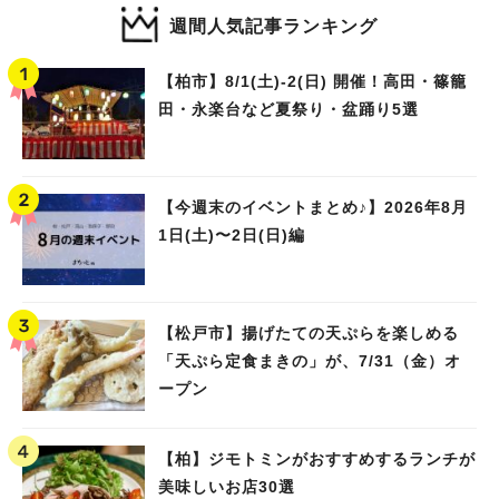
週間人気記事ランキング
【柏市】8/1(土)‐2(日) 開催！高田・篠籠
田・永楽台など夏祭り・盆踊り5選
【今週末のイベントまとめ♪】2026年8月
1日(土)〜2日(日)編
【松戸市】揚げたての天ぷらを楽しめる
「天ぷら定食まきの」が、7/31（金）オ
ープン
【柏】ジモトミンがおすすめするランチが
美味しいお店30選