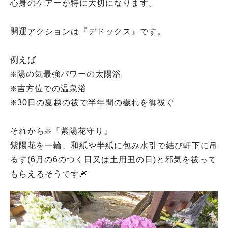
心身のケアーが特に大切になります。
開運アクションは『デドックス』です。
例えば
❇️陽の気最強パワーの太陽浴
❇️吉方位での温泉浴
❇️30日の夏越の祓で半年間の穢れを御祓ぐ
それから❇️『紫陽花守り』
紫陽花を一輪、和紙や半紙に包み水引で結び軒下に吊
るす(6月の6のつく日又は土用丑の日)と邪気を祓って
もらえるそうです🎆