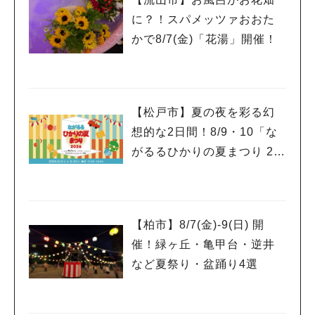
に？！スパメッツァおおた
かで8/7(金)「花湯」開催！
【松戸市】夏の夜を彩る幻
想的な2日間！8/9・10「な
がるるひかりの夏まつり 20
26」が開催！子どもが喜ぶ
ワークショップや限定ヒー
ローショーも
【柏市】8/7(金)‐9(日) 開
催！緑ヶ丘・亀甲台・逆井
など夏祭り・盆踊り4選