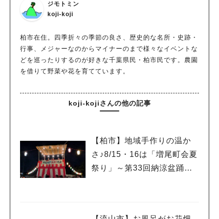
ジモトミン
koji-koji
柏市在住。四季折々の季節の良さ、歴史的な名所・史跡・
行事、メジャーなのからマイナーのまで様々なイベントな
どを巡ったりするのが好きな千葉県民・柏市民です。農園
を借りて野菜や花を育てています。
koji-kojiさんの他の記事
【柏市】地域手作りの温か
さ♪8/15・16は「増尾町会夏
祭り」～第33回納涼盆踊り
大会～開催！増尾音頭も！
【流山市】お風呂がお花畑