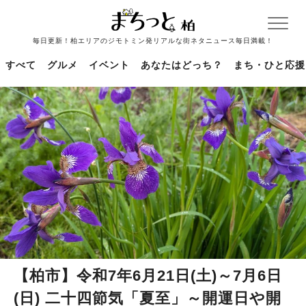
毎日更新！柏エリアのジモトミン発リアルな街ネタニュース毎日満載！
すべて
グルメ
イベント
あなたはどっち？
まち・ひと応援
【柏市】令和7年6月21日(土)～7月6日
(日) 二十四節気「夏至」～開運日や開