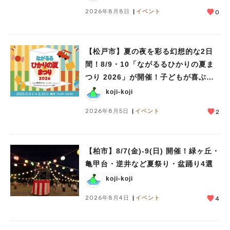
#ラーメン
#ショッピング
#カフェ
#スイーツ
#パン
#カレー
#柏駅
2026年8月8日
イベント
0
#イベント
#公園
#教えたい／教えて投稿記事
#教えたい/こんなの見つけた
【松戸市】夏の夜を彩る幻想的な2日
間！8/9・10「ながるるひかりの夏ま
つり 2026」が開催！子どもが喜ぶワ
ークショップや限定ヒーローショーも
koji-koji
2026年8月5日
イベント
2
【柏市】8/7(金)‐9(日) 開催！緑ヶ丘・
亀甲台・逆井など夏祭り・盆踊り4選
koji-koji
2026年8月4日
イベント
4