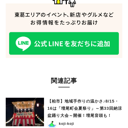
関連記事
【柏市】地域手作りの温かさ♪8/15・
16は「増尾町会夏祭り」～第33回納涼
盆踊り大会～開催！増尾音頭も！
koji-koji
人気のキーワード