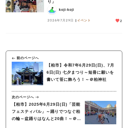
り」
koji-koji
2026年7月29日
イベント
2
前のページへ
【柏市】令和7年6月29日(日)、7月
6日(日) 七夕まつり～短冊に願いを
書いて笹に飾ろう！～＠柏神社
次のページへ
【柏市】2025年6月29日(日)「芸能
フェスティバル」～踊りでつなぐ柏
の輪～盆踊りはなんと20曲！～＠柏
駅東口駅前通りハウディモール