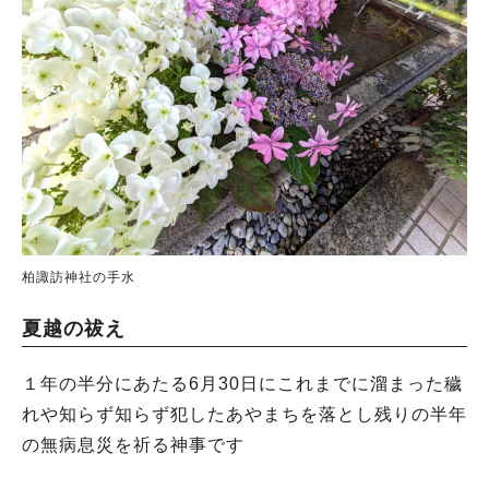
柏諏訪神社の手水
夏越の祓え
１年の半分にあたる6月30日にこれまでに溜まった穢
れや知らず知らず犯したあやまちを落とし残りの半年
の無病息災を祈る神事です