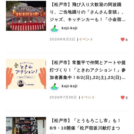
【松戸市】飛び入り大歓迎の阿波踊
り、ご当地踊りの「さんさん音頭」、
ジャズ、キッチンカーも！「小金宿ま
つり」8/28-30開催！
koji-koji
2026年8月2日
イベント
4
【松戸市】常盤平で仲間とアートや提
灯づくり！「ときわアクション！」参
加者募集中！8/2(日),22(土),23(日)開
催！
koji-koji
2026年7月30日
イベント
3
【松戸市】「とうもろこし市」も！
8/9・10開催「松戸宿坂川献灯まつ