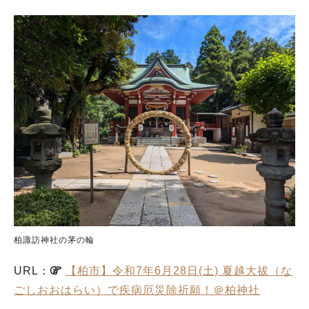
柏諏訪神社の茅の輪
URL：
【柏市】令和7年6月28日(土) 夏越大祓（な
ごしおおはらい）で疾病厄災除祈願！＠柏神社