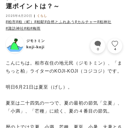
運ポイントは？～
2025年6月20日
くらし
#柏市
#柏（町）
#柏駅
#自然とふれあう
#カルチャー
#柏神社
#諏訪神社
#柏
#梅雨
ジモトミン
koji-koji
0
4
こんにちは。柏市在住の地元民（ジモトミン）、「ま
ちっと柏」ライターのKOJI-KOJI（コジコジ）です。
明日6月21日は夏至（げし）。
夏至は二十四気の一つで、夏の最初の節気「立夏」、
「小満」、「芒種」に続く、夏の４番目の節気。
暦の上では立夏、小満、芒種、夏至、小暑、大暑と６