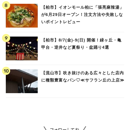
【柏市】イオンモール柏に「張亮麻辣湯」
が6月29日オープン！注文方法や失敗しな
いポイントレビュー
【柏市】8/7(金)‐9(日) 開催！緑ヶ丘・亀
甲台・逆井など夏祭り・盆踊り4選
【流山市】吹き抜けのある広々とした店内
に種類豊富なパン♡≪サフラン丘の上店≫