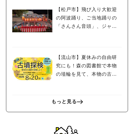
【松戸市】飛び入り大歓迎
の阿波踊り、ご当地踊りの
「さんさん音頭」、ジャ
ズ、キッチンカーも！「小
金宿まつり」8/28-30開催！
【流山市】夏休みの自由研
究にも！森の図書館で本物
の埴輪を見て、本物の古墳
を探検しよう♪
もっと見る