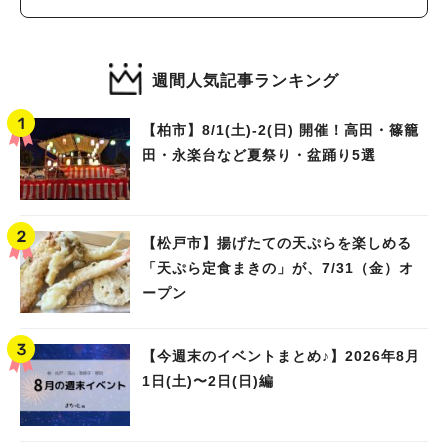
週間人気記事ランキング
【柏市】8/1(土)‐2(日) 開催！高田・篠籠
田・永楽台など夏祭り・盆踊り5選
【松戸市】揚げたての天ぷらを楽しめる
「天ぷら定食まきの」が、7/31（金）オ
ープン
【今週末のイベントまとめ♪】2026年8月
1日(土)〜2日(日)編