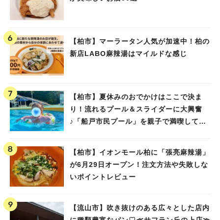
【柏市】マーラータン人気が加速中！柏の
新店LABO麻辣湯はマイルドな感じ
【柏市】夏休みのおでかけはここで決ま
り！流れるプール＆スライダーに大興奮
♪「船戸市民プール」を親子で満喫してき
ました！
【柏市】イオンモール柏に「張亮麻辣湯」
が6月29日オープン！注文方法や失敗しな
いポイントレビュー
【流山市】吹き抜けのある広々とした店内