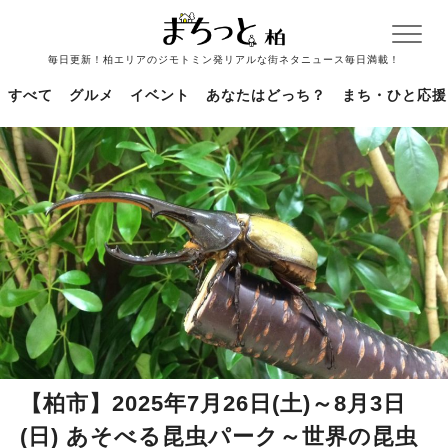
毎日更新！柏エリアのジモトミン発リアルな街ネタニュース毎日満載！
すべて
グルメ
イベント
あなたはどっち？
まち・ひと応援
【柏市】2025年7月26日(土)～8月3日
(日) あそべる昆虫パーク～世界の昆虫