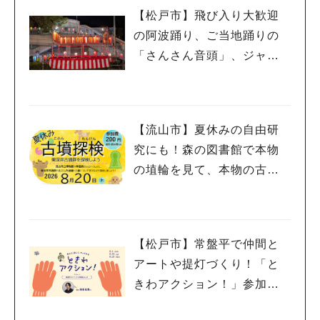
【松戸市】飛び入り大歓迎
の阿波踊り、ご当地踊りの
「さんさん音頭」、ジャ
ズ、キッチンカーも！「小
金宿まつり」8/28-30開催！
【流山市】夏休みの自由研
究にも！森の図書館で本物
の埴輪を見て、本物の古墳
を探検しよう♪
【松戸市】常盤平で仲間と
アートや提灯づくり！「と
きわアクション！」参加者
募集中！8/2(日),22(土),23