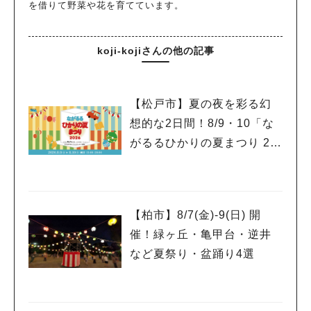
を借りて野菜や花を育てています。
koji-kojiさんの他の記事
【松戸市】夏の夜を彩る幻
想的な2日間！8/9・10「な
がるるひかりの夏まつり 20
26」が開催！子どもが喜ぶ
ワークショップや限定ヒー
ローショーも
【柏市】8/7(金)‐9(日) 開
催！緑ヶ丘・亀甲台・逆井
など夏祭り・盆踊り4選