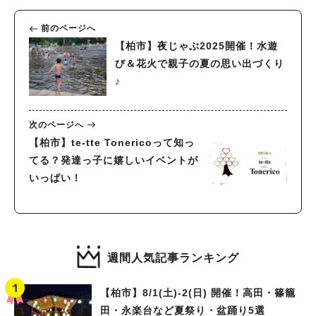
前のページへ
【柏市】夜じゃぶ2025開催！水遊
び＆花火で親子の夏の思い出づくり
♪
次のページへ
【柏市】te-tte Tonericoって知っ
てる？発達っ子に嬉しいイベントが
いっぱい！
週間人気記事ランキング
【柏市】8/1(土)‐2(日) 開催！高田・篠籠
田・永楽台など夏祭り・盆踊り5選