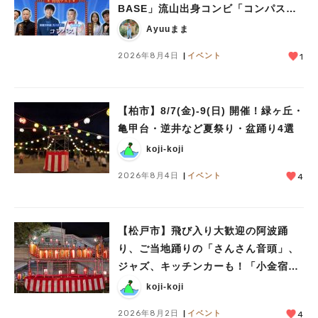
人気のキーワード
BASE」流山出身コンビ「コンパス」
も登場！8/23（日）
#ラーメン
#ショッピング
#カフェ
#スイーツ
#パン
#カレー
#柏駅
Ayuuまま
#イベント
#公園
#教えたい／教えて投稿記事
2026年8月4日
イベント
1
#教えたい/こんなの見つけた
【柏市】8/7(金)‐9(日) 開催！緑ヶ丘・
亀甲台・逆井など夏祭り・盆踊り4選
koji-koji
2026年8月4日
イベント
4
【松戸市】飛び入り大歓迎の阿波踊
り、ご当地踊りの「さんさん音頭」、
ジャズ、キッチンカーも！「小金宿ま
つり」8/28-30開催！
koji-koji
2026年8月2日
イベント
4