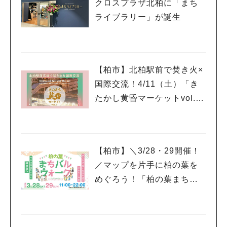
クロスプラザ北柏に「まち
ライブラリー」が誕生
【柏市】北柏駅前で焚き火×
国際交流！4/11（土）「き
たかし黄昏マーケットvol.
3」開催！
【柏市】＼3/28・29開催！
／マップを片手に柏の葉を
めぐろう！「柏の葉まちバ
ルウォーク」