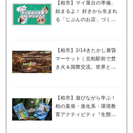
【柏市】マイ屋台の準備、
始まるよ！ 好きから生まれ
る「じぶんのお店」づく
り。第6期メンバー募集スタ
ート！
【柏市】2/14きたかし黄昏
マーケット｜北柏駅前で焚
き火＆国際交流。世界とつ
ながるバレンタインナイト
【柏市】遊びながら学ぶ！
柏の葉発・進化系・環境教
育アクティビティ『生態系
ウォーズ』レポート