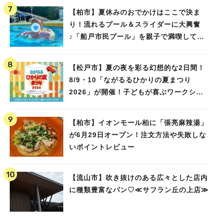
【柏市】夏休みのおでかけはここで決ま
り！流れるプール＆スライダーに大興奮
♪「船戸市民プール」を親子で満喫してき
ました！
【松戸市】夏の夜を彩る幻想的な2日間！
8/9・10「ながるるひかりの夏まつり
2026」が開催！子どもが喜ぶワークショ
ップや限定ヒーローショーも
【柏市】イオンモール柏に「張亮麻辣湯」
が6月29日オープン！注文方法や失敗しな
いポイントレビュー
【流山市】吹き抜けのある広々とした店内
に種類豊富なパン♡≪サフラン丘の上店≫