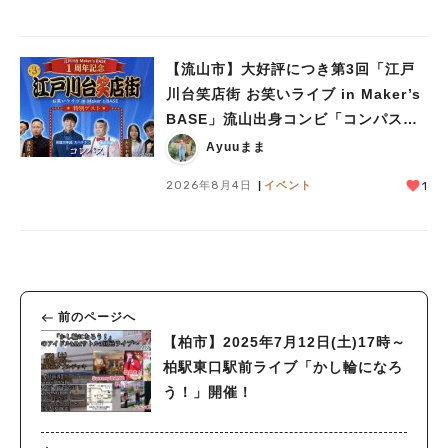
【流山市】大好評につき第3回「江戸
川台笑店街 お笑いライブ in Maker’s
BASE」流山出身コンビ「コンパス」
も登場！8/23（日）
Ayuuまま
2026年8月4日
イベント
1
前のページへ
【柏市】2025年7月12日(土)17時～
柏駅東口駅前ライブ「かし輪になろ
う！」開催！