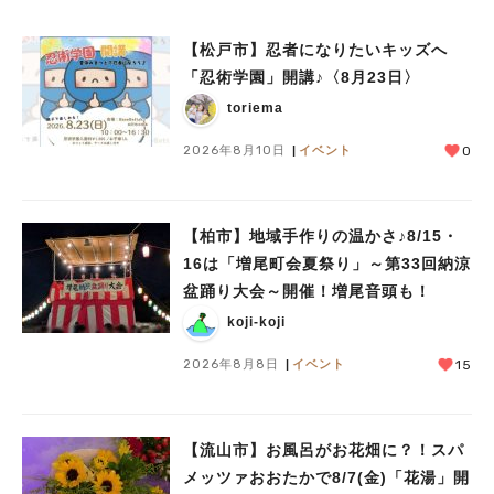
【松戸市】忍者になりたいキッズへ
「忍術学園」開講♪〈8月23日〉
toriema
2026年8月10日
イベント
0
人気のキーワード
【柏市】地域手作りの温かさ♪8/15・
#ラーメン
#ショッピング
#カフェ
#スイーツ
#パン
#カレー
#柏駅
16は「増尾町会夏祭り」～第33回納涼
#イベント
#公園
#教えたい／教えて投稿記事
盆踊り大会～開催！増尾音頭も！
#教えたい/こんなの見つけた
koji-koji
2026年8月8日
イベント
15
【流山市】お風呂がお花畑に？！スパ
メッツァおおたかで8/7(金)「花湯」開