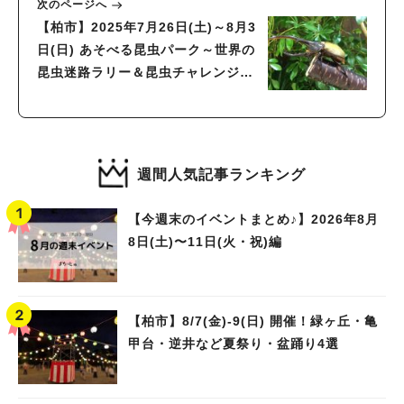
次のページへ
【柏市】2025年7月26日(土)～8月3
日(日) あそべる昆虫パーク～世界の
昆虫迷路ラリー＆昆虫チャレンジ～
in セブンパークアリオ柏
週間人気記事ランキング
【今週末のイベントまとめ♪】2026年8月
8日(土)〜11日(火・祝)編
【柏市】8/7(金)‐9(日) 開催！緑ヶ丘・亀
甲台・逆井など夏祭り・盆踊り4選