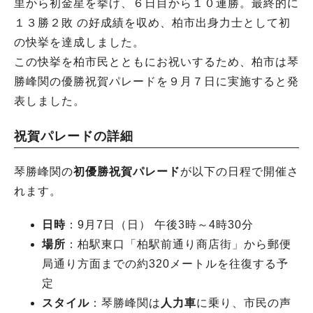
里から初金星を挙げ、６日目から１０連勝。最終的に
１３勝２敗 の好成績を収め、柏市出身力士として初
の快挙を達成しました。
この快挙を柏市民とともにお祝いするため、柏市は琴
勝峰関の優勝祝賀パレードを９月７日に実施すると発
表しました。
祝賀パレードの詳細
琴勝峰関の
初優勝祝賀パレード
が以下の日程で開催さ
れます。
日時
：9月7日（日） 午後3時～4時30分
場所
：柏駅東口「柏駅前通り商店街」から郵便
局通り方面までの約320メートルを往復する予
定
スタイル
：琴勝峰関は
人力車
に乗り、市民の声