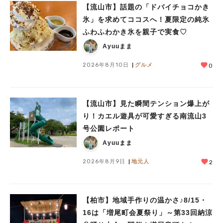
【流山市】話題の「ドバイチョコかき
氷」を求めてココスへ！夏限定の純氷
ふわふわかき氷を親子で実食♡
Ayuuまま
2026年8月10日
グルメ
0
【流山市】見た瞬間テンション爆上が
り！カエル遊具が可愛すぎる南流山3
号公園レポート
Ayuuまま
2026年8月9日
地元人
2
【柏市】地域手作りの温かさ♪8/15・
16は「増尾町会夏祭り」～第33回納涼