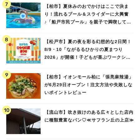
【柏市】夏休みのおでかけはここで決ま
り！流れるプール＆スライダーに大興奮
♪「船戸市民プール」を親子で満喫してき
ました！
【松戸市】夏の夜を彩る幻想的な2日間！
8/9・10「ながるるひかりの夏まつり
2026」が開催！子どもが喜ぶワークショ
ップや限定ヒーローショーも
【柏市】イオンモール柏に「張亮麻辣湯」
が6月29日オープン！注文方法や失敗しな
いポイントレビュー
【流山市】吹き抜けのある広々とした店内
に種類豊富なパン♡≪サフラン丘の上店≫