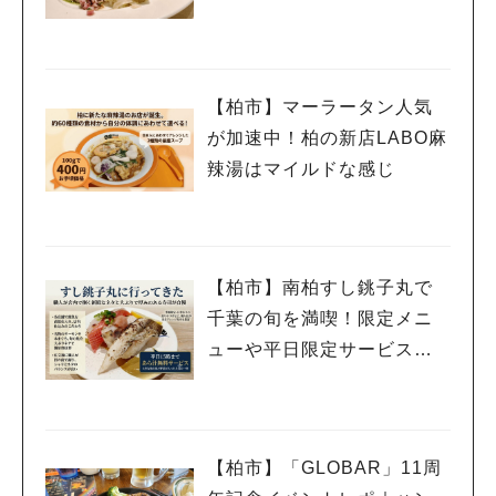
【柏市】マーラータン人気
が加速中！柏の新店LABO麻
辣湯はマイルドな感じ
【柏市】南柏すし銚子丸で
千葉の旬を満喫！限定メニ
ューや平日限定サービスを
紹介
【柏市】「GLOBAR」11周