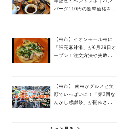
年記念イベントレポ｜ハン
バーグ110円の衝撃価格を体
験
【柏市】イオンモール柏に
「張亮麻辣湯」が6月29日オ
ープン！注文方法や失敗し
ないポイントレビュー
【柏市】 南柏がグルメと笑
顔でいっぱいに！「第2回な
んかし感謝祭」が開催され
ました
もっと見る