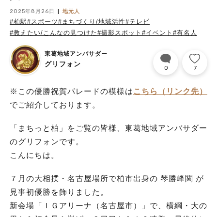
2025年8月26日
地元人
#柏駅
#スポーツ
#まちづくり/地域活性
#テレビ
#教えたい/こんなの見つけた
#撮影スポット
#イベント
#有名人
東葛地域アンバサダー
グリフォン
0
7
※この優勝祝賀パレードの模様は
こちら（リンク先）
でご紹介しております。
「まちっと柏」をご覧の皆様、東葛地域アンバサダー
のグリフォンです。
こんにちは。
７月の大相撲・名古屋場所で柏市出身の 琴勝峰関 が
見事初優勝を飾りました。
新会場「ＩＧアリーナ（名古屋市）」で、横綱・大の