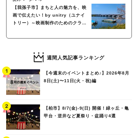
【我孫子市】まちと人の魅力を、映
画で伝えたい！by unitry（ユナイ
トリー）～映画制作のためのクラウ
ドファンディング実施中！～大学生
の映画制作を応援しよう！～
週間人気記事ランキング
【今週末のイベントまとめ♪】2026年8月
8日(土)〜11日(火・祝)編
【柏市】8/7(金)‐9(日) 開催！緑ヶ丘・亀
甲台・逆井など夏祭り・盆踊り4選