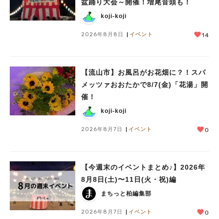
盆踊り大会～開催！増尾音頭も！
koji-koji
2026年8月8日
イベント
14
【流山市】お風呂がお花畑に？！スパ
人気のキーワード
メッツァおおたかで8/7(金)「花湯」開
#ラーメン
#ショッピング
#カフェ
#スイーツ
#パン
#カレー
#柏駅
催！
#イベント
#公園
#教えたい／教えて投稿記事
koji-koji
#教えたい/こんなの見つけた
2026年8月7日
イベント
0
【今週末のイベントまとめ♪】2026年
8月8日(土)〜11日(火・祝)編
まちっと柏編集部
2026年8月7日
イベント
0