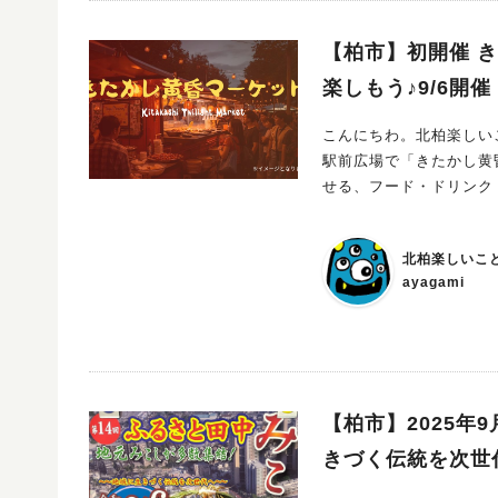
【柏市】初開催 
楽しもう♪9/6開催
こんにちわ。北柏楽しいこ
駅前広場で「きたかし黄
せる、フード・ドリンク
です。 北柏ならではの
市をイメージした屋外イ
北柏楽しいこ
おいしいテイクアウトグルメが楽しめます。 音楽を聴
ayagami
ックスした雰囲気は、まさに“黄昏のひろば”。 子ど
場になっています。 このイベントを企画したきっかけ このマーケットは、地域の方々や外国籍の方
が自然に集まり、夕涼みしな
まち・北柏ならではの取
ています。 おすすめの楽しみ方 食べて・買って・しゃべる！ はじめましての人とも、仲良くなれる
ボードゲームや、小さなお子様
【柏市】2025年
リオン （カレー・パキスタン料理） 多幸 （たこ焼き） チャ
きづく伝統を次世
Massa Maman （タイ衣装） eary bird（耳つぼジュエリー） 柏ハ
調味料など） アーシアンショップ（アジアのお菓子・フェアトレードフード） イベント詳細 イベン