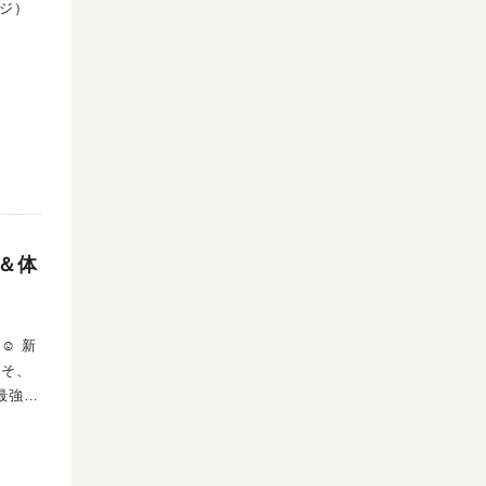
コジ）
。
」に足
戦＆体
 新
こそ、
最強の