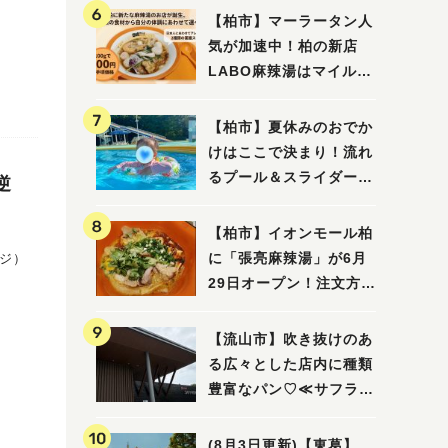
【柏市】マーラータン人
気が加速中！柏の新店
LABO麻辣湯はマイルド
な感じ
【柏市】夏休みのおでか
けはここで決まり！流れ
るプール＆スライダーに
逆
大興奮♪「船戸市民プー
ル」を親子で満喫してき
【柏市】イオンモール柏
ました！
に「張亮麻辣湯」が6月
コジ）
29日オープン！注文方法
や失敗しないポイントレ
ビュー
【流山市】吹き抜けのあ
る広々とした店内に種類
豊富なパン♡≪サフラン
丘の上店≫
(8月3日更新)【東葛】