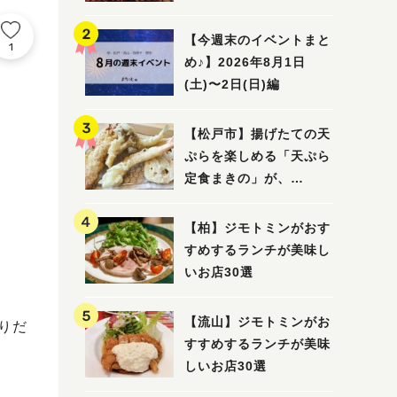
5選
【今週末のイベントまと
1
め♪】2026年8月1日
(土)〜2日(日)編
【松戸市】揚げたての天
ぷらを楽しめる「天ぷら
定食まきの」が、
7/31（金）オープン
【柏】ジモトミンがおす
すめするランチが美味し
いお店30選
【流山】ジモトミンがお
りだ
すすめするランチが美味
しいお店30選