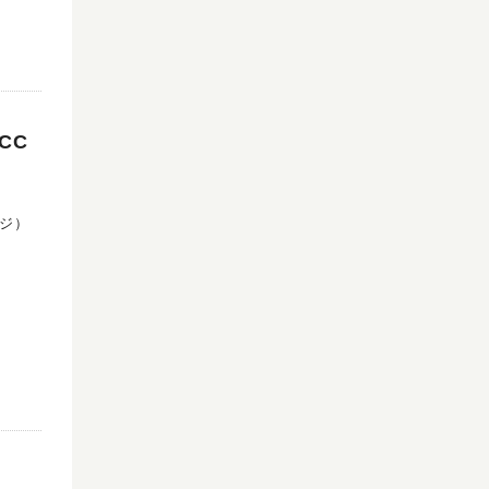
ェスの
も満た
やって
CC
0~1
コジ）
対1の
時
00
パフォ