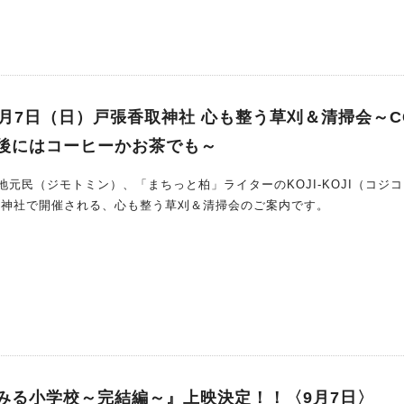
！」が見つかる！なににDOする？ 4つのカテゴリーをご紹介♩ DOフ
てみたい！」が必ず見つかるところ 体を思いきり動かすチャレン
盛り上がるステージ、親子で夢中になれるワークショップ、そしてお腹
ゴリーをご紹介します♩ ①＼体
ンジ！／ 親子でドキドキわくわく「アクティブ体験」 子どもたちの「
り動かすチャレンジがいっぱい！ 見守るママパパも、きっと胸が
月7日（日）戸張香取神社 心も整う草刈＆清掃会～C
→さまざまな障害物をクリア
後にはコーヒーかお茶でも～
 走って・登って・くぐって！体全部でコースにトライ！ 時間：①10:0
③15:00~16:30 料金：フリーチケット（500円）/3回チケット（300円） ・ストリ
元民（ジモトミン）、「まちっと柏」ライターのKOJI-KOJI（コジ
（NAGAREYAMA F.C.／DAITO選手） → プロサッカー選手に挑戦！1
戸張香取神社で開催される、心も整う草刈＆清掃会のご案内です。
 憧れの選手に挑む子どもたちの真剣な眼差しはいつも輝きが溢れてる！ 
／当日の状況により変更になる場合があります） 料金：フリーチケット（5
大盛り上がり！みんなで楽しむ「ステージコンテンツ」 ダンスや音楽の
♩ 子どもも大人も自然と手拍子したくなる、わくわ
） 優雅なフラダンスで南
 思い出になる「ワークショップ体験」
るワークショップも盛りだくさん！ 世界にひとつだけの作品がで
す(^^) キャンドルづくり（with candle） カラフル
みる小学校～完結編～』上映決定！！〈9月7日〉
の笑顔が最高 ホ