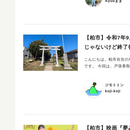
Ayuuまま
あなたの「やってみたい
魅力は、子どもから大人まで「やっ
ジから、音楽やダンスで
してくれる美味しいフードまで…！ 1日まるごと楽しめる4つのカテ
を使って思いきりチャレ
みたい！」を刺激する、体を思いき
【柏市】令和7年9
熱くなる瞬間に出会えるはずです ・障害物コースに挑戦！（あそプロ） 
じゃないけど終了
するたびに達成感いっぱい
2:00②13:00~14:30
こんにちは。柏市在住の地
ートサッカー D-PANNA
です。 今回は、
熱い勝負に胸がドキドキ
間：（予定：14:30〜
円） ②音楽とダンスで
ジモトミン
ーマンスで、会場の空気が一気に盛り上がります
koji-koji
くステージをぜひお楽しみに！ フラダンスショー（Liko Pua Nagareyama
国気分に kids street dance（BiTS） キッズのキレッキレのダンスに拍手喝采！ Music Live（NACH
A） 会場を包み込む心地よい生ライブ♩ ③親子で作ろう♩
「つくる楽しさ」を親子で体験でき
きあがる瞬間は、子どもの自信や笑顔につながりま
【柏市】映画『夢
なキャンドルに子どもも夢中 風船射的（ぷりゅでこる） パーン！的に当たった瞬間