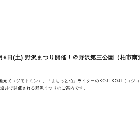
。
9月6日(土) 野沢まつり開催！＠野沢第三公園（柏市南
元民（ジモトミン）、「まちっと柏」ライターのKOJI-KOJI（コジ
市の南逆井で開催される野沢まつりのご案内です。