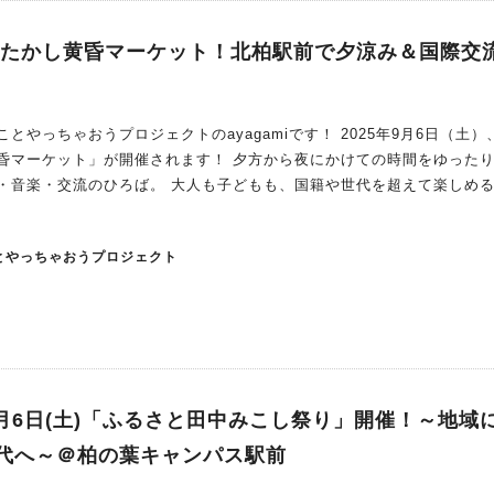
きたかし黄昏マーケット！北柏駅前で夕涼み＆国際交
とやっちゃおうプロジェクトのayagamiです！ 2025年9月6日（土）
昏マーケット」が開催されます！ 夕方から夜にかけての時間をゆった
・音楽・交流のひろば。 大人も子どもも、国籍や世代を超えて楽しめ
夏の夜を体験してみませんか？ 「きたかし黄昏マーケット」は、アジ
ベント 駅からすぐの南口ニューデイズ跡地に、キッチンカーや屋台が
とやっちゃおうプロジェクト
きながら、フードやドリンク片手に語らうリラ
もから大人まで気軽に立ち寄れる開かれた交流の
がら交流できる場所をつくろうと始まったものです。 実は国際色豊かな
り組みであり、地域コミュニティのつながりを深めるきっかけにしたい
も楽しめるパチンコゲームをご用意しています。 ＜キッチンカー＞ ハ
9月6日(土)「ふるさと田中みこし祭り」開催！～地域
ーパイ （中華風おやき） ＜物販＞
代へ～＠柏の葉キャンパス駅前
ラルフード（ハラルのお菓子や