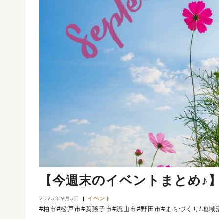
【今週末のイベントまとめ♪】20
2025年9月5日
イベント
#柏市
#松戸市
#我孫子市
#流山市
#野田市
#まちづくり/地域