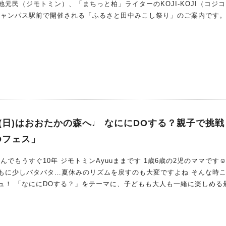
元民（ジモトミン）、「まちっと柏」ライターのKOJI-KOJI（コジ
0 会場／住所：北柏駅前
柏の葉キャンパス駅前で開催される「ふるさと田中みこし祭り」のご案内です
方法・
わ
wa.net/ きたかしYP イン
com/kitakashiyp/ 夕暮れから夜にかけて、北柏駅前でちょっと
ませんか？ ご家族やお友達を誘って、ぜひ「きたかし黄昏マーケット
(日)はおおたかの森へ♩ なににDOする？親子で挑
Oフェス」
でもうすぐ10年 ジモトミンAyuuままです 1歳6歳の2児のママです☺︎☺︎
もに少しバタバタ…夏休みのリズムを戻すのも大変ですよね そんな時
ュ！ 「なににDOする？」をテーマに、子どもも大人も一緒に楽しめる
場は 森のまち広場（流山おおたかの森駅南口） 一
て、親子でスッキリできるワクワクいっぱいのイベントです♩ イベント概
かの森駅南口）