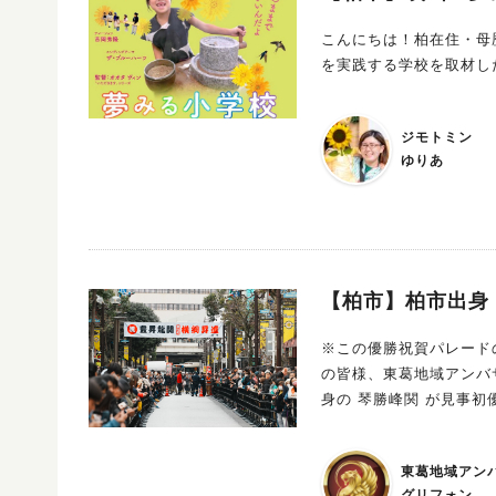
イップデコづくり（デコハピ） ま
こんにちは！柏在住・母歴１０年
サロンAyako） 小中学生も楽しめるワク
を実践する学校を取材し
ドブース」 いっぱい遊んだら、やっぱりお
スイーツが勢ぞろいしています ごはんcafeMOI ママにも子どもにも嬉しいフード
BQ 香ばしいお肉の香りにお腹が鳴っちゃう！ MAK
ジモトミン
め Pine. おにぎり＆ポップコーン 家族で！友達と！みんなで！ 遊んで、食べて、笑って、ワクワク
ゆりあ
を「DO」する1日を楽しみませんか？ あなたの“好き”や“やってみ
細は主催 Brush.up のInsta
ますか？
【柏市】柏市出身
※この優勝祝賀パレードの模様
の皆様、東葛地域アンバサダーのグリ
身の 琴勝峰関 が見事
から初金星を挙げ、６日
初の快挙を達成しました
東葛地域アン
レードを９月７日に実施すると発表しました。 祝賀
グリフォン