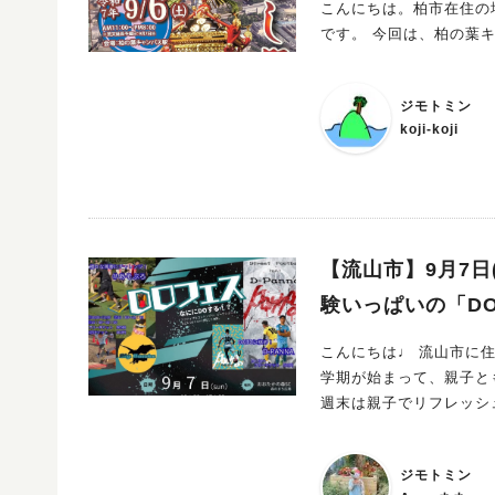
こんにちは。柏市在住の地
ト名：きたかし黄昏マーケット 開催日時：2025年9月6日（土）16:00〜21:0
です。 今回は、
広場（NEW DAYS跡地） アクセス：JR常磐線「北柏駅」南口すぐ 入場料・参加費：無料 申込
締切：不要（自由来場） 主催：北柏町会 共催：北柏楽しいことやっちゃおうプロジェクト 問い合
せ先：kitakashiyp@gmail.com 北柏町会公式サイト： https://kitakashi
ジモトミン
スタグラム：https://www.instagram.
koji-koji
特別な時間を過ごしてみ
を運んでみてください♪
【流山市】9月7日
験いっぱいの「D
こんにちは♩ 流山市に住ん
学期が始まって、親子と
週末は親子でリフレッシ
体験型フェス 「DOフェス」 がやってきます！ 会
日中遊んで、食べて、笑っ
ジモトミン
要 ▶︎開催日：9月7日（日） ▶︎時間：10:00〜17:00 ▶︎会場：森のまち広場（流山おおた