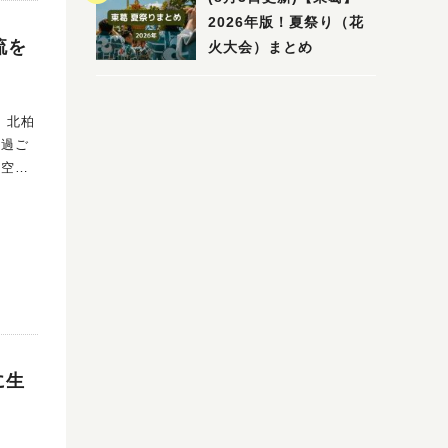
2026年版！夏祭り（花
流を
火大会）まとめ
、北柏
り過ご
る空間
アの夜
並び、
と思っ
に生