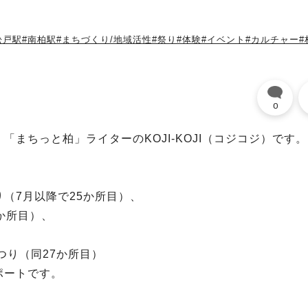
松戸駅
#南柏駅
#まちづくり/地域活性
#祭り
#体験
#イベント
#カルチャー
#
0
まちっと柏」ライターのKOJI-KOJI（コジコジ）です。
（7月以降で25か所目）、
か所目）、
つり（同27か所目）
ポートです。