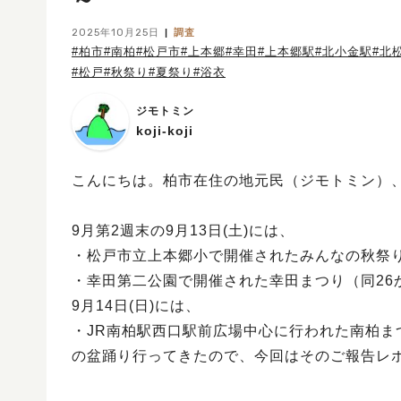
2025年10月25日
調査
#柏市
#南柏
#松戸市
#上本郷
#幸田
#上本郷駅
#北小金駅
#北
#松戸
#秋祭り
#夏祭り
#浴衣
ジモトミン
koji-koji
こんにちは。柏市在住の地元民（ジモトミン）、「
9月第2週末の9月13日(土)には、
・松戸市立上本郷小で開催されたみんなの秋祭り
・幸田第二公園で開催された幸田まつり（同26
9月14日(日)には、
・JR南柏駅西口駅前広場中心に行われた南柏ま
の盆踊り行ってきたので、今回はそのご報告レ