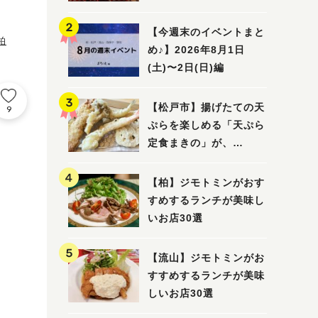
5選
【今週末のイベントまと
柏
め♪】2026年8月1日
(土)〜2日(日)編
【松戸市】揚げたての天
9
ぷらを楽しめる「天ぷら
定食まきの」が、
7/31（金）オープン
【柏】ジモトミンがおす
すめするランチが美味し
いお店30選
【流山】ジモトミンがお
すすめするランチが美味
しいお店30選