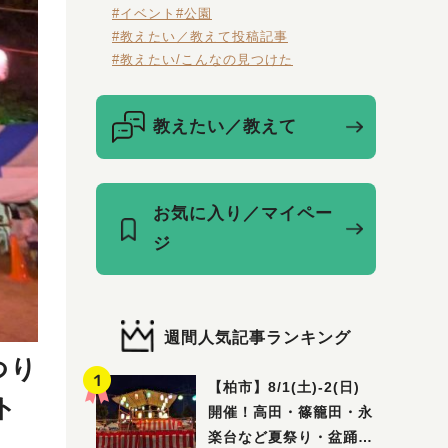
#イベント
#公園
#教えたい／教えて投稿記事
#教えたい/こんなの見つけた
教えたい／教えて
お気に入り／マイペー
ジ
週間人気記事ランキング
つり
【柏市】8/1(土)‐2(日)
ト
開催！高田・篠籠田・永
楽台など夏祭り・盆踊り