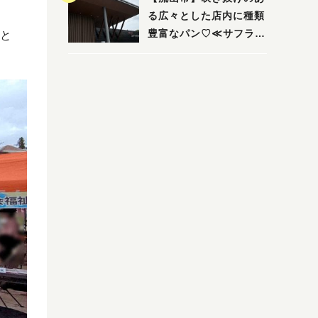
る広々とした店内に種類
豊富なパン♡≪サフラン
と
丘の上店≫