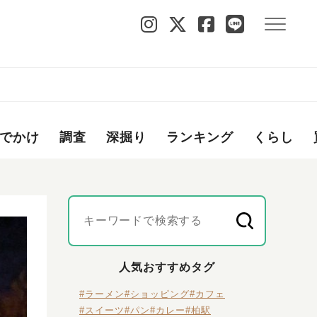
でかけ
調査
深掘り
ランキング
くらし
人気おすすめタグ
#ラーメン
#ショッピング
#カフェ
#スイーツ
#パン
#カレー
#柏駅