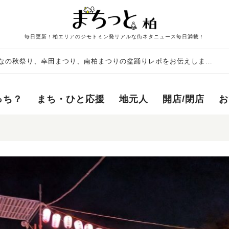
毎日更新！柏エリアのジモトミン発リアルな街ネタニュース毎日満載！
んなの秋祭り、幸田まつり、南柏まつりの盆踊りレポをお伝えしま
レポート～
っち？
まち・ひと応援
地元人
開店/閉店
お