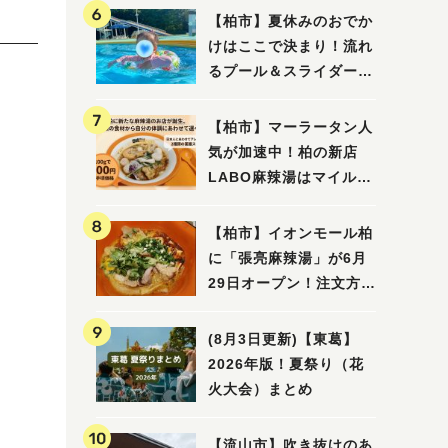
【柏市】夏休みのおでか
けはここで決まり！流れ
るプール＆スライダーに
大興奮♪「船戸市民プー
ル」を親子で満喫してき
【柏市】マーラータン人
ました！
気が加速中！柏の新店
LABO麻辣湯はマイルド
な感じ
【柏市】イオンモール柏
に「張亮麻辣湯」が6月
29日オープン！注文方法
や失敗しないポイントレ
ビュー
(8月3日更新)【東葛】
2026年版！夏祭り（花
火大会）まとめ
【流山市】吹き抜けのあ