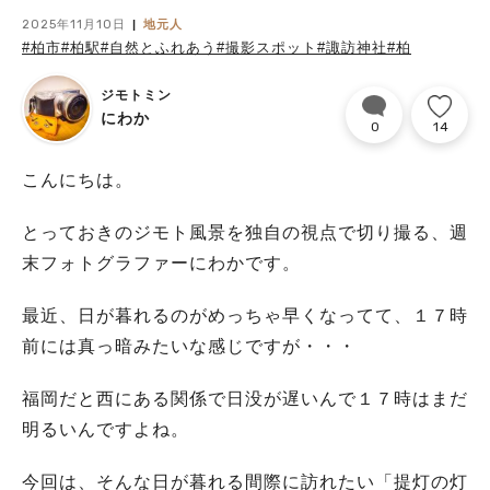
2025年11月10日
地元人
#柏市
#柏駅
#自然とふれあう
#撮影スポット
#諏訪神社
#柏
ジモトミン
にわか
0
14
こんにちは。
とっておきのジモト風景を独自の視点で切り撮る、週
末フォトグラファーにわかです。
最近、日が暮れるのがめっちゃ早くなってて、１７時
前には真っ暗みたいな感じですが・・・
福岡だと西にある関係で日没が遅いんで１７時はまだ
明るいんですよね。
今回は、そんな日が暮れる間際に訪れたい「提灯の灯