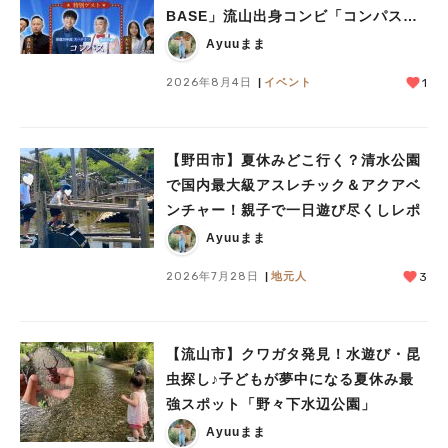
BASE」流山出身コンビ「コンパス」
も登場！8/23（日）
Ayuuまま
2026年8月4日
イベント
1
【野田市】夏休みどこ行く？清水公園
で国内最大級アスレチック＆アクアベ
ンチャー！親子で一日遊び尽くしレポ
Ayuuまま
2026年7月28日
地元人
3
【流山市】クワガタ発見！水遊び・昆
虫探し♪子どもが夢中になる夏休み最
強スポット「野々下水辺公園」
Ayuuまま