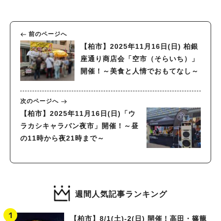
前のページへ
【柏市】2025年11月16日(日) 柏銀
座通り商店会「空市（そらいち）」
開催！～美食と人情でおもてなし～
次のページへ
【柏市】2025年11月16日(日)「ウ
ラカシキャラバン夜市」開催！～昼
の11時から夜21時まで～
週間人気記事ランキング
【柏市】8/1(土)‐2(日) 開催！高田・篠籠