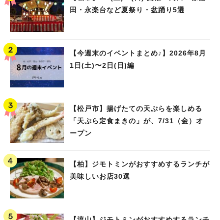
田・永楽台など夏祭り・盆踊り5選
【今週末のイベントまとめ♪】2026年8月
1日(土)〜2日(日)編
【松戸市】揚げたての天ぷらを楽しめる
「天ぷら定食まきの」が、7/31（金）オ
ープン
【柏】ジモトミンがおすすめするランチが
美味しいお店30選
【流山】ジモトミンがおすすめするランチ