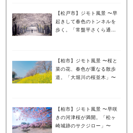
人気のキーワード
【松戸市】ジモト風景 〜早
#ラーメン
#ショッピング
#カフェ
#スイーツ
#パン
#カレー
#柏駅
起きして春色のトンネルを
#イベント
#公園
#教えたい／教えて投稿記事
歩く。「常盤平さくら通
#教えたい/こんなの見つけた
り」〜
【柏市】ジモト風景 〜桜と
菜の花、春色が重なる散歩
道。「大堀川の桜並木」〜
【柏市】ジモト風景 〜早咲
きの河津桜が満開。「松ヶ
崎城跡のサクジロー」〜