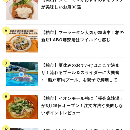
が美味しいお店30選
【柏市】マーラータン人気が加速中！柏の
新店LABO麻辣湯はマイルドな感じ
【柏市】夏休みのおでかけはここで決ま
り！流れるプール＆スライダーに大興奮
♪「船戸市民プール」を親子で満喫してき
ました！
【柏市】イオンモール柏に「張亮麻辣湯」
が6月29日オープン！注文方法や失敗しな
いポイントレビュー