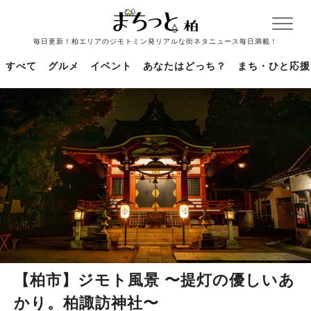
毎日更新！柏エリアのジモトミン発リアルな街ネタニュース毎日満載！
すべて
グルメ
イベント
あなたはどっち？
まち・ひと応援
【柏市】ジモト風景 〜提灯の優しいあ
かり。柏諏訪神社〜