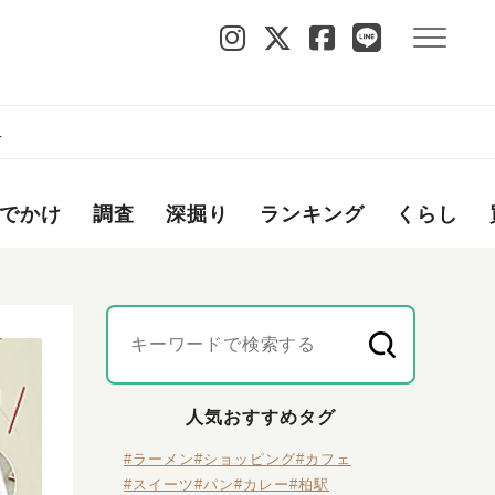
る
でかけ
調査
深掘り
ランキング
くらし
人気おすすめタグ
#ラーメン
#ショッピング
#カフェ
#スイーツ
#パン
#カレー
#柏駅