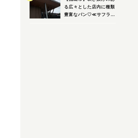
る広々とした店内に種類
豊富なパン♡≪サフラン
丘の上店≫