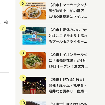
【柏市】マーラータン人
気が加速中！柏の新店
LABO麻辣湯はマイルド
、柏
な感じ
【柏市】夏休みのおでか
けはここで決まり！流れ
るプール＆スライダーに
大興奮♪「船戸市民プー
ル」を親子で満喫してき
【柏市】イオンモール柏
ました！
に「張亮麻辣湯」が6月
29日オープン！注文方法
や失敗しないポイントレ
ビュー
【柏市】8/7(金)‐9(日)
開催！緑ヶ丘・亀甲台・
逆井など夏祭り・盆踊り
4選
【流山市】吹き抜けのあ