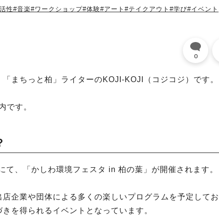
域活性
#音楽
#ワークショップ
#体験
#アート
#テイクアウト
#学び
#イベント
0
まちっと柏」ライターのKOJI-KOJI（コジコジ）です。
案内です。
？
周辺にて、「かしわ環境フェスタ in 柏の葉」が開催されます。
出店企業や団体による多くの楽しいプログラムを予定してお
づきを得られるイベントとなっています。