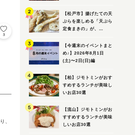
5選
【松戸市】揚げたての天
ぷらを楽しめる「天ぷら
定食まきの」が、
3
7/31（金）オープン
【今週末のイベントまと
め♪】2026年8月1日
(土)〜2日(日)編
【柏】ジモトミンがおす
すめするランチが美味し
いお店30選
【流山】ジモトミンがお
すすめするランチが美味
り、
しいお店30選