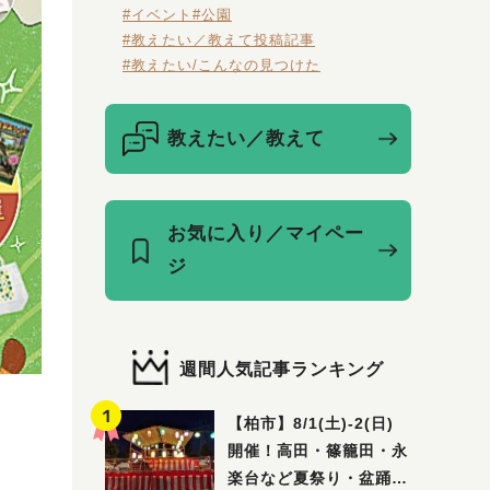
#イベント
#公園
#教えたい／教えて投稿記事
#教えたい/こんなの見つけた
教えたい／教えて
お気に入り／マイペー
ジ
週間人気記事ランキング
【柏市】8/1(土)‐2(日)
開催！高田・篠籠田・永
楽台など夏祭り・盆踊り