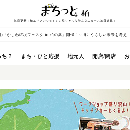
毎日更新！柏エリアのジモトミン発リアルな街ネタニュース毎日満載！
日(日)「かしわ環境フェスタ in 柏の葉」開催！～街にやさしい未来を考え
っち？
まち・ひと応援
地元人
開店/閉店
お