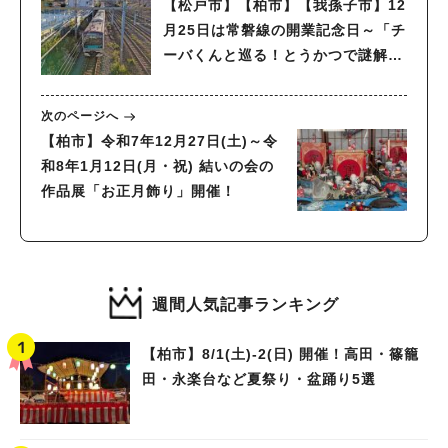
【松戸市】【柏市】【我孫子市】12
月25日は常磐線の開業記念日～「チ
ーバくんと巡る！とうかつで謎解き
鉄道旅！」振り返りその２～ＪＲ常
磐線の解答とＪＲ成田線の問題～
次のページへ
【柏市】令和7年12月27日(土)～令
和8年1月12日(月・祝) 結いの会の
作品展「お正月飾り」開催！
週間人気記事ランキング
【柏市】8/1(土)‐2(日) 開催！高田・篠籠
田・永楽台など夏祭り・盆踊り5選