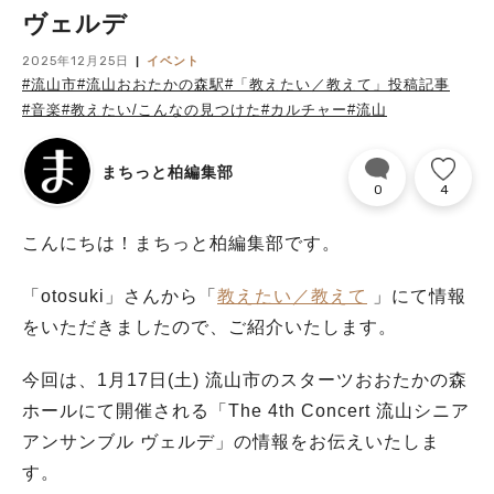
ヴェルデ
2025年12月25日
イベント
#流山市
#流山おおたかの森駅
#「教えたい／教えて」投稿記事
#音楽
#教えたい/こんなの見つけた
#カルチャー
#流山
まちっと柏編集部
0
4
こんにちは！まちっと柏編集部です。
「otosuki
」
さんから「
教えたい／教えて
」にて情報
をいただきましたので、ご紹介いたします。
今回は、1月17日(土) 流山市のスターツおおたかの森
ホールにて開催される「
The 4th Concert
流山シニア
アンサンブル ヴェルデ」の情報をお伝えいたしま
す。