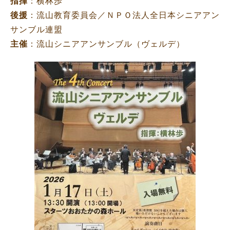
指揮
：横林歩
後援
：流山教育委員会／ＮＰＯ法人全日本シニアアン
サンブル連盟
主催
：流山シニアアンサンブル（ヴェルデ）