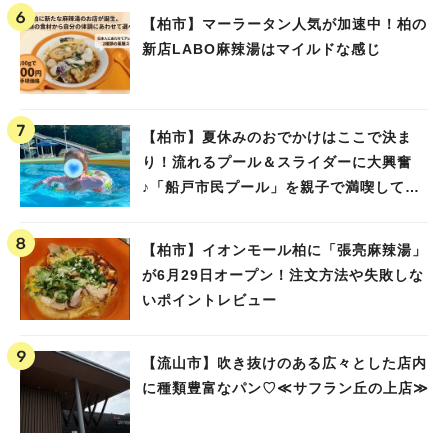
【柏市】マーラータン人気が加速中！柏の
新店LABO麻辣湯はマイルドな感じ
【柏市】夏休みのおでかけはここで決ま
り！流れるプール＆スライダーに大興奮
♪「船戸市民プール」を親子で満喫してき
ました！
【柏市】イオンモール柏に「張亮麻辣湯」
が6月29日オープン！注文方法や失敗しな
いポイントレビュー
【流山市】吹き抜けのある広々とした店内
に種類豊富なパン♡≪サフラン丘の上店≫