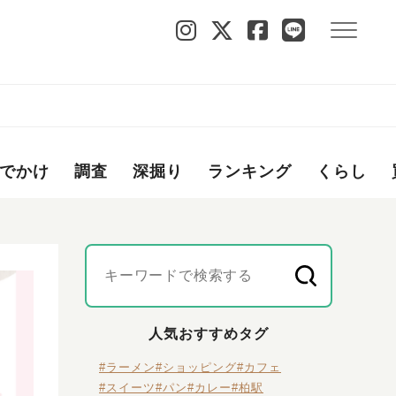
でかけ
調査
深掘り
ランキング
くらし
人気おすすめタグ
#ラーメン
#ショッピング
#カフェ
#スイーツ
#パン
#カレー
#柏駅