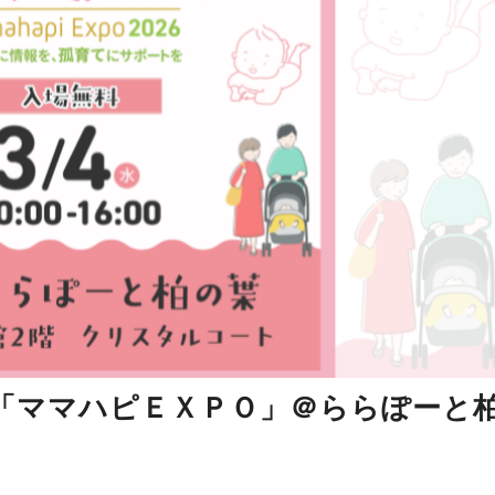
「ママハピＥＸＰＯ」＠ららぽーと