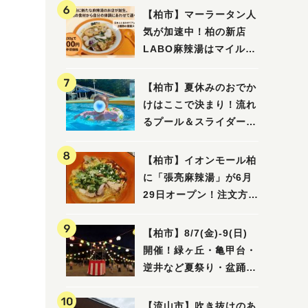
【柏市】マーラータン人
気が加速中！柏の新店
LABO麻辣湯はマイルド
な感じ
【柏市】夏休みのおでか
けはここで決まり！流れ
るプール＆スライダーに
大興奮♪「船戸市民プー
ル」を親子で満喫してき
【柏市】イオンモール柏
ました！
に「張亮麻辣湯」が6月
29日オープン！注文方法
や失敗しないポイントレ
ビュー
【柏市】8/7(金)‐9(日)
開催！緑ヶ丘・亀甲台・
逆井など夏祭り・盆踊り
4選
【流山市】吹き抜けのあ