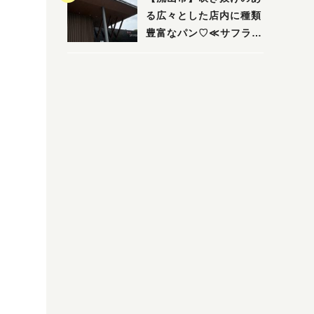
る広々とした店内に種類
豊富なパン♡≪サフラン
丘の上店≫