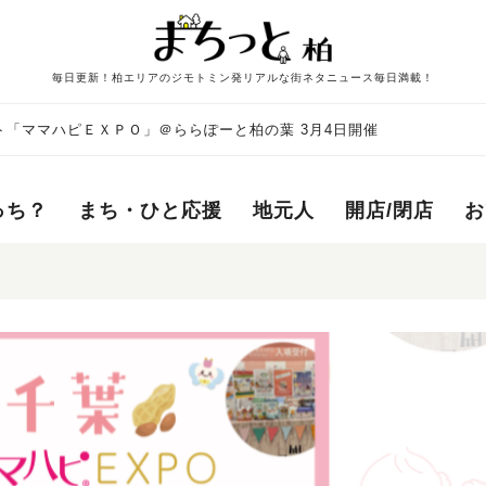
毎日更新！柏エリアのジモトミン発リアルな街ネタニュース毎日満載！
「ママハピＥＸＰＯ」＠ららぽーと柏の葉 3月4日開催
っち？
まち・ひと応援
地元人
開店/閉店
お