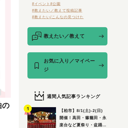
#イベント
#公園
#教えたい／教えて投稿記事
#教えたい/こんなの見つけた
教えたい／教えて
お気に入り／マイペー
ジ
週間人気記事ランキング
柏の
【柏市】8/1(土)‐2(日)
開催！高田・篠籠田・永
楽台など夏祭り・盆踊り