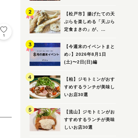
5選
【松戸市】揚げたての天
ぷらを楽しめる「天ぷら
定食まきの」が、
1
7/31（金）オープン
【今週末のイベントまと
め♪】2026年8月1日
(土)〜2日(日)編
。
【柏】ジモトミンがおす
すめするランチが美味し
いお店30選
【流山】ジモトミンがお
すすめするランチが美味
しいお店30選