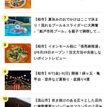
【柏市】夏休みのおでかけはここで決ま
り！流れるプール＆スライダーに大興奮
♪「船戸市民プール」を親子で満喫してき
ました！
【柏市】イオンモール柏に「張亮麻辣湯」
が6月29日オープン！注文方法や失敗しな
いポイントレビュー
【柏市】8/7(金)‐9(日) 開催！緑ヶ丘・亀
甲台・逆井など夏祭り・盆踊り4選
【流山市】吹き抜けのある広々とした店内
に種類豊富なパン♡≪サフラン丘の上店≫