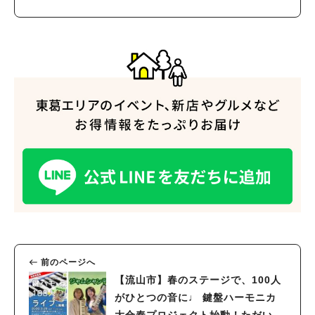
人気のキーワード
#ラーメン
#ショッピング
#カフェ
#スイーツ
#パン
#カレー
#柏駅
#イベント
#公園
#教えたい／教えて投稿記事
#教えたい/こんなの見つけた
前のページへ
【流山市】春のステージで、100人
がひとつの音に♩ 鍵盤ハーモニカ
大合奏プロジェクト始動！ただいま