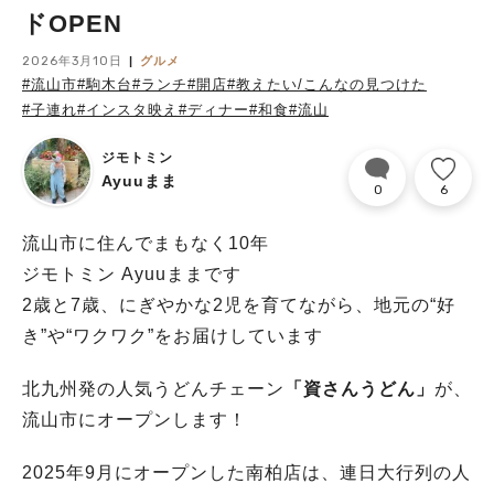
ドOPEN
2026年3月10日
グルメ
#流山市
#駒木台
#ランチ
#開店
#教えたい/こんなの見つけた
#子連れ
#インスタ映え
#ディナー
#和食
#流山
ジモトミン
Ayuuまま
0
6
流山市に住んでまもなく10年
ジモトミン Ayuuままです
2歳と7歳、にぎやかな2児を育てながら、地元の“好
き”や“ワクワク”をお届けしています
北九州発の人気うどんチェーン
「資さんうどん」
が、
流山市にオープンします！
2025年9月にオープンした南柏店は、連日大行列の人