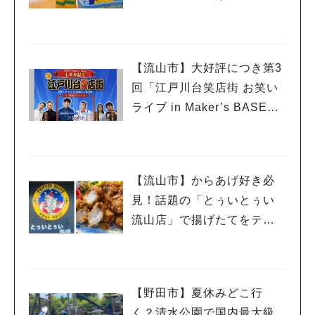
親子で初めて利用した「駒
木台児童館」レポート
【流山市】大好評につき第3
回「江戸川台笑店街 お笑い
ライブ in Maker’s BASE」
流山出身コンビ「コンパ
ス」も登場！8/23（日）
【流山市】からあげ好き必
見！話題の「とぅいとぅい
流山店」で揚げたてをテイ
クアウトしてみた♡
【野田市】夏休みどこ行
く？清水公園で国内最大級