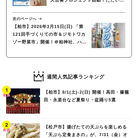
参加者募集中
次のページへ
【柏市】2026年3月15日(日) 「第
121回手づくりての市＆ジモトワカ
ゾー野菜市」開催！＠柏神社、ハウ
ディモール
週間人気記事ランキング
【柏市】8/1(土)‐2(日) 開催！高田・篠籠
田・永楽台など夏祭り・盆踊り5選
【松戸市】揚げたての天ぷらを楽しめる
「天ぷら定食まきの」が、7/31（金）オ