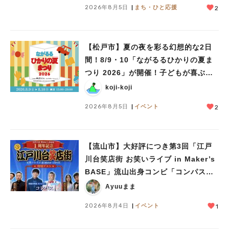
#ラーメン
#ショッピング
#カフェ
#スイーツ
#パン
#カレー
#柏駅
2026年8月5日
まち・ひと応援
2
#イベント
#公園
#教えたい／教えて投稿記事
#教えたい/こんなの見つけた
【松戸市】夏の夜を彩る幻想的な2日
間！8/9・10「ながるるひかりの夏ま
つり 2026」が開催！子どもが喜ぶワ
ークショップや限定ヒーローショーも
koji-koji
2026年8月5日
イベント
2
【流山市】大好評につき第3回「江戸
川台笑店街 お笑いライブ in Maker’s
BASE」流山出身コンビ「コンパス」
も登場！8/23（日）
Ayuuまま
2026年8月4日
イベント
1