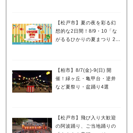
【松戸市】夏の夜を彩る幻
想的な2日間！8/9・10「な
がるるひかりの夏まつり 20
26」が開催！子どもが喜ぶ
ワークショップや限定ヒー
ローショーも
【柏市】8/7(金)‐9(日) 開
催！緑ヶ丘・亀甲台・逆井
など夏祭り・盆踊り4選
【松戸市】飛び入り大歓迎
の阿波踊り、ご当地踊りの