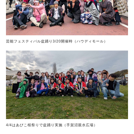
芸能フェスティバル盆踊り3/20開催時（ハウディモール）
4/4はあびこ桜祭りで盆踊り実施（手賀沼親水広場）