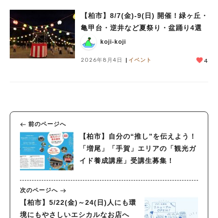
【柏市】8/7(金)‐9(日) 開催！緑ヶ丘・
亀甲台・逆井など夏祭り・盆踊り4選
koji-koji
2026年8月4日
イベント
4
前のページへ
【柏市】自分の“推し”を伝えよう！
「増尾」「手賀」エリアの「観光ガ
イド養成講座」受講生募集！
次のページへ
【柏市】5/22(金)～24(日)人にも環
境にもやさしいエシカルなお店へ