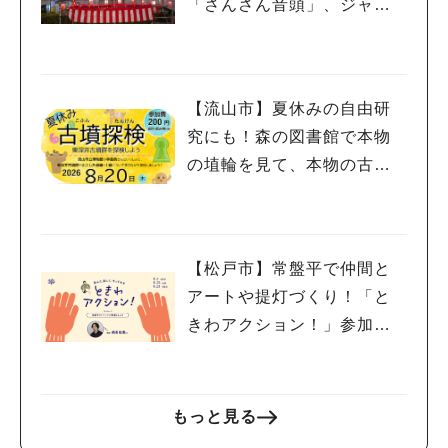
「さんさん音頭」、ジャ
ズ、キッチンカーも！「小
金宿まつり」8/28-30開催！
【流山市】夏休みの自由研
究にも！森の図書館で本物
の埴輪を見て、本物の古墳
を探検しよう♪
【松戸市】常盤平で仲間と
アートや提灯づくり！「と
きわアクション！」参加者
募集中！8/2(日),22(土),23
(日)開催！
もっと見る