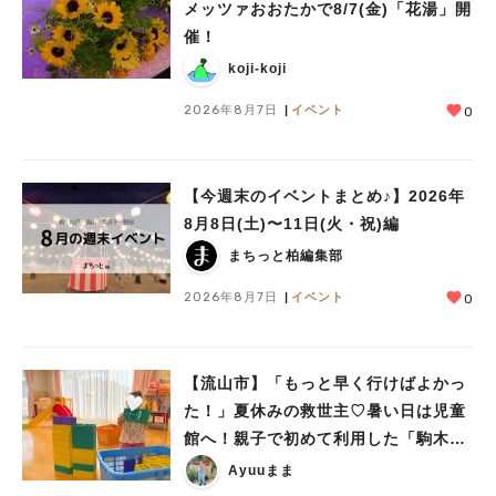
メッツァおおたかで8/7(金)「花湯」開
催！
koji-koji
2026年8月7日
イベント
0
【今週末のイベントまとめ♪】2026年
8月8日(土)〜11日(火・祝)編
まちっと柏編集部
2026年8月7日
イベント
0
【流山市】「もっと早く行けばよかっ
た！」夏休みの救世主♡暑い日は児童
館へ！親子で初めて利用した「駒木台
児童館」レポート
Ayuuまま
人気のキーワード