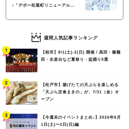
♪「デポー松葉町リニューアル
OPENまつり」開催！
週間人気記事ランキング
【柏市】8/1(土)‐2(日) 開催！高田・篠籠
田・永楽台など夏祭り・盆踊り5選
【松戸市】揚げたての天ぷらを楽しめる
「天ぷら定食まきの」が、7/31（金）オ
ープン
【今週末のイベントまとめ♪】2026年8月
1日(土)〜2日(日)編