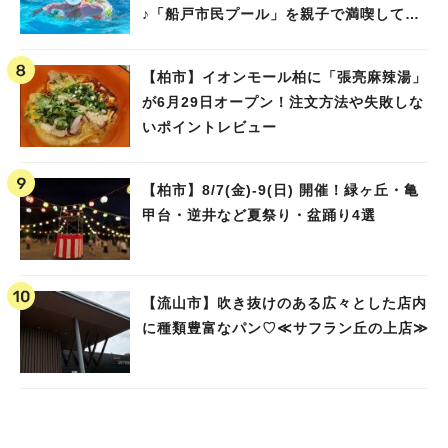
♪「船戸市民プール」を親子で満喫してき
ました！
【柏市】イオンモール柏に「張亮麻辣湯」
が6月29日オープン！注文方法や失敗しな
いポイントレビュー
【柏市】8/7(金)‐9(日) 開催！緑ヶ丘・亀
甲台・逆井など夏祭り・盆踊り4選
【流山市】吹き抜けのある広々とした店内
に種類豊富なパン♡≪サフラン丘の上店≫