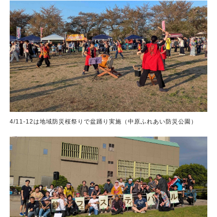
4/11-12は地域防災桜祭りで盆踊り実施（中原ふれあい防災公園）