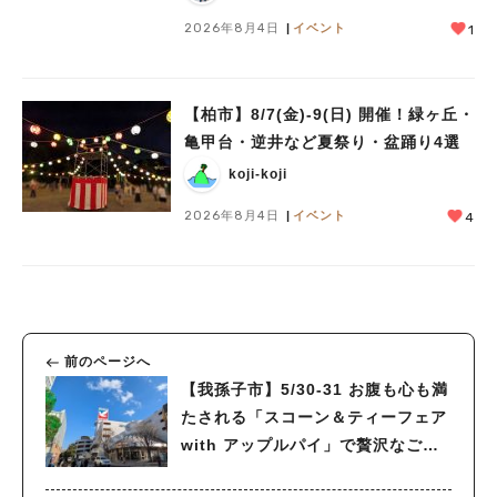
2026年8月4日
イベント
1
【柏市】8/7(金)‐9(日) 開催！緑ヶ丘・
亀甲台・逆井など夏祭り・盆踊り4選
koji-koji
2026年8月4日
イベント
4
前のページへ
【我孫子市】5/30-31 お腹も心も満
たされる「スコーン＆ティーフェア
with アップルパイ」で贅沢なご褒
美タイムを♪