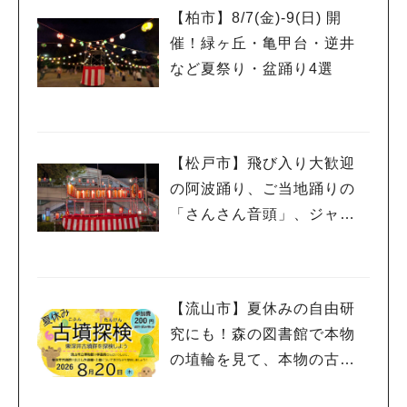
【柏市】8/7(金)‐9(日) 開
催！緑ヶ丘・亀甲台・逆井
など夏祭り・盆踊り4選
【松戸市】飛び入り大歓迎
の阿波踊り、ご当地踊りの
「さんさん音頭」、ジャ
ズ、キッチンカーも！「小
金宿まつり」8/28-30開催！
【流山市】夏休みの自由研
究にも！森の図書館で本物
の埴輪を見て、本物の古墳
を探検しよう♪