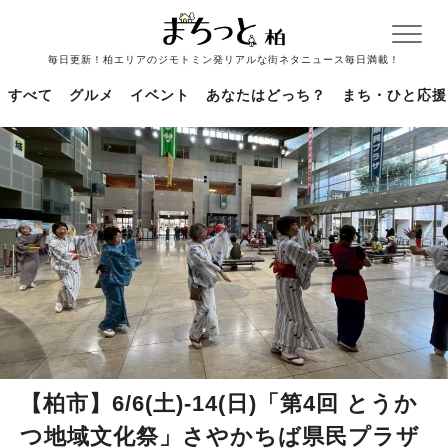
毎日更新！柏エリアのジモトミン発リアルな街ネタニュース毎日満載！
すべて
グルメ
イベント
あなたはどっち？
まち・ひと応援
【柏市】6/6(土)-14(日)「第4回 とうか
つ地域文化祭」さやかちば県民プラザ