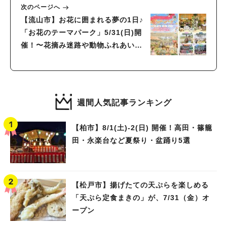
次のページへ
【流山市】お花に囲まれる夢の1日♪
「お花のテーマパーク」5/31(日)開
催！〜花摘み迷路や動物ふれあい
も〜
週間人気記事ランキング
【柏市】8/1(土)‐2(日) 開催！高田・篠籠
田・永楽台など夏祭り・盆踊り5選
【松戸市】揚げたての天ぷらを楽しめる
「天ぷら定食まきの」が、7/31（金）オ
ープン