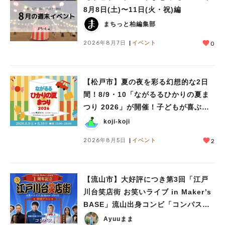
8月8日(土)〜11日(火・祝)編
まちっと柏編集部
2026年8月7日
イベント
0
【松戸市】夏の夜を彩る幻想的な2日
間！8/9・10「ながるるひかりの夏ま
つり 2026」が開催！子どもが喜ぶワ
ークショップや限定ヒーローショーも
koji-koji
2026年8月5日
イベント
2
【流山市】大好評につき第3回「江戸
川台笑店街 お笑いライブ in Maker’s
BASE」流山出身コンビ「コンパス」
も登場！8/23（日）
Ayuuまま