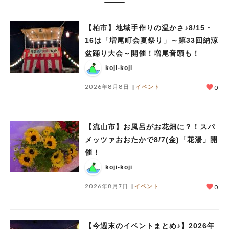
【柏市】地域手作りの温かさ♪8/15・
16は「増尾町会夏祭り」～第33回納涼
盆踊り大会～開催！増尾音頭も！
koji-koji
2026年8月8日
イベント
0
【流山市】お風呂がお花畑に？！スパ
メッツァおおたかで8/7(金)「花湯」開
催！
koji-koji
人気のキーワード
2026年8月7日
イベント
0
#ラーメン
#ショッピング
#カフェ
#スイーツ
#パン
#カレー
#柏駅
#イベント
#公園
#教えたい／教えて投稿記事
#教えたい/こんなの見つけた
【今週末のイベントまとめ♪】2026年