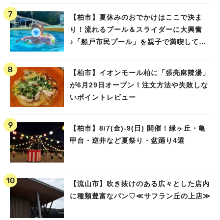
【柏市】夏休みのおでかけはここで決ま
り！流れるプール＆スライダーに大興奮
♪「船戸市民プール」を親子で満喫してき
ました！
【柏市】イオンモール柏に「張亮麻辣湯」
が6月29日オープン！注文方法や失敗しな
いポイントレビュー
【柏市】8/7(金)‐9(日) 開催！緑ヶ丘・亀
甲台・逆井など夏祭り・盆踊り4選
【流山市】吹き抜けのある広々とした店内
に種類豊富なパン♡≪サフラン丘の上店≫