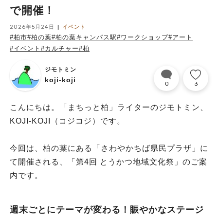
で開催！
2026年5月24日
イベント
#柏市
#柏の葉
#柏の葉キャンパス駅
#ワークショップ
#アート
#イベント
#カルチャー
#柏
ジモトミン
koji-koji
0
3
こんにちは。「まちっと柏」ライターのジモトミン、
KOJI-KOJI（コジコジ）です。
今回は、柏の葉にある「さわやかちば県民プラザ」に
て開催される、「第4回 とうかつ地域文化祭」のご案
内です。
週末ごとにテーマが変わる！賑やかなステージ