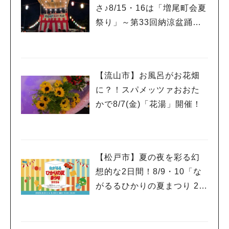
さ♪8/15・16は「増尾町会夏
祭り」～第33回納涼盆踊り
大会～開催！増尾音頭も！
【流山市】お風呂がお花畑
に？！スパメッツァおおた
かで8/7(金)「花湯」開催！
【松戸市】夏の夜を彩る幻
想的な2日間！8/9・10「な
がるるひかりの夏まつり 20
26」が開催！子どもが喜ぶ
ワークショップや限定ヒー
ローショーも