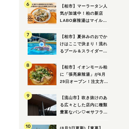
【柏市】マーラータン人
気が加速中！柏の新店
LABO麻辣湯はマイルド
な感じ
【柏市】夏休みのおでか
けはここで決まり！流れ
るプール＆スライダーに
大興奮♪「船戸市民プー
ル」を親子で満喫してき
【柏市】イオンモール柏
ました！
に「張亮麻辣湯」が6月
29日オープン！注文方法
や失敗しないポイントレ
ビュー
【流山市】吹き抜けのあ
る広々とした店内に種類
豊富なパン♡≪サフラン
丘の上店≫
(8月3日更新)【東葛】