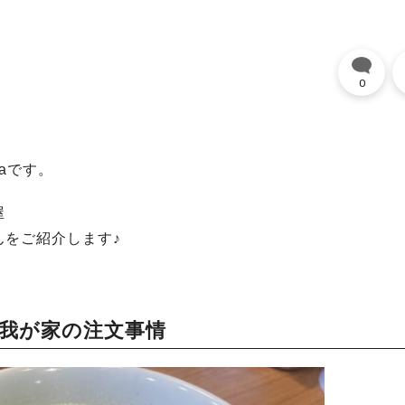
0
maです。
屋
んをご紹介します♪
我が家の注文事情