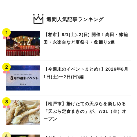
週間人気記事ランキング
【柏市】8/1(土)‐2(日) 開催！高田・篠籠
田・永楽台など夏祭り・盆踊り5選
【今週末のイベントまとめ♪】2026年8月
1日(土)〜2日(日)編
【松戸市】揚げたての天ぷらを楽しめる
「天ぷら定食まきの」が、7/31（金）オ
ープン