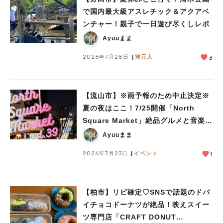
で国内最大級アスレチック＆アクアベ
ンチャー！親子で一日遊び尽くしレポ
Ayuuまま
2026年7月28日
地元人
3
【流山市】※雨予報のため中止決定※
夏の夜はここ！7/25開催「North
Square Market」絶品グルメと音楽ラ
イブを楽しもう♪
Ayuuまま
2026年7月23日
イベント
1
【柏市】リピ確定♡SNSで話題のドバ
イチョコドーナツが絶品！映えスイー
ツ専門店「CRAFT DONUT