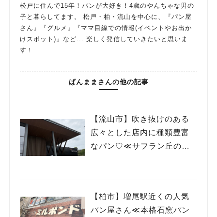
松戸に住んで15年！パンが大好き！4歳のやんちゃな男の
子と暮らしてます。 松戸・柏・流山を中心に、『パン屋
さん』『グルメ』『ママ目線での情報(イベントやお出か
けスポット)』など... 楽しく発信していきたいと思いま
す！
ぱんままさんの他の記事
【流山市】吹き抜けのある
広々とした店内に種類豊富
なパン♡≪サフラン丘の上店
≫
【柏市】増尾駅近くの人気
パン屋さん≪本格石窯パン