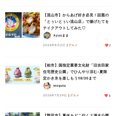
【流山市】からあげ好き必見！話題の
「とぅいとぅい流山店」で揚げたてを
テイクアウトしてみた♡
人気のキーワード
Ayuuまま
#ラーメン
#ショッピング
#カフェ
#スイーツ
#パン
#カレー
#柏駅
#イベント
#公園
#教えたい／教えて投稿記事
2026年8月2日
グルメ
7
#教えたい/こんなの見つけた
【柏市】国指定重要文化財「旧吉田家
住宅歴史公園」でひんやり涼む♪夏限
定かき氷を楽しもう‼︎8/30まで
meguta
2026年7月29日
グルメ
3
【野田市】夏休みどこ行く？清水公園