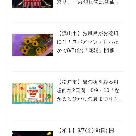
祭り」～第33回納涼盆踊り
大会～開催！増尾音頭も！
【流山市】お風呂がお花畑
に？！スパメッツァおおた
かで8/7(金)「花湯」開催！
【松戸市】夏の夜を彩る幻
想的な2日間！8/9・10「な
がるるひかりの夏まつり 20
26」が開催！子どもが喜ぶ
ワークショップや限定ヒー
ローショーも
【柏市】8/7(金)‐9(日) 開