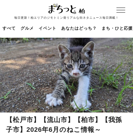
毎日更新！柏エリアのジモトミン発リアルな街ネタニュース毎日満載！
すべて
グルメ
イベント
あなたはどっち？
まち・ひと応援
【松戸市】【流山市】【柏市】【我孫
子市】2026年6月のねこ情報～