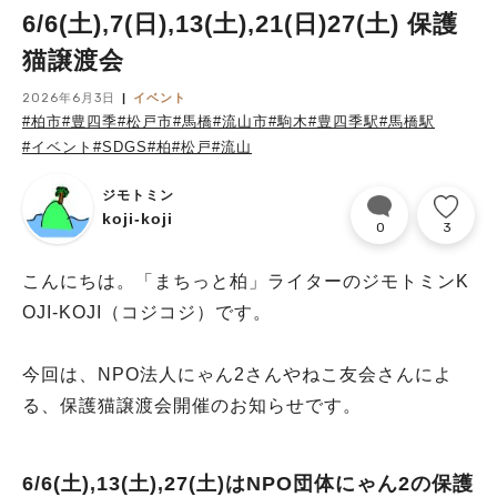
6/6(土),7(日),13(土),21(日)27(土) 保護
猫譲渡会
2026年6月3日
イベント
#柏市
#豊四季
#松戸市
#馬橋
#流山市
#駒木
#豊四季駅
#馬橋駅
#イベント
#SDGS
#柏
#松戸
#流山
ジモトミン
koji-koji
0
3
こんにちは。「まちっと柏」ライターのジモトミンK
OJI-KOJI（コジコジ）です。
今回は、NPO法人にゃん2さんやねこ友会さんによ
る、保護猫譲渡会開催のお知らせです。
6/6(土),13(土),27(土)はNPO団体にゃん2の保護