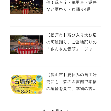
催！緑ヶ丘・亀甲台・逆井
など夏祭り・盆踊り4選
【松戸市】飛び入り大歓迎
の阿波踊り、ご当地踊りの
「さんさん音頭」、ジャ
ズ、キッチンカーも！「小
金宿まつり」8/28-30開催！
【流山市】夏休みの自由研
究にも！森の図書館で本物
の埴輪を見て、本物の古墳
を探検しよう♪