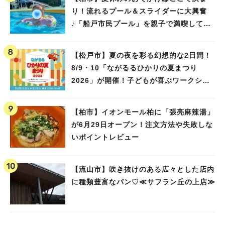
り！流れるプール＆スライダーに大興奮
♪「船戸市民プール」を親子で満喫してき
ました！
【松戸市】夏の夜を彩る幻想的な2日間！
8/9・10「ながるるひかりの夏まつり
2026」が開催！子どもが喜ぶワークショ
ップや限定ヒーローショーも
【柏市】イオンモール柏に「張亮麻辣湯」
が6月29日オープン！注文方法や失敗しな
いポイントレビュー
【流山市】吹き抜けのある広々とした店内
に種類豊富なパン♡≪サフラン丘の上店≫