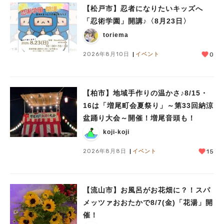
【松戸市】忍者になりたいキッズへ
「忍術学園」開講♪〈8月23日〉
toriema
2026年8月10日
イベント
0
人気のキーワード
【柏市】地域手作りの温かさ♪8/15・
16は「増尾町会夏祭り」～第33回納涼
#ラーメン
#ショッピング
#カフェ
#スイーツ
#パン
#カレー
#柏駅
#イベント
#公園
#教えたい／教えて投稿記事
盆踊り大会～開催！増尾音頭も！
#教えたい/こんなの見つけた
koji-koji
2026年8月8日
イベント
15
【流山市】お風呂がお花畑に？！スパ
メッツァおおたかで8/7(金)「花湯」開
催！