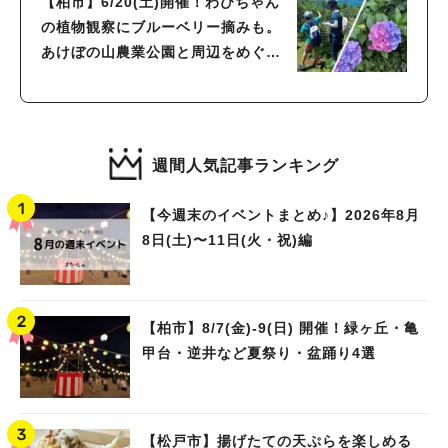
【柏市】6/20(土)開催！わぴちゃん
の植物観察にブルーベリー摘みも。
あけぼの山農業公園と周辺をめぐる
ツアー
週間人気記事ランキング
【今週末のイベントまとめ♪】2026年8月
8日(土)〜11日(火・祝)編
【柏市】8/7(金)‐9(日) 開催！緑ヶ丘・亀
甲台・逆井など夏祭り・盆踊り4選
【松戸市】揚げたての天ぷらを楽しめる