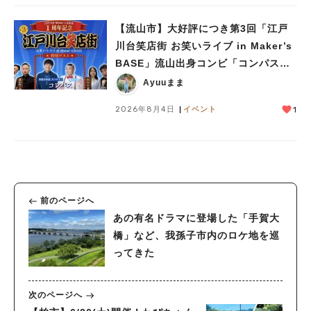
【流山市】大好評につき第3回「江戸
川台笑店街 お笑いライブ in Maker’s
BASE」流山出身コンビ「コンパス」
も登場！8/23（日）
Ayuuまま
2026年8月4日
イベント
1
前のページへ
あの有名ドラマに登場した「手賀大
橋」など、我孫子市内のロケ地を巡
ってきた
次のページへ