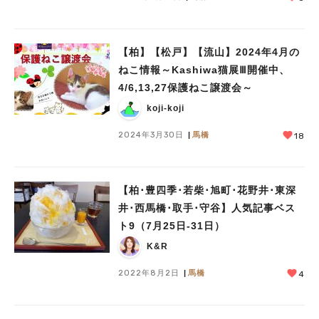
【柏】【松戸】【流山】2024年4月の
ねこ情報～Kashiwa猫展Ⅲ開催中、
4/6,13,27保護ねこ譲渡会～
koji-koji
2024年3月30日
馬橋
18
【柏･豊四季･若柴･旭町･花野井･東深
井･西馬橋･取手･守谷】人気記事ベス
ト9（7月25日-31日）
K&R
2022年8月2日
馬橋
4