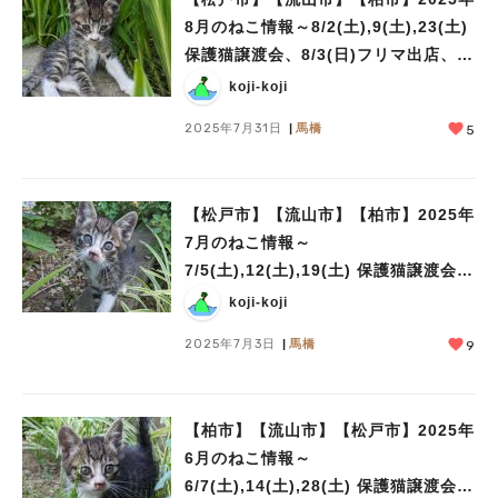
8月のねこ情報～8/2(土),9(土),23(土)
保護猫譲渡会、8/3(日)フリマ出店、
8/24(日)協働まちづくりサロン「ペッ
koji-koji
トと安心して暮らすことができるまち
2025年7月31日
馬橋
5
づくりを考える」 by NPO法人にゃん
2
【松戸市】【流山市】【柏市】2025年
7月のねこ情報～
7/5(土),12(土),19(土) 保護猫譲渡会
by NPO法人にゃん2
koji-koji
2025年7月3日
馬橋
9
【柏市】【流山市】【松戸市】2025年
6月のねこ情報～
6/7(土),14(土),28(土) 保護猫譲渡会