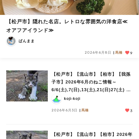
【松戸市】隠れた名店。レトロな雰囲気の洋食店≪
オアフアイランド≫
ぱんまま
2026年6月8日
馬橋
9
【松戸市】【流山市】【柏市】【我孫
子市】2026年6月のねこ情報～
6/6(土),7(日),13(土),21(日)27(土) 保
護猫譲渡会
koji-koji
2026年6月3日
馬橋
3
【松戸市】【流山市】【柏市】2026年