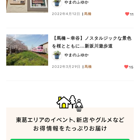
やまのふゆか
2022年4月12日
馬橋
11
【馬橋～幸谷】ノスタルジックな景色
を桜とともに…新坂川遊歩道
やまのふゆか
2022年3月29日
馬橋
15
人気のキーワード
#ラーメン
#ショッピング
#カフェ
#スイーツ
#パン
#カレー
#柏駅
#イベント
#公園
#教えたい／教えて投稿記事
#教えたい/こんなの見つけた