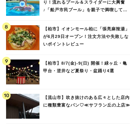
り！流れるプール＆スライダーに大興奮
♪「船戸市民プール」を親子で満喫してき
ました！
【柏市】イオンモール柏に「張亮麻辣湯」
が6月29日オープン！注文方法や失敗しな
いポイントレビュー
【柏市】8/7(金)‐9(日) 開催！緑ヶ丘・亀
甲台・逆井など夏祭り・盆踊り4選
【流山市】吹き抜けのある広々とした店内
に種類豊富なパン♡≪サフラン丘の上店≫