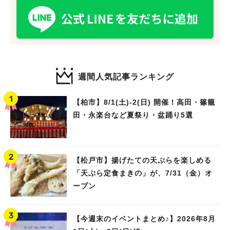
週間人気記事ランキング
【柏市】8/1(土)‐2(日) 開催！高田・篠籠
田・永楽台など夏祭り・盆踊り5選
【松戸市】揚げたての天ぷらを楽しめる
「天ぷら定食まきの」が、7/31（金）オ
ープン
【今週末のイベントまとめ♪】2026年8月