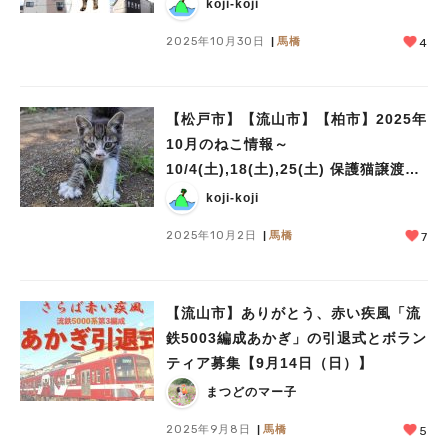
譲渡会
koji-koji
2025年10月30日
馬橋
4
【松戸市】【流山市】【柏市】2025年
10月のねこ情報～
10/4(土),18(土),25(土) 保護猫譲渡会
＆10/5(日)フリーマーケット by NPO
koji-koji
法人にゃん2
2025年10月2日
馬橋
7
【流山市】ありがとう、赤い疾風「流
鉄5003編成あかぎ」の引退式とボラン
ティア募集【9月14日（日）】
まつどのマー子
2025年9月8日
馬橋
5