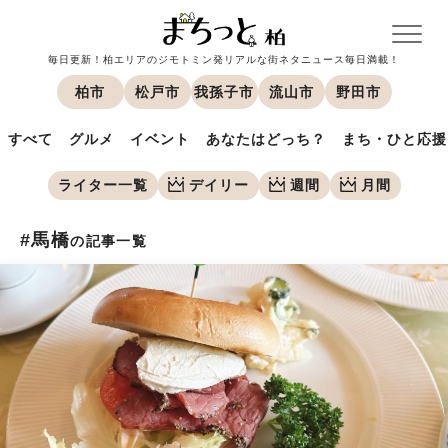
毎日更新！柏エリアのジモトミン発リアルな街ネタニュース毎日満載！
柏市
松戸市
我孫子市
流山市
野田市
すべて
グルメ
イベント
あなたはどっち？
まち・ひと応援
ライター一覧
デイリー
週間
月間
#馬橋
の記事一覧