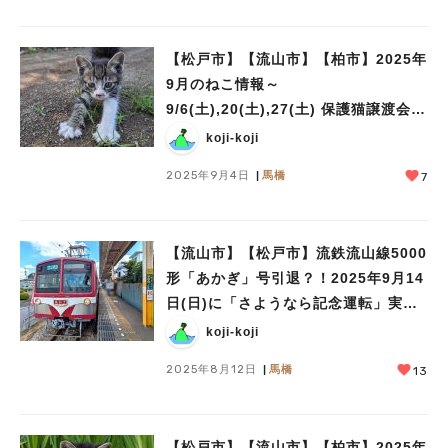
【松戸市】【流山市】【柏市】2025年
9月のねこ情報～
9/6(土),20(土),27(土) 保護猫譲渡会
by NPO法人にゃん2
koji-koji
2025年9月4日
馬橋
7
【流山市】【松戸市】流鉄流山線5000
形「あかぎ」号引退？！2025年9月14
日(日)に「さようなら記念運転」実
施！
koji-koji
2025年8月12日
馬橋
13
【松戸市】【流山市】【柏市】2025年