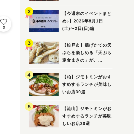
5選
【今週末のイベントまと
め♪】2026年8月1日
3
(土)〜2日(日)編
【松戸市】揚げたての天
ぷらを楽しめる「天ぷら
定食まきの」が、
7/31（金）オープン
【柏】ジモトミンがおす
すめするランチが美味し
いお店30選
【流山】ジモトミンがお
すすめするランチが美味
しいお店30選