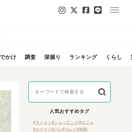
月
でかけ
調査
深掘り
ランキング
くらし
人気おすすめタグ
#ラーメン
#ショッピング
#カフェ
#スイーツ
#パン
#カレー
#柏駅