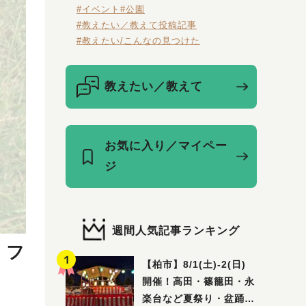
#イベント
#公園
#教えたい／教えて投稿記事
#教えたい/こんなの見つけた
教えたい／教えて
お気に入り／マイペー
ジ
週間人気記事ランキング
」フ
【柏市】8/1(土)‐2(日)
開催！高田・篠籠田・永
楽台など夏祭り・盆踊り