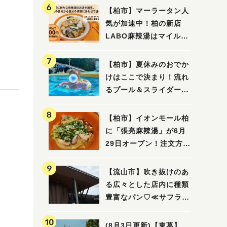
【柏市】マーラータン人
気が加速中！柏の新店
LABO麻辣湯はマイルド
な感じ
【柏市】夏休みのおでか
けはここで決まり！流れ
るプール＆スライダーに
大興奮♪「船戸市民プー
ル」を親子で満喫してき
【柏市】イオンモール柏
ました！
に「張亮麻辣湯」が6月
29日オープン！注文方法
や失敗しないポイントレ
ビュー
【流山市】吹き抜けのあ
る広々とした店内に種類
豊富なパン♡≪サフラン
丘の上店≫
(8月3日更新)【東葛】