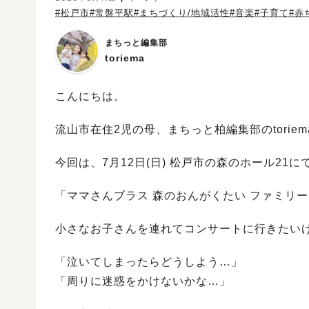
#松戸市
#常盤平駅
#まちづくり/地域活性
#音楽
#子育て
#赤
まちっと編集部
toriema
こんにちは。
流山市在住2児の母、まちっと柏編集部のtorie
今回は、7月12日(日) 松戸市の森のホール21
「ママさんブラス 森のおんがくたい ファミリ
小さなお子さんを連れてコンサートに行きたい
「泣いてしまったらどうしよう…」
「周りに迷惑をかけないかな…」