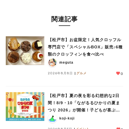
関連記事
【松戸市】お盆限定！人気クロッフル
専門店で「スペシャルBOX」販売♪6種
類のクロッフィンを食べ比べ
meguta
2026年8月8日
グルメ
0
人気のキーワード
#ラーメン
#ショッピング
#カフェ
#スイーツ
#パン
#カレー
#柏駅
【松戸市】夏の夜を彩る幻想的な2日
#イベント
#公園
#教えたい／教えて投稿記事
間！8/9・10「ながるるひかりの夏ま
#教えたい/こんなの見つけた
つり 2026」が開催！子どもが喜ぶワ
ークショップや限定ヒーローショーも
koji-koji