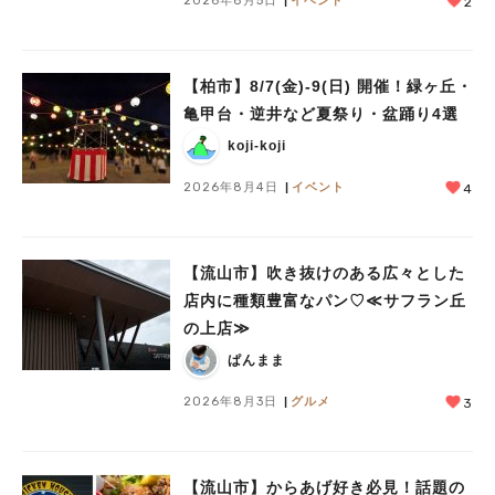
2026年8月5日
イベント
2
【柏市】8/7(金)‐9(日) 開催！緑ヶ丘・
亀甲台・逆井など夏祭り・盆踊り4選
koji-koji
2026年8月4日
イベント
4
【流山市】吹き抜けのある広々とした
店内に種類豊富なパン♡≪サフラン丘
の上店≫
ぱんまま
2026年8月3日
グルメ
3
【流山市】からあげ好き必見！話題の