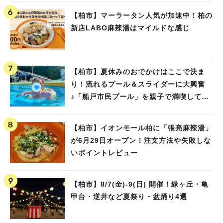
【柏市】マーラータン人気が加速中！柏の
新店LABO麻辣湯はマイルドな感じ
【柏市】夏休みのおでかけはここで決ま
り！流れるプール＆スライダーに大興奮
♪「船戸市民プール」を親子で満喫してき
ました！
【柏市】イオンモール柏に「張亮麻辣湯」
が6月29日オープン！注文方法や失敗しな
いポイントレビュー
【柏市】8/7(金)‐9(日) 開催！緑ヶ丘・亀
甲台・逆井など夏祭り・盆踊り4選