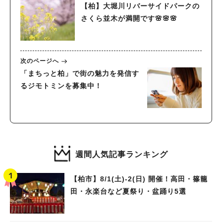
【柏】大堀川リバーサイドパークの
さくら並木が満開です🌸🌸🌸
次のページへ
「まちっと柏」で街の魅力を発信す
るジモトミンを募集中！
週間人気記事ランキング
【柏市】8/1(土)‐2(日) 開催！高田・篠籠
田・永楽台など夏祭り・盆踊り5選