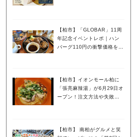
紹介
【柏市】「GLOBAR」11周
年記念イベントレポ｜ハン
バーグ110円の衝撃価格を体
験
【柏市】イオンモール柏に
「張亮麻辣湯」が6月29日オ
ープン！注文方法や失敗し
ないポイントレビュー
【柏市】 南柏がグルメと笑