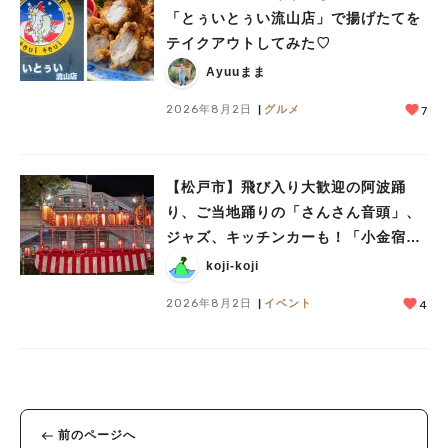
「とぅいとぅい流山店」で揚げたてを
テイクアウトしてみた♡
Ayuuまま
2026年8月2日
グルメ
7
【松戸市】飛び入り大歓迎の阿波踊
り、ご当地踊りの「さんさん音頭」、
ジャズ、キッチンカーも！「小金宿ま
つり」8/28-30開催！
koji-koji
2026年8月2日
イベント
4
前のページへ