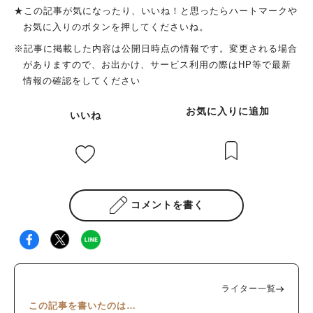
てくださいね。 申込み先は、ほのぼのプラザますお イベント
★この記事が気になったり、いいね！と思ったらハートマークや
のお申し込みまで！（一番下に書いています） ※各講座とも、
お気に入りのボタンを押してくださいね。
申込締切がありますので、ご注意下さい。（文中では、締切と
※記事に掲載した内容は公開日時点の情報です。変更される場合
表記しています）
がありますので、お出かけ、サービス利用の際はHP等で最新
情報の確認をしてください
お気に入りに追加
いいね
コメントを書く
ライター一覧
この記事を書いたのは…