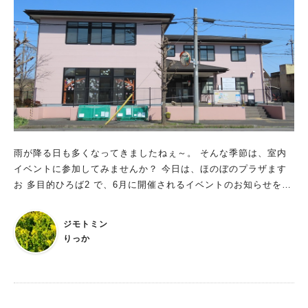
雨が降る日も多くなってきましたねぇ～。 そんな季節は、室内
イベントに参加してみませんか？ 今日は、ほのぼのプラザます
お 多目的ひろば2 で、6月に開催されるイベントのお知らせをさ
せていただきます。 ※6月はイベントが多いので、6月後半のイ
ベントは7月のイベントと合わせて紹介させていただきます。 イ
ジモトミン
ベントは、社会の関心が高い SDGs（エスディージーズ）の目
りっか
標の1つである”健康や福祉”の分野、”学び”をテーマにした分
野・・と多岐にわたっています。 どのイベントも1回ずつの申込
みなので、予定に合わせ参加しやすいと思います。 無料イベン
トや親子で参加できるイベントもありますので、チェックしてみ