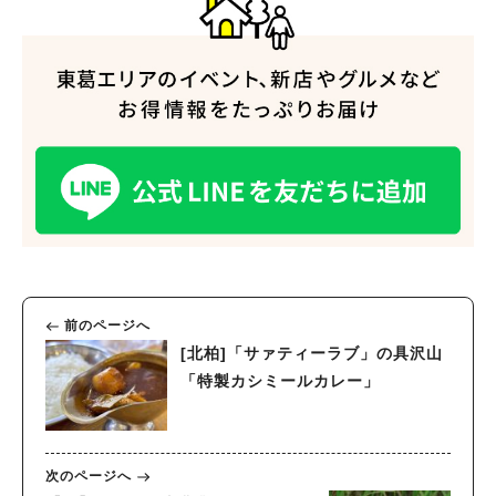
人気のキーワード
#ラーメン
#ショッピング
#カフェ
#スイーツ
#パン
#カレー
#柏駅
#イベント
#公園
#教えたい／教えて投稿記事
前のページへ
#教えたい/こんなの見つけた
[北柏]「サァティーラブ」の具沢山
「特製カシミールカレー」
次のページへ