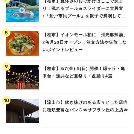
【柏市】夏休みのおでかけはここで決ま
り！流れるプール＆スライダーに大興奮
♪「船戸市民プール」を親子で満喫してき
ました！
【柏市】イオンモール柏に「張亮麻辣湯」
が6月29日オープン！注文方法や失敗しな
いポイントレビュー
【柏市】8/7(金)‐9(日) 開催！緑ヶ丘・亀
甲台・逆井など夏祭り・盆踊り4選
【流山市】吹き抜けのある広々とした店内
に種類豊富なパン♡≪サフラン丘の上店≫