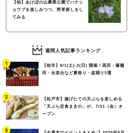
【柏】あけぼの山農業公園でハナシ
ョウブを楽しみつつ、野草探しをし
てみる
週間人気記事ランキング
【柏市】8/1(土)‐2(日) 開催！高田・篠籠
田・永楽台など夏祭り・盆踊り5選
【松戸市】揚げたての天ぷらを楽しめる
「天ぷら定食まきの」が、7/31（金）オ
ープン
【今週末のイベントまとめ♪】2026年8月