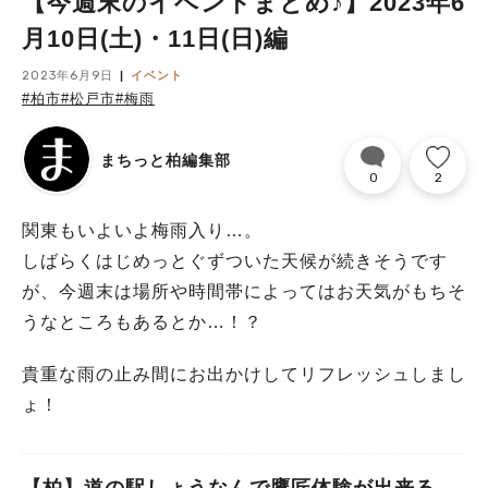
【今週末のイベントまとめ♪】2023年6
月10日(土)・11日(日)編
2023年6月9日
イベント
#柏市
#松戸市
#梅雨
まちっと柏編集部
0
2
関東もいよいよ梅雨入り…。
しばらくはじめっとぐずついた天候が続きそうです
が、今週末は場所や時間帯によってはお天気がもちそ
うなところもあるとか…！？
貴重な雨の止み間にお出かけしてリフレッシュしまし
ょ！
【柏】道の駅しょうなんで鷹匠体験が出来る