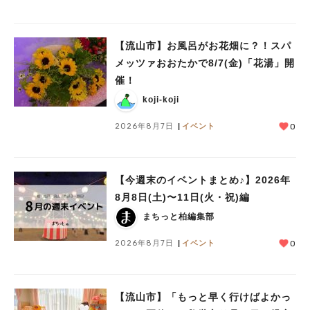
【流山市】お風呂がお花畑に？！スパ
メッツァおおたかで8/7(金)「花湯」開
人気のキーワード
催！
#ラーメン
#ショッピング
#カフェ
#スイーツ
#パン
#カレー
#柏駅
koji-koji
#イベント
#公園
#教えたい／教えて投稿記事
#教えたい/こんなの見つけた
2026年8月7日
イベント
0
【今週末のイベントまとめ♪】2026年
8月8日(土)〜11日(火・祝)編
まちっと柏編集部
2026年8月7日
イベント
0
【流山市】「もっと早く行けばよかっ