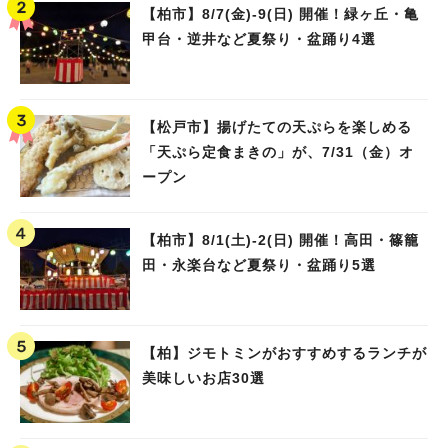
【柏市】8/7(金)‐9(日) 開催！緑ヶ丘・亀
甲台・逆井など夏祭り・盆踊り4選
【松戸市】揚げたての天ぷらを楽しめる
「天ぷら定食まきの」が、7/31（金）オ
ープン
【柏市】8/1(土)‐2(日) 開催！高田・篠籠
田・永楽台など夏祭り・盆踊り5選
【柏】ジモトミンがおすすめするランチが
美味しいお店30選