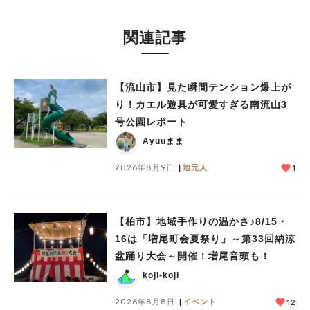
関連記事
【流山市】見た瞬間テンション爆上が
り！カエル遊具が可愛すぎる南流山3
号公園レポート
Ayuuまま
2026年8月9日
地元人
1
【柏市】地域手作りの温かさ♪8/15・
16は「増尾町会夏祭り」～第33回納涼
盆踊り大会～開催！増尾音頭も！
koji-koji
2026年8月8日
イベント
12