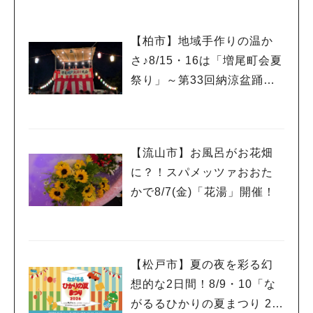
【柏市】地域手作りの温か
さ♪8/15・16は「増尾町会夏
祭り」～第33回納涼盆踊り
大会～開催！増尾音頭も！
【流山市】お風呂がお花畑
に？！スパメッツァおおた
かで8/7(金)「花湯」開催！
【松戸市】夏の夜を彩る幻
想的な2日間！8/9・10「な
がるるひかりの夏まつり 20