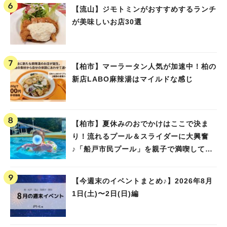
【流山】ジモトミンがおすすめするランチ
が美味しいお店30選
【柏市】マーラータン人気が加速中！柏の
新店LABO麻辣湯はマイルドな感じ
【柏市】夏休みのおでかけはここで決ま
り！流れるプール＆スライダーに大興奮
♪「船戸市民プール」を親子で満喫してき
ました！
【今週末のイベントまとめ♪】2026年8月
1日(土)〜2日(日)編