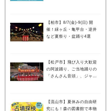
26」が開催！子どもが喜ぶ
ワークショップや限定ヒー
ローショーも
【柏市】8/7(金)‐9(日) 開
催！緑ヶ丘・亀甲台・逆井
など夏祭り・盆踊り4選
【松戸市】飛び入り大歓迎
の阿波踊り、ご当地踊りの
「さんさん音頭」、ジャ
ズ、キッチンカーも！「小
金宿まつり」8/28-30開催！
【流山市】夏休みの自由研
究にも！森の図書館で本物