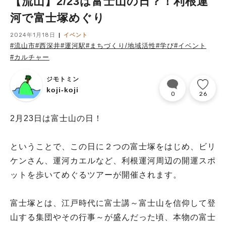
【流山】2/23は富士山の日？！利根運
河で富士塚めぐり
2024年1月18日
イベント
#流山市
#西深井
#運河駅
#まちづくり/地域活性
#学び
#イベント
#カルチャー
ジモトミン
koji-koji
0
26
2月23日は富士山の日！
ということで、この日に２つの富士塚をはじめ、ビリ
ケンさん、運河カエルなど、利根運河周辺の開運スポ
ットを歩いてめぐるツアーが開催されます。
富士塚とは、江戸時代に富士講～富士山を信仰して登
山する集団やその行事～が盛んだった頃、本物の富士