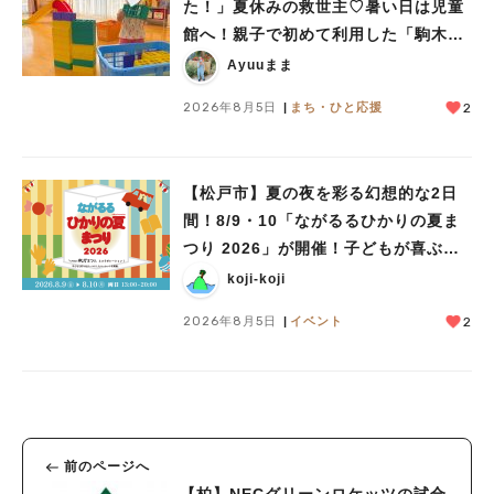
た！」夏休みの救世主♡暑い日は児童
館へ！親子で初めて利用した「駒木台
児童館」レポート
Ayuuまま
2026年8月5日
まち・ひと応援
2
【松戸市】夏の夜を彩る幻想的な2日
間！8/9・10「ながるるひかりの夏ま
つり 2026」が開催！子どもが喜ぶワ
ークショップや限定ヒーローショーも
koji-koji
2026年8月5日
イベント
2
前のページへ
【柏】NECグリーンロケッツの試合