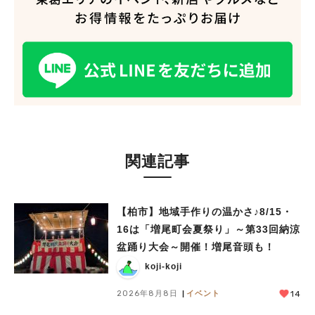
関連記事
人気のキーワード
#ラーメン
#ショッピング
#カフェ
#スイーツ
#パン
#カレー
#柏駅
【柏市】地域手作りの温かさ♪8/15・
#イベント
#公園
#教えたい／教えて投稿記事
16は「増尾町会夏祭り」～第33回納涼
#教えたい/こんなの見つけた
盆踊り大会～開催！増尾音頭も！
koji-koji
2026年8月8日
イベント
14