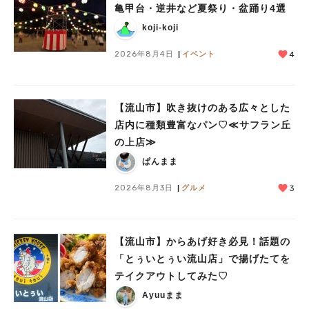
亀甲台・逆井など夏祭り・盆踊り4選
koji-koji
2026年8月4日
イベント
4
【流山市】吹き抜けのある広々とした
店内に種類豊富なパン♡≪サフラン丘
の上店≫
ぱんまま
2026年8月3日
グルメ
3
【流山市】からあげ好き必見！話題の
「とぅいとぅい流山店」で揚げたてを
テイクアウトしてみた♡
Ayuuまま