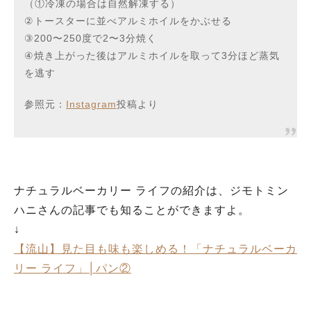
（①冷凍の場合は自然解凍する）
②トースターに並べアルミホイルをかぶせる
③200〜250度で2〜3分焼く
④焼き上がった後はアルミホイルを取って3分ほど蒸気
を逃す
参照元：
Instagram
投稿より
ナチュラルベーカリー ライフの紹介は、ジモトミン
ハニさんの記事でも知ることができますよ。
↓
【流山】見た目も味も楽しめる！「ナチュラルベーカ
リー ライフ」│パン②