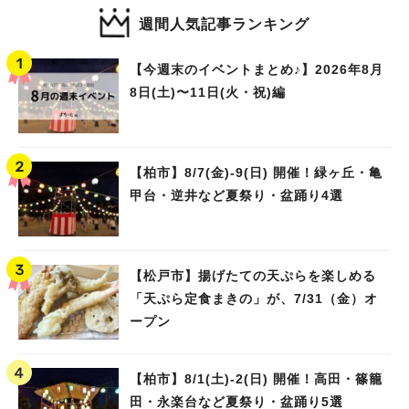
週間人気記事ランキング
【今週末のイベントまとめ♪】2026年8月
8日(土)〜11日(火・祝)編
【柏市】8/7(金)‐9(日) 開催！緑ヶ丘・亀
甲台・逆井など夏祭り・盆踊り4選
【松戸市】揚げたての天ぷらを楽しめる
「天ぷら定食まきの」が、7/31（金）オ
ープン
【柏市】8/1(土)‐2(日) 開催！高田・篠籠
田・永楽台など夏祭り・盆踊り5選