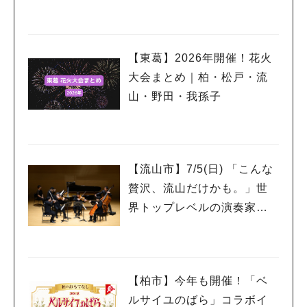
を7/18開催
【東葛】2026年開催！花火
大会まとめ｜柏・松戸・流
山・野田・我孫子
【流山市】7/5(日) 「こんな
贅沢、流山だけかも。」世
界トップレベルの演奏家を
もっと身近に感じるプレミ
アムサロン開催
【柏市】今年も開催！「ベ
ルサイユのばら」コラボイ