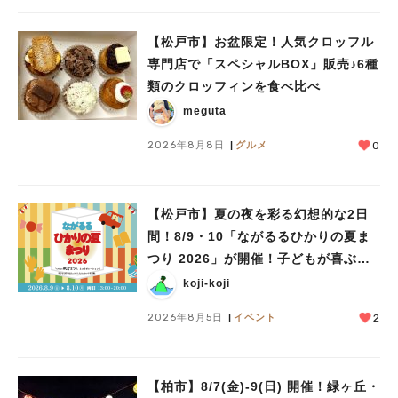
【松戸市】お盆限定！人気クロッフル
専門店で「スペシャルBOX」販売♪6種
類のクロッフィンを食べ比べ
meguta
2026年8月8日
グルメ
0
【松戸市】夏の夜を彩る幻想的な2日
間！8/9・10「ながるるひかりの夏ま
つり 2026」が開催！子どもが喜ぶワ
ークショップや限定ヒーローショーも
koji-koji
2026年8月5日
イベント
2
【柏市】8/7(金)‐9(日) 開催！緑ヶ丘・