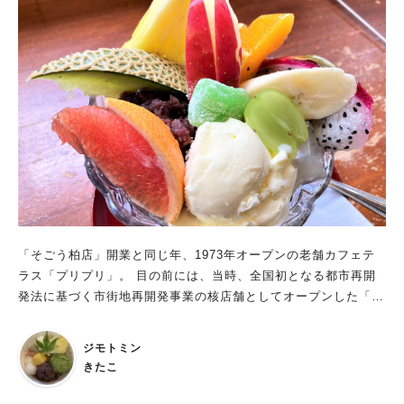
オリティが高く、 柏周辺だけでなく遠方からも訪れるお客さん
がたくさんいるそうです。 店内は観葉植物が多く飾られてお
り、白を基調とした南国風の雰囲気。 ジャズが流れており、落
ち着いた優雅な雰囲気を演出しています。 レジ前には世界17
カ国50種類のコーヒー生豆が揃えられています。 持ち帰りのコ
ーヒー豆を注文した場合は、 ランチをいただいている間に焙煎
してもらうことができます。 ランチメニューは毎日オススメが
入れ替わります。 どれもクオリティが高く、美味しいと評判の
メニューです。 ランチタイム以外にも食事をいただくことがで
きます。 入店したらまずレジに通されて注文をし、その後着席
するスタイルになっています。 コーヒーとセットにするとお
得！コーヒーだけでなくランチがとても美味しいカフェです ラ
「そごう柏店」開業と同じ年、1973年オープンの老舗カフェテ
ンチメニューは基本的に+200円(税込)でコーヒーをセットにでき
ラス「プリプリ」。 目の前には、当時、全国初となる都市再開
ます。 別個で頼むのと比べてドリンクが半額以下になるので、
発法に基づく市街地再開発事業の核店舗としてオープンした「そ
セットで頼むのがおススメです。 今回、私はガッツリ食べたか
ごう柏店」。 道路も整備され、「プリプリ」が所有していた敷
ったのでランチはハンバーグカレーにしてみました。 奥さんは
地半分は道路になったそうです。 「そごう柏店」は閉店して6年
特に美味しいと評判の合鴨スモーク丼をオーダー。 以前私も合
ジモトミン
が経ちましたが、「プリプリ」は今日も元気に営業中です！
鴨スモーク丼をいただきましたが、間違いない美味しさです。
きたこ
ハンバーグカレーのハンバーグは牛肉100%！ 食べ応え、噛み応