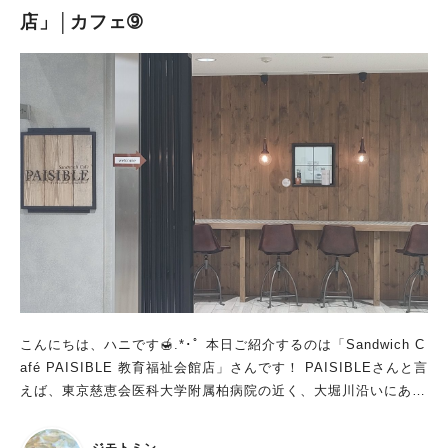
店」│カフェ➈
可能です。 最新情報は公式ホームページまたは、 公式Instagra
スとモーニングのサンドイッチセット、自家製チーズケーキを注
m(＠gleeful_coffee)を要チェックです。 最後までご覧いただ
文！ カルディさんはカレーも人気のようですよ！ 飲み物代プラ
き、ありがとうございました！
ス￥500 or￥700円でカレーをセットにすることもできます。 注
文していらっしゃる方も多く、店内は朝からカレーの良い匂いが
ただよっていました！ カレーの種類も多くて驚きです！！ 白い
カレー…とっても気になりますよね！シーフードカレーのようで
すよ。 次行った際はぜひいただきたいです。 最後までご覧いた
だき、ありがとうございました！
こんにちは、ハニです🍯.*･ﾟ 本日ご紹介するのは「Sandwich C
afé PAISIBLE 教育福祉会館店」さんです！ PAISIBLEさんと言
えば、東京慈恵会医科大学附属柏病院の近く、大堀川沿いにある
ベーカリーとカフェが有名ですよね。 今年の8月には高田店もオ
ープンされたばかり！ 実は柏市役所のお隣、教育福祉会館の中