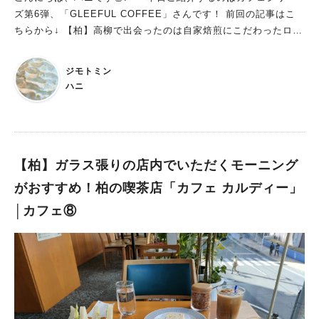
に関するセミナーも開催されているそうです。 詳しくは、公式I
ズ第6弾、「GLEEFUL COFFEE」さんです！ 前回の記事はこ
nstagram (＠easecoffee_takayanagi)を要チェックです！ 最後
ちらから↓ 【柏】高柳で出会ったのは自家焙煎にこだわったロー
までご覧いただき、ありがとうございました。
スタリーカフェ「ease coffee」│カフェ⑤ お店はウラカシエ
リアに！ GLEEFUL COFFEEさんは、柏駅から徒歩7分ほど。
ジモトミン
"ウラカシ"と呼ばれるエリアにお店は位置します。 ウラカシと
ハニ
は… 千葉県にある人口４２万人の都市、柏市。 その中心地とな
る柏駅から少し歩いた場所に存在するウラカシ。 今から約15年
前に柏インフォメーションセンターによってブランド化され、今
なお個性的なショップが点在するエリアです。 柏駅周辺の百貨
店エリアが柏の〝表〟だとしたら、旧フリークスストア柏店があ
【柏】ガラス張りの店内でいただくモーニング
った柏市三丁目エリアを中心に、県内外から古着屋の出店ラッシ
がおすすめ！柏の喫茶店「カフェ カルディー」
ュが相次いだ事で若者たちの活気に満ちたエリアを〝裏〟だと位
│カフェ⑧
置づけ、裏の柏＝ウラカシと呼ばれるようになりました。 引用:
ウラカシ百年会 -新しいカタチの商店会- お店は系列の古着屋さ
ん、「GLEEFUL」さんのお隣にあります。 カフェは柏に1店舗
のみですが、古着屋さんは松戸や東京、名古屋にもあるそうで
す！ ☆公式ホームページはこちらから アンティーク調の店内 こ
だわりの家具は、オーナー自らがアメリカ東海岸で仕入れたアメ
リカンアンティークだそうです。 実際にお店で使用されている