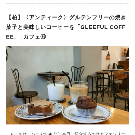
ー好きにはたまらないひとときを過ごすことが出来ます。 ベビ
ーカーでの赤ちゃん連れの方、 小さなお子さまとのご来店も大
歓迎だそうです♪ テラス席はペット可で わんちゃんのリードを
【柏】〈アンティーク〉グルテンフリーの焼き
繋ぐことも出来ます。 ease coffeeさんは本格的なコーヒーをい
菓子と美味しいコーヒーを「GLEEFUL COFF
ただきたい方はもちろん、 コーヒーは好きだけどあまり詳しく
EE」│カフェ⑥
ない方にもおすすめです！ お店の方が優しく丁寧に教えてくだ
さるので、お気に入りのコーヒーに出会うことが出来ます。 私
は、モーニングメニュー(8:00～10:30)をいただきました。 ＊本
日のコーヒー&選べるブレッド(あんバタートースト) ¥770 ＊本
日のコーヒー&トースト ¥550 (カフェラテに変更 ＋¥50) またea
se coffeeさんでは、コーヒーに合わせたスイーツも充実してお
ります。 特に自家製のバスクチーズケーキは、 コーヒーとの相
性が抜群で 開店当初からの人気メニューだそうです！ この投
稿をInstagramで見る ease coffee(@easecoffee_takayanag
i)がシェアした投稿 お店で使用されているお洒落な食器にも こ
だわりがつまっており、 店頭または、公式オンラインストアに
て販売されているので気になる方は是非ご覧になってみてくださ
い。 ☆公式ホームページはこちらから こちらのサイトでは、コ
ーヒー豆やドリップパックの購入も可能なのでギフトにもおすす
めです。 セミナーの開催も！ ease coffeeさんでは、コーヒー
こんにちは、ハニです🍯.*･ﾟ 本日ご紹介するのはカフェシリー