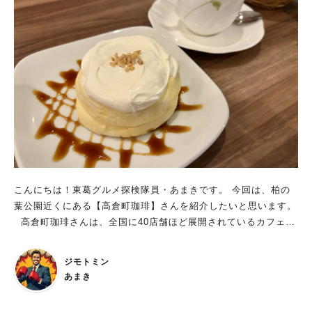
いえばワッフルが有名。 以前はプレーン、チョコバナナ、ベリ
度・抽出法の違いで色々楽しめるほか、 季節限定のアレンジコ
ー、抹茶小豆の4種類があったのですが、 6月からキャラメルワ
ーヒーも楽しむことができます。 こちらはエスプレッソオレン
ッフルが新登場したとのこと。 今回はお目当てのこちら、キャ
ジソーダ。 濃縮されたオレンジシロップと炭酸水・エスプレッ
ラメルワッフルを注文してみました。 ワッフルにキャラメルソ
ソを絶妙な割合で配合されたドリンクです。 柑橘系の酸味とエ
ースがかかっており、 その上にローストアーモンドチップが振
スプレッソの苦みが相性抜群で、ゴクゴク飲めちゃいます。 オ
りかけられています。 そして傍にはお馴染みのたっぷり生クリ
レンジシロップも愛媛の農家さんから直接仕入れているほどのこ
ームとバニラアイスが添えられています。 このキャラメルソー
だわりようでとても美味しく、 今の季節、毎日飲みに来る常連
スのかけ具合が素晴らしく、 甘すぎずちょうどいい塩梅！ 優し
さんもおられるとのことです。 テイクアウトはもちろん、豆も
い甘さの中にローストアーモンドチップの香ばしさも加わり、
お店で買うことができます SUNLIGHT COFFEEさんも、もちろ
とても美味しくいただけます。 思ったより遥かにサッパリした
んほかのコーヒー店さんと同様に全てのメニューでテイクアウト
食感。 どんどん暑くなるこれからの季節にピッタリなメニュー
が可能。 また、お店で使っている豆自体を購入することも可能
です。 バニラアイス・生クリームと絡めてみても、 甘さがケ
です。 マスターが丹精込めて煎った豆をお家でも楽しむことが
こんにちは！東葛グルメ探検隊員・あまきです。 今回は、柏の
ンカしないで見事なハーモニー。 コクとまろやかさがプラスさ
できます。 便利なドリップバックも販売中です。一つ一つ、マ
葉公園近くにある【高倉町珈琲】さんを紹介したいと思います。
れて、さらに美味しくなります。 そして相変わらずのボリュー
スターが丁寧に仕込まれてます。 SUNLIGHT COFFEEさんは
高倉町珈琲さんは、全国に40店舗ほど展開されているカフェチ
ムな生クリーム。 たっぷり絡めて思う存分楽しむことができま
気軽にコーヒーを楽しめるお店！ 元ボクサー→営業職からバリ
ェーン店さん。 最大の特徴は、ふわっふわのリコッタパンケー
す。 ワッフルとセットにすればコーヒーが割安になるので、
スタになられたマスター。 ご本人もコーヒーの世界に飛び込ん
キ！ 他にもコーヒーの種類が充実している上、朝7:00から夜23:
今回はブレンドのホットをお供に。 オーガニックコーヒーにも
ジモトミン
で日が浅いので、 コアなコーヒーフリークだけでなく、 ちょっ
00まで営業されているので、いつでもゆっくりできるお店です。
力を入れているLANAIさん、 やはりコーヒーもさすがの美味し
あまき
と気になっているような人でも気軽に入れるようなお店を目指し
東葛エリアではこの柏の葉店の一店舗のみ！ 以前に成田店に行
さ！ ブレンドは、苦み控えめでほのかな酸味を感じる風味、 口
ているそうです。 実際、私が初めてお邪魔した時もとても気さ
く機会があり、そこでいただいたリコッタチーズパンケーキがあ
当たりがとてもよく喉越し抜群。 優しい甘味のワッフルメニュ