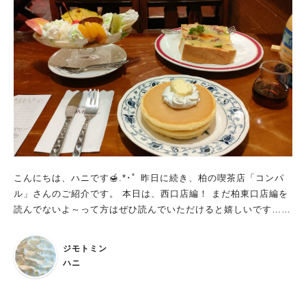
こんにちは、ハニです🍯.*･ﾟ 昨日に続き、柏の喫茶店「コンパ
ル」さんのご紹介です。 本日は、西口店編！ まだ柏東口店編を
読んでないよ～って方はぜひ読んでいただけると嬉しいです…！
【柏】 〈上質空間〉 コンパル 柏東口店 │カフェ②
ジモトミン
ハニ