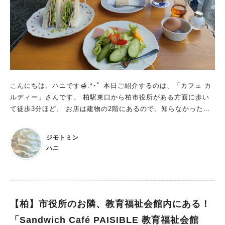
椅子やテーブル、店内の装飾やランプまで購入することが可能に
なっています。 こだわりの焼き菓子とコーヒー 店内ですべて手
作りされている焼き菓子は 国産の果物を使用しており、健康で
体に優しい焼き菓子を目指したグルテンフリーのものが中心にな
っています。 たくさんある焼き菓子の中でお店の人気メニュー
は、ピスタチオのシュークリームだそうです！ この投稿をInst
agramで見る 𝐆𝐋𝐄𝐄𝐅𝐔𝐋 𝐂𝐎𝐅𝐅𝐄𝐄(@gleeful_coffee)がシェア
した投稿 コーヒーは蔵前にある「LEAVES COFFEE」さんの豆
こんにちは、ハニです🍯.*･ﾟ 本日ご紹介するのは、「カフェ カ
を使用しており、浅煎りですっきりとした味わいが特徴になって
ルディー」さんです。 柏駅東口から柏市役所がある方面に歩い
います。 GLEEFUL COFFEEさんのこだわりがぎゅっと詰まっ
て徒歩3分ほど。 お店は建物の2階にあるので、知らなかった！
たメニューの中から、 私はカフェラテとフランボワーズショコ
という方も多いのではないでしょうか。 お店に繋がる階段をの
ラケーキをチョイスしました！ 生地の中に甘酸っぱいフランボ
ぼっていくと… 着きました！！ お店の壁がガラス張りとなって
ジモトミン
ワーズが入ったショコラケーキとカフェラテの相性は抜群でした
あるので、開放感溢れる店内となっております。 まずメニュー
ハニ
♪ ショーケースに入った焼き菓子たちはどれも魅力的でとても迷
を見て、コーヒーをはじめとする種類の多さにびっくり！ ワン
ってしまいますよね、、 そんな時はぜひGLEEFUL COFFEEさ
ドリンク制のため、おひとり様1品飲み物の注文がマストとなっ
んの公式ホームページをご覧になってみてください！ メニュー
ております。 これだけあると迷ってしまいますよね…！ モーニ
が写真付きで載っているので、事前にゆっくり見ることが出来ま
ングは無料のセット(ハーフトースト、ゆで卵)か、 プラス50円
す。 ☆公式ホームページはこちらから 人気店のため、売り切れ
で厚焼きトーストセット(厚焼きトースト、ゆで卵、モーニング
【柏】市役所のお隣、教育福祉会館内にある！
てしまっていることもあるのでご注意ください。 また、GLEEF
サラダ)、 サンドイッチセット(サンドイッチ、ゆで卵、モーニン
「Sandwich Café PAISIBLE 教育福祉会館
UL COFFEEさんでは テイクアウトやデリバリー(Uber Eats)も
グサラダ)を選択するとが出来ます♪ 私は、カフェオーレのアイ