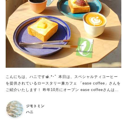
こんにちは、ハニです🍯.*･ﾟ 本日は、スペシャルティコーヒー
を提供されているロースタリー兼カフェ 「ease coffee」さんを
ご紹介いたします！ 昨年10月にオープン ease coffeeさんは高
柳駅 西口から 徒歩1分ほどと、とっても駅近なカフェです。 お
店のオープンの時間はなんと休日は8:00、平日は9:00なので朝活
ジモトミン
にもぴったりです！ 天井が高く、開放感溢れる広々とした店内
ハニ
は 思わず長居したくなるほど居心地の良い空間。 自家焙煎をさ
れているため、 店内はコーヒー豆の香りに包まれており コーヒ