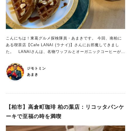
そのような癒し・リラックス空間を提供するようなお仕事をした
いと思って始められたお店。 開店とともに一気に人気となり、
近隣の住民の方々や、近くにあるホテルに泊まられている外国人
観光客の方々が多く訪れているお店です。 基本的にメニューは
コーヒーのみ。 ですが、常に2種のコーヒー豆を浅煎り・中煎
り・深煎りの3段階に焙煎された、 計6種類もの味からコーヒー
こんにちは！東葛グルメ探検隊員・あまきです。 今回、南柏に
を選び、楽しませていただけるお店。 さらにハンドドリップ、
ある喫茶店【Cafe LANAI (ラナイ)】さんにお邪魔してきまし
エスプレッソ、ラテ、モカ、アメリカーノ、オレや水出しコーヒ
た。 LANAIさんは、名物ワッフルとオーガニックコーヒーが人
ーのほかに、 アレンジコーヒーもいただくことができるので、
気の喫茶店。 長年、地元住民から愛されている憩いの場になっ
非常に多くの種類のコーヒーからお好きなタイプのコーヒーを選
ています。 まちっと柏でも以前紹介させていただきました。 h
ぶことができます。 豆も世界中から仕入れておられ、定期的に
ジモトミン
ttps://machitto.jp/kashiwa/155748/ そんなLANAIさん、6月
取り扱っている種類が変わるので、常に新しい味に出会うことが
あまき
からワッフルに新メニューが登場したとのこと。 その情報を得
できます。 焙煎度の違うコーヒーを飲み比べできます SUNLI
た私は、どんなワッフルなのか気になって居ても立ってもいられ
GHT COFFEEさんの最大の特徴は、 一種類のコーヒー豆で浅煎
なくなり、 今回お邪魔してきました。 Cafe LANAI：居心地抜
り・深煎りの二つを同時に飲み比べできるメニューがあること！
群の、人気老舗喫茶店！ JR南柏駅東口からデッキで直結・徒歩
焙煎度で劇的に味が変わる面白さを体験することができます。
1分のLANAIさん。 駅からすぐなので、暑い日でもあっという間
【柏市】高倉町珈琲 柏の葉店：リコッタパンケ
コーヒーの飲み比べメニューがあるのは、私の知る限りではSUN
に到着できるのが魅力的です。 この日は昼過ぎにお邪魔したの
LIGHT COFFEEさんだけ。 この斬新な取り組みがとても面白
ーキで至福の時を満喫
にかなり混んでおり、相変わらずの人気の高さがうかがえます。
く、何度もお邪魔しています。 季節限定のアレンジコーヒーも
名物ワッフルにキャラメルワッフルが仲間入り！ LANAIさんと
取り扱ってます SUNLIGHT COFFEEさんでは豆の種類・焙煎