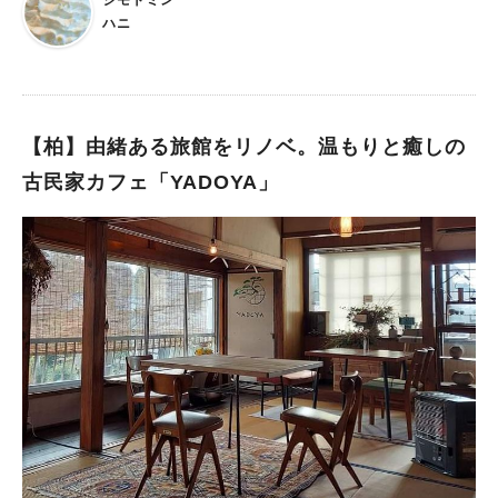
ジモトミン
でも、PAISIBLEさんのパンを使ったカフェメニューがいただけ
ハニ
ちゃうんです！ 私は、こちらの店舗でいただける"ベイクドゆめ
ろん"がだ～いすきなんです！！ PAISIBLEさんでも人気のゆめ
ろんぱんがベイクされたベイクドゆめろんは、ホイップクリーム
がついており、甘党にはたまらない美味しさです♪ ボリュームも
あるにもかかわらず、220円というお手頃価格… 数え切れないほ
【柏】由緒ある旅館をリノベ。温もりと癒しの
どリピートさせていただいております🤭 イートインスペースで
古民家カフェ「YADOYA」
いただいたり… テイクアウトしたり… バレンタインに季節限定
で販売された、チョコレートが入ったバージョンも美味しかった
人気のキーワード
ですっ♪ もちろん他のホットサンドやコーヒー等も大人気！ 是
#ラーメン
#ショッピング
#カフェ
#スイーツ
#パン
#カレー
#柏駅
非お気に入りを見つけてみてはいかがでしょうか。 PAISIBLEさ
#イベント
#公園
#教えたい／教えて投稿記事
んの他の店舗に伺った際は、またご紹介させてください！ 最後
#教えたい/こんなの見つけた
までご覧いただき、ありがとうございました！