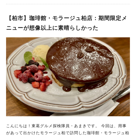
くに話しかけてきてくれました。 美味しいコーヒーでちょっと
まりに美味しくてまた味わいたいと思っていたところ、 たまた
ーにピッタリの相性でした。 6月23日からワッフルメニューが
一息・ほっと一息しながら、マスターや常連さんと世間話をして
ま柏の葉にもお店があることを知り、またパンケーキを味わうた
リニューアル！ ※Cafe LANAIさん公式Instagramアカウントか
リラックスできる場所。 そんな憩いの場が、SUNLIGHT COFF
めに奥さんと行ってきました。 高倉町珈琲 柏の葉店：柏の葉
【柏市】珈琲館・モラージュ柏店：期間限定メ
ら引用 オーガニックコーヒーと名物ワッフルで至福のひと時を
EEさんです。是非行ってみて下さい。
公園近くの憩いの場 TX柏の葉キャンパス駅から車で9分程。徒
過ごせるLANAIさん。 ワッフルの新メニュー登場だけでなく、6
ニューが想像以上に素晴らしかった
歩だと40分程かかるので難しいかな？ 東武アーバンパークライ
月23日からワッフルメニューがリニューアルしました！ その詳
ンの江戸川台駅からだと徒歩20分ほどの距離です。 柏の葉公園
しいリニューアル内容は、なんと 価格据え置きでワッフルがま
から徒歩10分くらいなので、柏の葉公園に遊びに来た時はランチ
ん丸スタイルになり、プレートが3→4枚に増量！ つまり、単
や休憩時に利用しやすいかと思います。 ランチタイム(11:00～
純にワッフルのボリュームがアップしちゃいました(トッピング
15:00)はSelectランチセットがおススメ！サラダ・ドリンク付き
の量は変わりません)。 今までも十分なボリュームなのに、 さら
な上におトク価格でリコッタパンケーキ(ミニサイズ)をセットに
に増えちゃうんです。 これにより、食べ方の幅が拡がりまし
できます FOODの種類も色々あってより取り見取りな高倉町珈
た。 1人で楽しむのも、みんなでシェアするのもご自由です。
琲さんですが、 ランチの時間帯ならSelectランチセットが圧倒
美味しいコーヒーを片手にたっぷりのワッフルで、 暑い夏は、L
的にお得です。 メインのランチのほかに、サラダ・ドリンクが
ANAIさんで避暑がてら、ゆっくり過ごされてはいかがでしょう
セットな上、 お店イチオシのリコッタパンケーキ(ミニサイズ)を
か。 Cafe LANAIさんについて詳しく知りたい方はこちら： ht
リーズナブルな値段でセットにすることができます。 この日私
tps://amakism.com/gourmet-100/ https://amakism.com/gour
が選んだメインメニューは、チキンと夏野菜のスープカレー。
met-111/
ピーマン、じゃがいも、玉ねぎ、カボチャといった夏野菜のほか
に、 チキンがゴロゴロ。ポーチドエッグまで入っていて具沢山
こんにちは！東葛グルメ探検隊員・あまきです。 今回は、用事
の豪華メニューです。 ライスはヘルシー志向には嬉しい雑穀米
があって出かけたモラージュ柏で訪問した珈琲館・モラージュ柏
になっています。 ルーはそれほどの辛さは感じないものの、