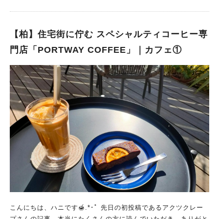
え抜群です。 グリルして表面に軽く焦げ目がついていて香りもG
OOD。 これは美味しいハンバーグです。 カレールーはそれほ
ど辛くないものの、非常にコク旨なカレールー。 まるでデミグ
【柏】住宅街に佇む スペシャルティコーヒー専
ラスソースのようなコク深く味わい深いカレールーです。 ライ
スは値段変わらず白米か雑穀米、そして量は120、150、180gか
門店「PORTWAY COFFEE」｜カフェ①
ら選ぶことができます。 雑穀米の炊け具合が素晴らしく、硬め
のお米でこちらも歯ごたえ食べごたえ抜群です。 この日は暑か
ったのでセットのコーヒーはアイスコーヒーを注文。 クライム
珈琲さんは、ランチメニュー注文後に自家焙煎のコーヒー豆を挽
いて淹れてくるため、 非常に新鮮で香り高いコーヒーをいただ
くことができます。 今回もとても香り高く、苦み鮮明酸味少な
めのコーヒー。 あまりに美味しくてあっという間に飲み切って
しまいます。 ただでさえコーヒーが美味しいだけでなく、 コー
ヒー豆持ち帰りの場合はお好みの焙煎度でオーダーすることも可
能。 コーヒーの美味しさが桁違いです。 とにかくコーヒーが
美味しい！ホットもアイスも段違いのレベルの美味しさ 暖かく
なってきたこの季節、クライム珈琲さんは水出しアイスコーヒー
も他とは違うコーヒーを提供してくれます。 水出しコーヒーの
美味しさを追及したオージ社のウォータードリッパーを導入し、
こんにちは、ハニです🍯.*･ﾟ 先日の初投稿であるアクツクレー
なんと12時間もかけてゆっくり抽出。 雑味なくまろやかな口当
プさんの記事、本当にたくさんの方に読んでいただき、ありがと