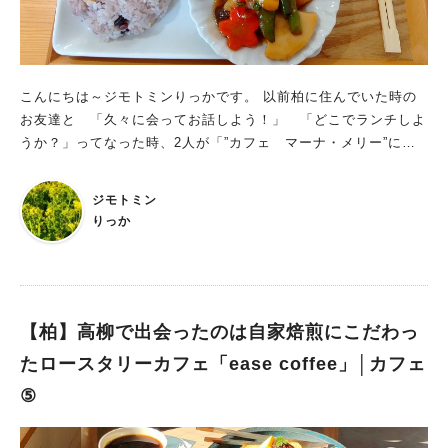
こんにちは～ジモトミンりっかです。 以前柏に住んでいた時の
お友達と 「久々に会ってお話しよう！」 「どこでランチしよ
うか？」ってなった時、2人が「”カフェ マーナ・メリー”に再
訪した～い」ということで”カフェ マーナ・メリー”でランチ会
をしました。 今日は、”カフェ マーナ・メリー”を紹介させてい
ジモトミン
ただきます。 こちらのお店はとても居心地が良く お食事もド
りっか
リンクもデザートも美味しいので、お一人で・お友達と・デート
で・家族と・・・訪れてみて下さいね。
【柏】高柳で出会ったのは自家焙煎にこだわっ
たロースタリーカフェ「ease coffee」│カフェ
⑤