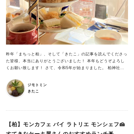
昨年「まちっと柏」、そして「きたこ」の記事を読んでくださっ
た皆様、本当にありがとうございました！ 本年もどうぞよろし
くお願い致します！ さて、令和5年が始まりました。 柏神社に
初詣という人もいらっしゃることでしょう。 昨年7月から10月に
かけて大規模修繕工事を実施した柏神社の正式名称は「羽黒神
ジモトミン
社」。 羽黒山に鎮座する出羽神社（三神合祭殿）と、京都・祇
きたこ
園に鎮座する八坂神社の合祀社なのだそうです。 その境内を一
望できる「Tea Zon（ティーゾン）」で、昨年12/23に体験した
アフタヌーンティーをレポート。
【柏】モンカフェ バイ ラトリエ モンシェフ🍰