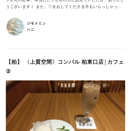
たり、広がる豊かなコク、甘味、香りを楽しむことができます。
うございます！ また、‪♡をおしてくださる方もいらっしゃって
芳醇な香りを愉しむため、ワイングラスで提供されているほどの
アクツクレープさんの魅力が皆さんのもとにしっかりと届いたよ
こだわりよう。 コーヒー好きな方には病みつきになるお店で
うで嬉しい限りです！！ まだ、読んでないよ～って方は、よろ
ジモトミン
す。 カフェランチがお好きな方は、クライム珈琲さんで極上の
しければ是非読んでみて下さい！ ↓ 【柏】 生地が主役のクレー
ハニ
コーヒーとランチを堪能されることをおススメします。 クライ
プ屋さん 「アクツクレープ」
ム珈琲さんについて詳しく知りたい方はこちら： https://amaki
sm.com/gourmet-26/ https://amakism.com/gourmet-104/
【柏】 〈上質空間〉コンパル 柏東口店│カフェ
②