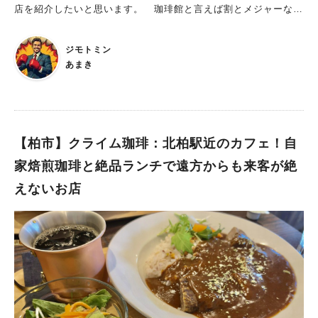
店を紹介したいと思います。 珈琲館と言えば割とメジャーなカ
様々なスパイスが混ざり合った味です。 だんだん身体の芯から
フェチェーン店。 主に東京・神奈川・埼玉に非常に多くの店舗
熱くなってくるような、美味しいカレーです。 高倉町珈琲さん
があります。 昔は東葛エリアにも柏西口(明原)店、モラージュ柏
に来たら、リコッタパンケーキは絶対外せない！ メインに続い
ジモトミン
店、松戸店があったのですが、 先日柏西口店が閉店してしま
て登場したのは特製クリームのリコッタパンケーキ。 高倉町珈
あまき
い、柏市内ではこのモラージュ柏店を残すのみとなってしまいま
琲さんで食事するなら、これは絶対外しちゃいけないメニューで
した。 珈琲館・モラージュ柏店 モラージュ柏内、2Fにある喫
す。 お店が推しているだけあって、とにかく美味しすぎです。
茶店。 柏駅から車で9分、徒歩だと40分ほどなので、徒歩は少々
生クリームがたっぷり乗っているパンケーキ。 厚手ながらフワ
難しいです。 ただ、柏駅西口からモラージュ柏行きの無料シャ
フワの生地です。 生クリームをたっぷり塗って、周りのシロッ
トルバスが出ています。 備長炭の炭火で焙煎したコーヒー豆と
【柏市】クライム珈琲：北柏駅近のカフェ！自
プと絡めて食べるこのパンケーキが絶品！ フワッフワのリコッ
いうこだわりのコーヒー豆を使っているのもあり、 チェーン店
タチーズ入り生地に、甘いシロップと濃厚な生クリームのコクが
家焙煎珈琲と絶品ランチで遠方からも来客が絶
だけどコーヒーの美味しさが魅力的で、柏西口店にはよく行って
合わさり、 口の中にとろける甘さとコクが広がります。 奥さ
えないお店
いました。 今回はモラージュ柏に出かけた時に、 たまたま奥さ
んは抹茶クリームリコッタパンケーキを注文。 一口いただきま
んが久しぶりに珈琲館に行きたいと言い出したので行ってきまし
したが、こっちは抹茶のビターな苦みと香りが加わっており、違
た。 料理はサンドイッチ、パスタ、ホットケーキがメイン。
う美味しさを演出しています。 どちらもとても美味しいです。
どことなくノスタルジックな雰囲気を出している、古き良き趣の
こだわりのあるコーヒーも美味しい高倉町珈琲さん セットのコ
喫茶店です。 ケーキや洋菓子、パフェなどのスイーツも充実し
ーヒーはホットのブレンドを選択。 高倉町珈琲さんはコーヒー
ており、 モラージュ柏内でランチやティータイムにゆったり過
にもかなり力を入れており、注文ごとに一杯ずつ豆を挽いて淹れ
ごすのに最適のお店です。 本当はサンドイッチでも食べようか
てくれています。 豆の種類も厳選されており、プレミアムコー
なーと思っていたのですが、 この期間限定メニューであるチョ
ヒーも充実。 さらに2杯目以降は半額になる上、1杯目と違う