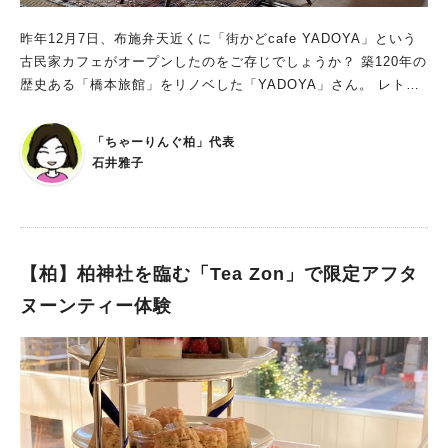
昨年12月7日、布施弁天近くに「街かどcafe YADOYA」という
古民家カフェがオープンしたのをご存じでしょうか？ 築120年の
歴史ある「橋本旅館」をリノベした「YADOYA」さん。 レトロ
という以上に温もりある空間。この心地よい感覚はどこからくる
のだろう…？ そして、このカフェを経営する㈱SLOW VILLAGE
「ちゃーりんぐ柏」代表
代表の小野寺氏と、橋本旅館の深いつながりとは…？ 国の登録
石井雅子
文化財級の建築物ともいわれるYADOYAさんの秘密をさぐって
いきます。
【柏】柏神社を臨む「Tea Zon」で限定アフタ
ヌーンティー体験