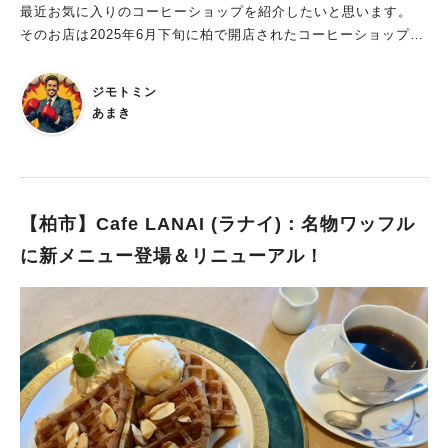
最近お気に入りのコーヒーショップを紹介したいと思います。
そのお店は2025年6月下旬に柏で開店されたコーヒーショップ
【SUNLIGHT COFFEE】さん。 とても美味しいコーヒーをいた
だける上、 マスターや常連さんとフランクに話しながらゆった
ジモトミン
りと寛げる部分も魅力的なお店です。 SUNLIGHT COFFEE：
あまき
住宅街にある、地域住民憩いの場！ JR柏駅東口から徒歩約12
分。 レイソルロード沿いを歩いていき、 ファミリーマート柏東
上町店が見えたら左折して真っすぐ行くと、見えてくるお店で
す。 店内の座席は2人掛けの席が4つ。暖かな陽の光が差し込
む、穏やかな雰囲気のお店。その中でコーヒーを楽しめるお店に
【柏市】Cafe LANAI (ラナイ)：名物ワッフル
なっています。 豆は店で自家焙煎されておられ、コーヒー器具
に新メニュー登場＆リニューアル！
も多種。目の前でコーヒーを挽き、淹れていく過程を見ることが
できます。 マスターが元プロボクサーという異色の経歴を持た
れている方。 そのゆえんか、店には伝説のボクサー、モハメド
アリのポスターも置かれています。 引退後は営業職に就かれて
いたそうですが、 激務で疲労が溜まっている時にご友人から勧
められてコーヒーを嗜みはじめ、 飲んでいる時に感じる癒し効
果の素晴らしさに感銘を受けられたとのこと。 また、自分でコ
ーヒーを淹れるのにもリラックス効果があることに気づかれ、