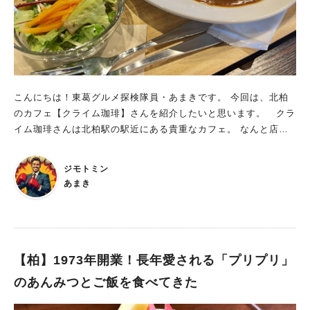
コレートソースホットケーキの別刷りメニューを見てどうしても
種類でもOKという大盤振る舞い。 料理も美味しいし、お店一推
気になってしまい、 今回はこちらにしてみました。 出てきた
しのパンケーキは至福の味。 コーヒーも上質な上に2杯目以降は
のはメニュー表の画像と遜色ない、 チョコレートソースがこれ
半額と、とっても居心地のいいカフェ。 柏の葉公園に遊びに来
でもかとたっぷりかかったホットケーキ。 カカオ58%のダーク
た時は、高倉町珈琲さんでランチ or 憩いの時間を取られてはい
チョコレートで、ほんのりビター・濃厚な味でとても美味しいで
かがでしょうか。 高倉町珈琲 柏の葉店さんについて詳しく知
す。 ホットケーキも銅板で手作りで作る、ふっくらしっとりな
りたい方はこちら: https://amakism.com/gourmet-108/
ホットケーキ。 珈琲館オリジナルの手法で、家庭では出せない
こんにちは！東葛グルメ探検隊員・あまきです。 今回は、北柏
味です。 フローズンのストロベリー・ブルーベリー・ラズベリ
のカフェ【クライム珈琲】さんを紹介したいと思います。 クラ
ーとバニラアイスも添えられており、 味変でベリーの爽やかな
イム珈琲さんは北柏駅の駅近にある貴重なカフェ。 なんと店内
酸味やバニラアイスの優しい甘味を加えることもできます。 そ
でコーヒー豆を生豆から自家焙煎されており、 非常に美味しく
してやはりこの店と言えばコーヒー！ オリジナルブレンドのコ
質の高いコーヒーをいただくことができます。 さらにランチの
ジモトミン
ーヒーが、とてもコク深く苦みを感じつつも酸味は少なめ、喉越
料理の質も非常に高く、北柏駅前で優雅なカフェランチをいただ
あまき
しも良くチョコレートソースパンケーキにとても合います。 た
くにはイチオシのお店です。 今回久しぶりに平日でお休みを得
またま来店してたまたま見つけたメニューですが、 素晴らしい
ることができたので、滅多にないチャンスと思い、奥さんと一緒
美味しさでした。 こちら、2024年12月から2025年2月までの
に行ってきました。 クライム珈琲：自家焙煎のコーヒーが絶
限定販売だそうです。 気になる方は是非！来年の2月までにモラ
品！ JR北柏駅から徒歩4分。 駅前の大通りを下り、ふれあいあ
ージュ柏の珈琲館に行ってみて下さい。 その時はコーヒーとの
いさつ通りとの交差点にあるカフェです。 タイトルにあるよう
【柏】1973年開業！長年愛される「プリプリ」
セットにすることをお忘れなく。 相性抜群です。
に、北柏駅の駅近にある貴重なカフェ！ さらに、注文後に自家
のあんみつとご飯を食べてきた
焙煎のコーヒー豆を挽いて淹れてくれるコーヒーが桁違いに美味
しいカフェです。 コーヒーだけでなくランチの料理も非常にク