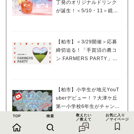
丁発のオリジナルドリンク
が誕生！＜5/10・11＞鏡開
きイベントも開催！
【柏市】＜3/29開催＞応募
締切迫る！「手賀沼の農コ
ン FARMERS PARTY」に
参加希望の女性を募集中
【柏市】小学生が地元YouT
uberデビュー！？大津ケ丘
第一小学校6年生がチャンネ
ルを開設
教えたい
お気に入り
TOP
検索
／教えて
／マイページ