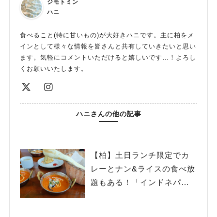
ジモトミン
ハニ
食べること(特に甘いもの)が大好きハニです。主に柏をメ
インとして様々な情報を皆さんと共有していきたいと思い
ます。気軽にコメントいただけると嬉しいです…！よろし
くお願いいたします。
ハニさんの他の記事
【柏】土日ランチ限定でカ
レーとナン&ライスの食べ放
題もある！「インドネパー
ルレストラン lotus 花野井
店」│カレー⑧