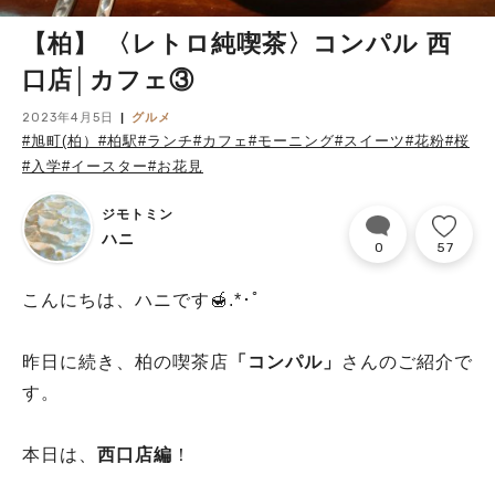
【柏】 〈レトロ純喫茶〉コンパル 西
口店│カフェ③
2023年4月5日
グルメ
#旭町(柏）
#柏駅
#ランチ
#カフェ
#モーニング
#スイーツ
#花粉
#桜
#入学
#イースター
#お花見
ジモトミン
ハニ
0
57
こんにちは、ハニです🍯.*･ﾟ
昨日に続き、柏の喫茶店
「コンパル」
さんのご紹介で
す。
本日は、
西口店編
！