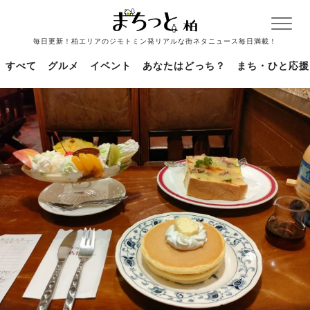
毎日更新！柏エリアのジモトミン発リアルな街ネタニュース毎日満載！
すべて
グルメ
イベント
あなたはどっち？
まち・ひと応援