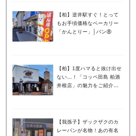
【柏】逆井駅すぐ！とって
もお手頃価格なベーカリー
「かんとりー」│パン⑧
【柏】1度ハマると抜け出せ
ない…！「コッペ田島 柏酒
井根店」の魅力をご紹介し
ます│パン⑦
【我孫子】ザックザクのカ
レーパンが名物！あの有名