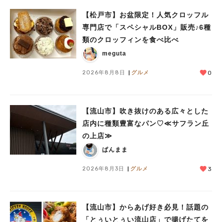
【松戸市】お盆限定！人気クロッフル
専門店で「スペシャルBOX」販売♪6種
類のクロッフィンを食べ比べ
meguta
2026年8月8日
グルメ
0
【流山市】吹き抜けのある広々とした
店内に種類豊富なパン♡≪サフラン丘
の上店≫
ぱんまま
2026年8月3日
グルメ
3
【流山市】からあげ好き必見！話題の
「とぅいとぅい流山店」で揚げたてを