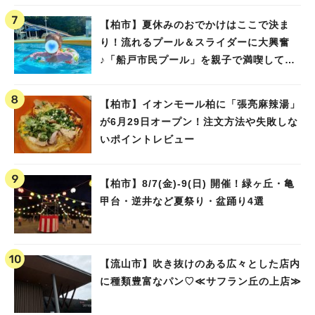
【柏市】夏休みのおでかけはここで決ま
り！流れるプール＆スライダーに大興奮
♪「船戸市民プール」を親子で満喫してき
ました！
【柏市】イオンモール柏に「張亮麻辣湯」
が6月29日オープン！注文方法や失敗しな
いポイントレビュー
【柏市】8/7(金)‐9(日) 開催！緑ヶ丘・亀
甲台・逆井など夏祭り・盆踊り4選
【流山市】吹き抜けのある広々とした店内
に種類豊富なパン♡≪サフラン丘の上店≫