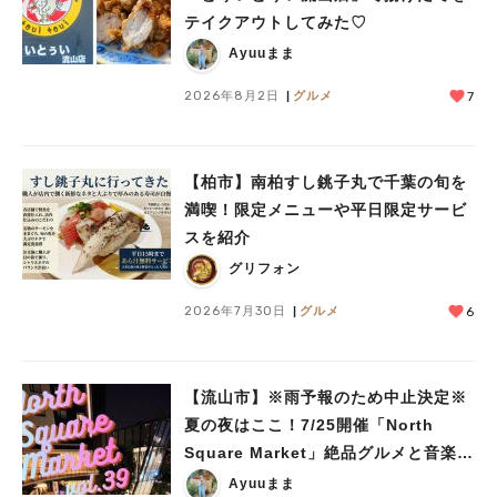
テイクアウトしてみた♡
Ayuuまま
2026年8月2日
グルメ
7
【柏市】南柏すし銚子丸で千葉の旬を
満喫！限定メニューや平日限定サービ
スを紹介
グリフォン
2026年7月30日
グルメ
6
【流山市】※雨予報のため中止決定※
夏の夜はここ！7/25開催「North
Square Market」絶品グルメと音楽ラ
イブを楽しもう♪
Ayuuまま