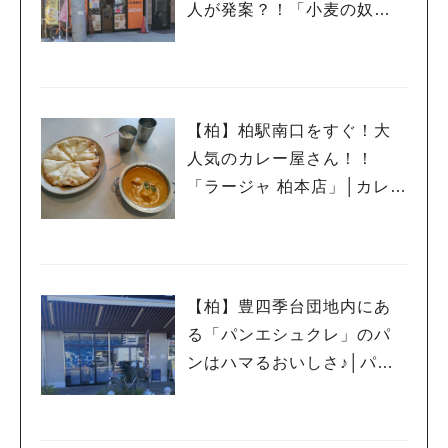
人が発案？！「小麦の奴隷
我孫子店」│パン⑥
【柏】柏駅南口をすぐ！大
人気のカレー屋さん！！
「ラージャ 柏本店」│カレー
⑦
人気のキーワード
【柏】豊四季台団地内にあ
#ラーメン
#ショッピング
#カフェ
#スイーツ
#パン
#カレー
#柏駅
る「パンエシュクレ」のパ
#イベント
#公園
#教えたい／教えて投稿記事
ンはハマるおいしさ♪│パン
#教えたい/こんなの見つけた
⑤