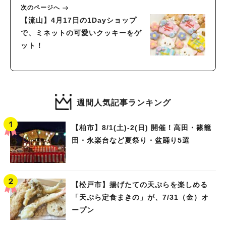
次のページへ
【流山】4月17日の1Dayショップ
で、ミネットの可愛いクッキーをゲ
ット！
週間人気記事ランキング
【柏市】8/1(土)‐2(日) 開催！高田・篠籠
田・永楽台など夏祭り・盆踊り5選
【松戸市】揚げたての天ぷらを楽しめる
「天ぷら定食まきの」が、7/31（金）オ
ープン