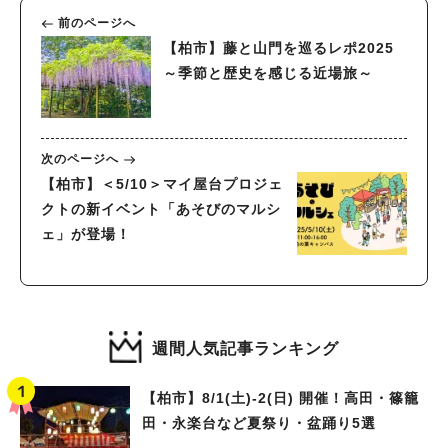
前のページへ
【柏市】藤と山門を巡るレポ2025
～季節と歴史を感じる近場旅～
次のページへ
【柏市】＜5/10＞マイ屋台プロジェ
クトの新イベント「あそびのマルシ
ェ」が登場！
週間人気記事ランキング
【柏市】8/1(土)‐2(日) 開催！高田・篠籠
田・永楽台など夏祭り・盆踊り5選