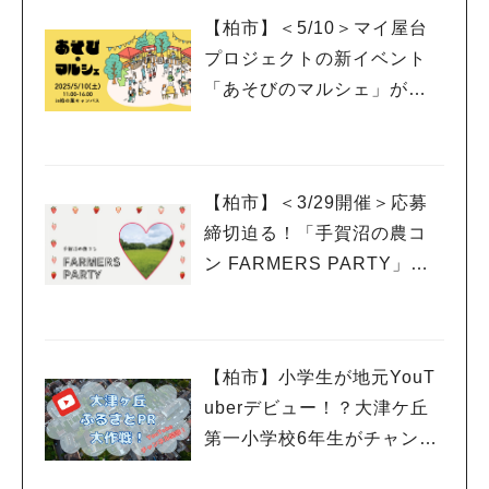
【柏市】＜5/10＞マイ屋台
プロジェクトの新イベント
「あそびのマルシェ」が登
場！
【柏市】＜3/29開催＞応募
締切迫る！「手賀沼の農コ
ン FARMERS PARTY」に
参加希望の女性を募集中
【柏市】小学生が地元YouT
uberデビュー！？大津ケ丘
第一小学校6年生がチャンネ
ルを開設