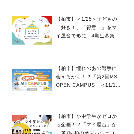
【柏市】＜1/25＞子どもの
「好き！」「得意！」をマ
イ屋台で形に。4期生募集の
ワークショップ＆説明会開
催！
【柏市】憧れのあの選手に
会えるかも！？「第2回MS
人気のキーワード
OPEN CAMPUS」＜11/17
#ラーメン
#ショッピング
#カフェ
#スイーツ
#パン
#カレー
#柏駅
(日)＞開催！
#イベント
#公園
#教えたい／教えて投稿記事
#教えたい/こんなの見つけた
【柏市】小中学生がゼロか
ら企画！？「マイ屋台」が
「第7回柏の葉マルシェコロ