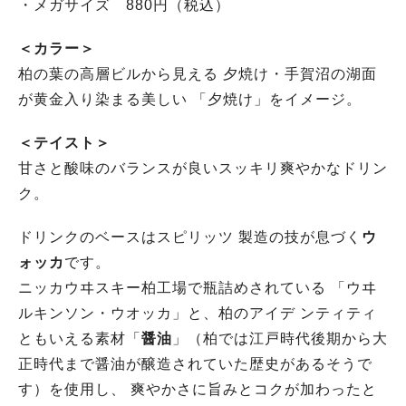
・メガサイズ 880円（税込）
＜カラー＞
柏の葉の高層ビルから見える 夕焼け・手賀沼の湖面
が黄金入り染まる美しい 「夕焼け」をイメージ。
＜テイスト＞
甘さと酸味のバランスが良いスッキリ爽やかなドリン
ク。
ドリンクのベースはスピリッツ 製造の技が息づく
ウ
ォッカ
です。
ニッカウヰスキー柏工場で瓶詰めされている 「ウヰ
ルキンソン・ウオッカ」と、柏のアイデ ンティティ
ともいえる素材「
醤油
」（柏では江戸時代後期から大
正時代まで醤油が醸造されていた歴史があるそうで
す）を使用し、 爽やかさに旨みとコクが加わったと