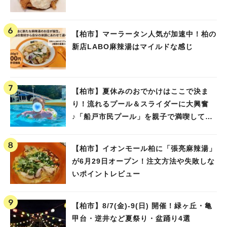
【柏市】マーラータン人気が加速中！柏の
新店LABO麻辣湯はマイルドな感じ
【柏市】夏休みのおでかけはここで決ま
り！流れるプール＆スライダーに大興奮
♪「船戸市民プール」を親子で満喫してき
ました！
【柏市】イオンモール柏に「張亮麻辣湯」
が6月29日オープン！注文方法や失敗しな
いポイントレビュー
【柏市】8/7(金)‐9(日) 開催！緑ヶ丘・亀
甲台・逆井など夏祭り・盆踊り4選