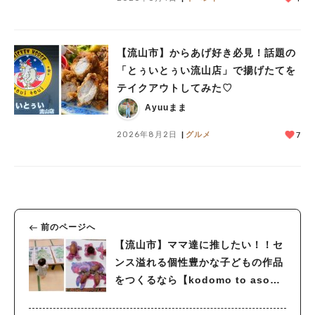
【流山市】からあげ好き必見！話題の
「とぅいとぅい流山店」で揚げたてを
テイクアウトしてみた♡
Ayuuまま
2026年8月2日
グルメ
7
前のページへ
【流山市】ママ達に推したい！！セ
ンス溢れる個性豊かな子どもの作品
をつくるなら【kodomo to asobi
to】ワークショップ！参加レポート
♩