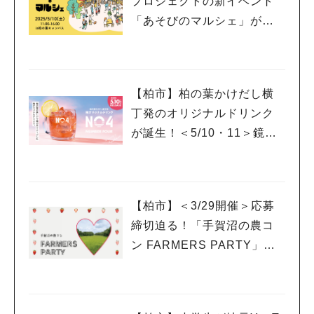
プロジェクトの新イベント
「あそびのマルシェ」が登
場！
【柏市】柏の葉かけだし横
丁発のオリジナルドリンク
が誕生！＜5/10・11＞鏡開
きイベントも開催！
【柏市】＜3/29開催＞応募
締切迫る！「手賀沼の農コ
ン FARMERS PARTY」に
参加希望の女性を募集中