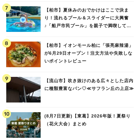
【柏市】夏休みのおでかけはここで決ま
り！流れるプール＆スライダーに大興奮
♪「船戸市民プール」を親子で満喫してき
ました！
【柏市】イオンモール柏に「張亮麻辣湯」
が6月29日オープン！注文方法や失敗しな
いポイントレビュー
【流山市】吹き抜けのある広々とした店内
に種類豊富なパン♡≪サフラン丘の上店≫
(8月7日更新)【東葛】2026年版！夏祭り
（花火大会）まとめ