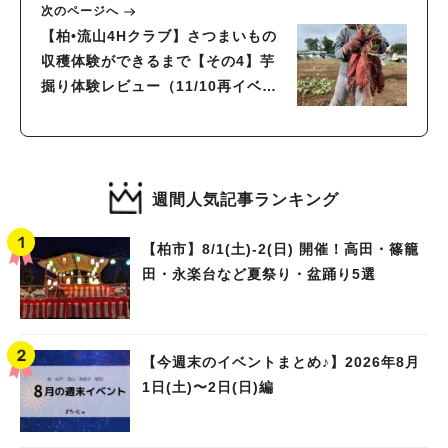
次のページへ
【柏•流山4Hクラブ】さつまいもの
収穫体験ができるまで【その4】芋
掘り体験レビュー（11/10再イベン
トも！？）
週間人気記事ランキング
【柏市】8/1(土)‐2(日) 開催！高田・篠籠
田・永楽台など夏祭り・盆踊り5選
【今週末のイベントまとめ♪】2026年8月
1日(土)〜2日(日)編