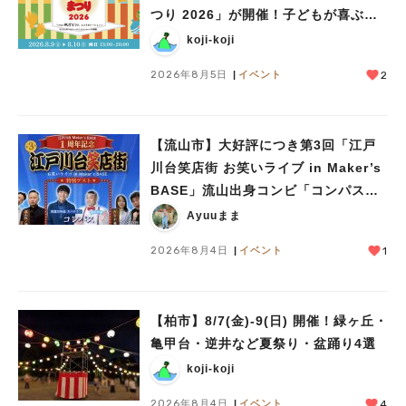
つり 2026」が開催！子どもが喜ぶワ
ークショップや限定ヒーローショーも
koji-koji
2026年8月5日
イベント
2
【流山市】大好評につき第3回「江戸
川台笑店街 お笑いライブ in Maker’s
BASE」流山出身コンビ「コンパス」
も登場！8/23（日）
Ayuuまま
2026年8月4日
イベント
1
【柏市】8/7(金)‐9(日) 開催！緑ヶ丘・
亀甲台・逆井など夏祭り・盆踊り4選
koji-koji
2026年8月4日
イベント
4