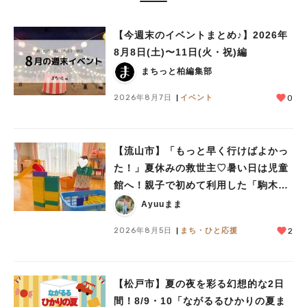
#教えたい/こんなの見つけた
【今週末のイベントまとめ♪】2026年
8月8日(土)〜11日(火・祝)編
まちっと柏編集部
2026年8月7日
イベント
0
【流山市】「もっと早く行けばよかっ
た！」夏休みの救世主♡暑い日は児童
館へ！親子で初めて利用した「駒木台
児童館」レポート
Ayuuまま
2026年8月5日
まち・ひと応援
2
【松戸市】夏の夜を彩る幻想的な2日
間！8/9・10「ながるるひかりの夏ま