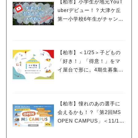
【柏市】小学生が地元YouT
uberデビュー！？大津ケ丘
第一小学校6年生がチャンネ
ルを開設
【柏市】＜1/25＞子どもの
「好き！」「得意！」をマ
イ屋台で形に。4期生募集の
ワークショップ＆説明会開
催！
【柏市】憧れのあの選手に
会えるかも！？「第2回MS
OPEN CAMPUS」＜11/17
(日)＞開催！