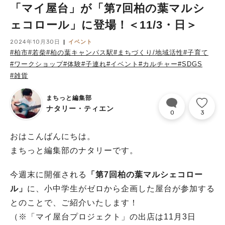
「マイ屋台」が「第7回柏の葉マルシ
ェコロール」に登場！＜11/3・日＞
2024年10月30日
イベント
#柏市
#若柴
#柏の葉キャンパス駅
#まちづくり/地域活性
#子育て
#ワークショップ
#体験
#子連れ
#イベント
#カルチャー
#SDGS
#雑貨
まちっと編集部
ナタリー・ティエン
0
3
おはこんばんにちは。
まちっと編集部のナタリーです。
今週末に開催される
「第7回柏の葉マルシェコロー
ル」
に、小中学生がゼロから企画した屋台が参加する
とのことで、ご紹介いたします！
（※「マイ屋台プロジェクト」の出店は11月3日