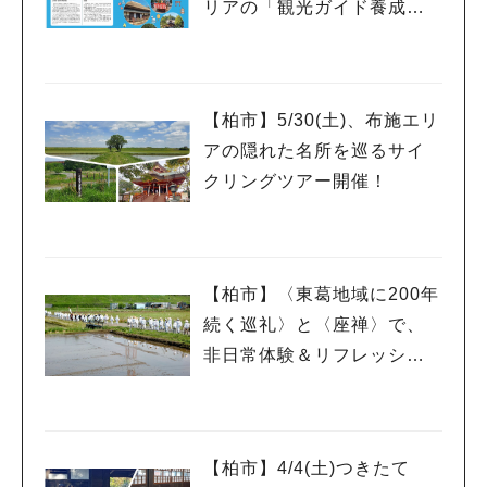
リアの「観光ガイド養成講
座」受講生募集！
【柏市】5/30(土)、布施エリ
アの隠れた名所を巡るサイ
クリングツアー開催！
人気のキーワード
#ラーメン
#ショッピング
#カフェ
#スイーツ
#パン
#カレー
#柏駅
#イベント
#公園
#教えたい／教えて投稿記事
【柏市】〈東葛地域に200年
#教えたい/こんなの見つけた
続く巡礼〉と〈座禅〉で、
非日常体験＆リフレッシ
ュ！
【柏市】4/4(土)つきたて