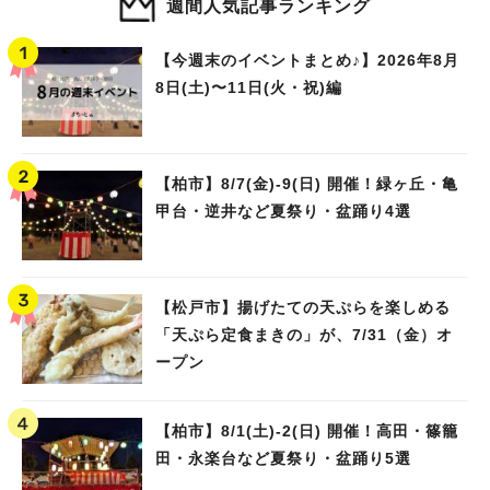
週間人気記事ランキング
【今週末のイベントまとめ♪】2026年8月
8日(土)〜11日(火・祝)編
【柏市】8/7(金)‐9(日) 開催！緑ヶ丘・亀
甲台・逆井など夏祭り・盆踊り4選
【松戸市】揚げたての天ぷらを楽しめる
「天ぷら定食まきの」が、7/31（金）オ
ープン
【柏市】8/1(土)‐2(日) 開催！高田・篠籠
田・永楽台など夏祭り・盆踊り5選