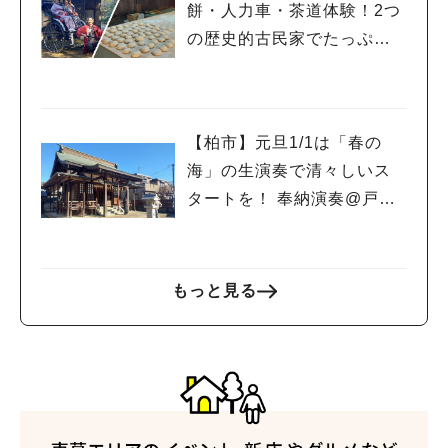
餅・人力車・茶道体験！2つ
の歴史的古民家でたっぷり
和体験を！
【柏市】元旦1/1は「春の
海」の生演奏で清々しいス
タートを！ 奉納演奏@戸張
香取神社
もっと見る