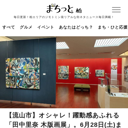
毎日更新！柏エリアのジモトミン発リアルな街ネタニュース毎日満載！
すべて
グルメ
イベント
あなたはどっち？
まち・ひと応援
【流山市】オシャレ！躍動感あふれる
「田中里奈 木版画展」。6月28日(土)ま