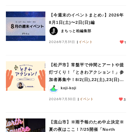
【今週末のイベントまとめ♪】2026年
8月1日(土)〜2日(日)編
まちっと柏編集部
2026年7月31日
イベント
1
【松戸市】常盤平で仲間とアートや提
灯づくり！「ときわアクション！」参
加者募集中！8/2(日),22(土),23(日)開
催！
koji-koji
2026年7月30日
イベント
3
【流山市】※雨予報のため中止決定※
夏の夜はここ！7/25開催「North