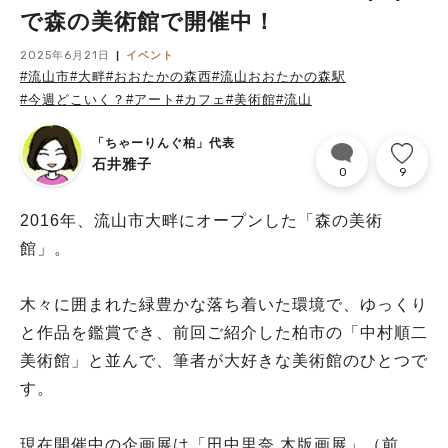
で森の美術館で開催中！
2025年6月21日
イベント
#流山市
#大畔
#おおたかの森西
#流山おおたかの森駅
#今週どこいく？
#アート
#カフェ
#美術館
#流山
「ちゃーりんぐ柏」代表
石井雅子
0
9
2016年、流山市大畔にオープンした「森の美術
館」。
木々に囲まれた緑豊かな落ち着いた環境で、ゆっくり
と作品を鑑賞でき、前回ご紹介した柏市の「中村順二
美術館」と並んで、筆者が大好きな美術館のひとつで
す。
現在開催中の企画展は「田中里奈 木版画展」（前