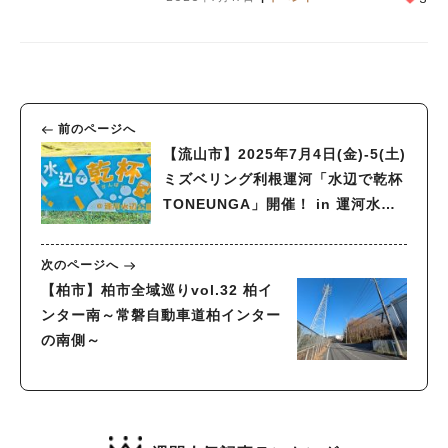
前のページへ
【流山市】2025年7月4日(金)-5(土)
ミズベリング利根運河「水辺で乾杯
TONEUNGA」開催！ in 運河水辺
公園
次のページへ
【柏市】柏市全域巡りvol.32 柏イ
ンター南～常磐自動車道柏インター
の南側～