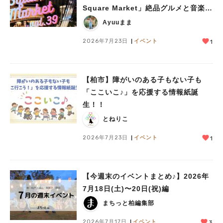
Square Market」絶品グルメと音楽ラ
イブを楽しもう♪
Ayuuまま
2026年7月23日
イベント
1
【柏市】障がいのある子もない子も
「ここいこ♪」を応援する情報紙誕
生！！
とねりこ
2026年7月23日
イベント
1
【今週末のイベントまとめ♪】2026年
7月18日(土)〜20日(祝)編
まちっと柏編集部
2026年7月17日
イベント
3