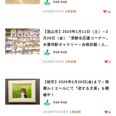
koji-koji
2025年1月7日
美術館
12
【流山市】2025年1月11日（土）～2
月28日（金）「受験生応援コーナー」
＠運河駅ギャラリー～合格祈願！人事
を尽くして天命を待つ！～
koji-koji
2025年1月2日
美術館
9
【柏市】2025年2月28日(金)まで～画
廊ルミエールにて『恋する犬展』を開
催中！
koji-koji
2024年12月24日
美術館
8