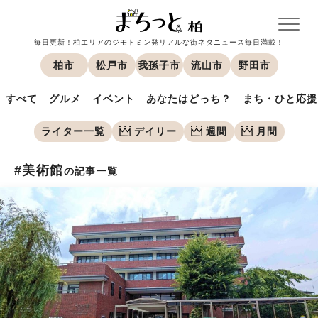
毎日更新！柏エリアのジモトミン発リアルな街ネタニュース毎日満載！
柏市
松戸市
我孫子市
流山市
野田市
すべて
グルメ
イベント
あなたはどっち？
まち・ひと応援
ライター一覧
デイリー
週間
月間
#美術館
の記事一覧