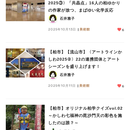
2025③〉「共晶点」16人の柏ゆかり
の作家が放つ、まばゆい化学反応
石井雅子
2025年10月13日
美術館
6
【柏市】【流山市】〈アートラインか
しわ2025②〉22の連携団体とアート
シーズンを盛り上げます！
石井雅子
2025年10月11日
美術館
6
【柏市】オリジナル柏学クイズvol.02
～かしわ七福神の毘沙門天の彩色を施
したのは誰？～