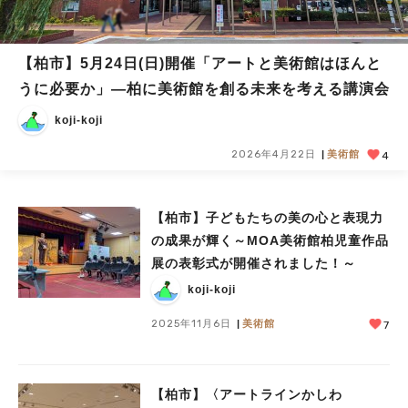
【柏市】5月24日(日)開催「アートと美術館はほんと
うに必要か」—柏に美術館を創る未来を考える講演会
koji-koji
2026年4月22日
美術館
4
【柏市】子どもたちの美の心と表現力
の成果が輝く～MOA美術館柏児童作品
展の表彰式が開催されました！～
koji-koji
2025年11月6日
美術館
7
【柏市】〈アートラインかしわ