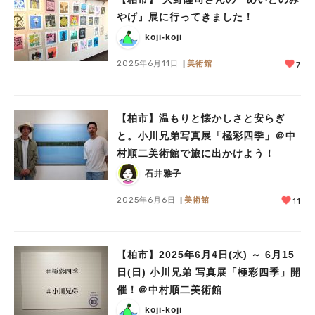
やげ』展に行ってきました！
koji-koji
2025年6月11日
美術館
7
【柏市】温もりと懐かしさと安らぎ
と。小川兄弟写真展「極彩四季」＠中
村順二美術館で旅に出かけよう！
石井雅子
2025年6月6日
美術館
11
【柏市】2025年6月4日(水) ～ 6月15
日(日) 小川兄弟 写真展「極彩四季」開
催！＠中村順二美術館
koji-koji