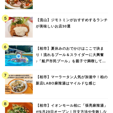
【流山】ジモトミンがおすすめするランチ
が美味しいお店30選
【柏市】夏休みのおでかけはここで決ま
り！流れるプール＆スライダーに大興奮
♪「船戸市民プール」を親子で満喫してき
ました！
【柏市】マーラータン人気が加速中！柏の
新店LABO麻辣湯はマイルドな感じ
【柏市】イオンモール柏に「張亮麻辣湯」
が6月29日オープン！注文方法や失敗しな