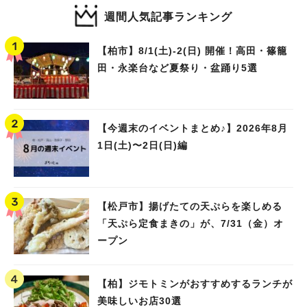
週間人気記事ランキング
【柏市】8/1(土)‐2(日) 開催！高田・篠籠
田・永楽台など夏祭り・盆踊り5選
【今週末のイベントまとめ♪】2026年8月
1日(土)〜2日(日)編
【松戸市】揚げたての天ぷらを楽しめる
「天ぷら定食まきの」が、7/31（金）オ
ープン
【柏】ジモトミンがおすすめするランチが
美味しいお店30選