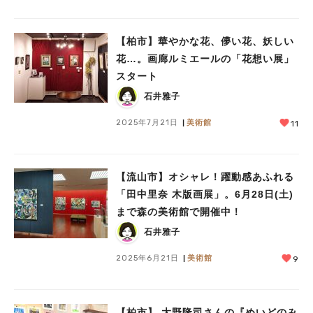
【柏市】華やかな花、儚い花、妖しい
花…。画廊ルミエールの「花想い展」
スタート
石井雅子
2025年7月21日
美術館
11
【流山市】オシャレ！躍動感あふれる
「田中里奈 木版画展」。6月28日(土)
まで森の美術館で開催中！
石井雅子
2025年6月21日
美術館
9
【柏市】 大野隆司さんの『めいどのみ