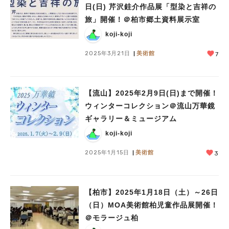
日(日) 芹沢銈介作品展「型染と吉祥の
旅」開催！＠柏市郷土資料展示室
koji-koji
2025年3月21日
美術館
7
【流山】2025年2月9日(日)まで開催！
ウィンターコレクション＠流山万華鏡
ギャラリー＆ミュージアム
koji-koji
2025年1月15日
美術館
3
【柏市】2025年1月18日（土）～26日
（日）MOA美術館柏児童作品展開催！
＠モラージュ柏