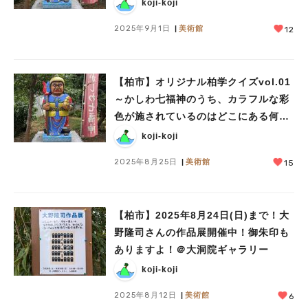
koji-koji
2025年9月1日
美術館
12
【柏市】オリジナル柏学クイズvol.01
～かしわ七福神のうち、カラフルな彩
色が施されているのはどこにある何の
像？～
koji-koji
2025年8月25日
美術館
15
【柏市】2025年8月24日(日)まで！大
野隆司さんの作品展開催中！御朱印も
ありますよ！＠大洞院ギャラリー
koji-koji
2025年8月12日
美術館
6