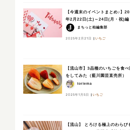
【今週末のイベントまとめ♪】20
年2月22日(土)～24日(月・祝)編
まちっと柏編集部
2025年2月21日
いちご
【流山市】3品種のいちごを食べ
をしてみた（藍川園芸直売所）
toriema
2025年1月5日
いちご
【流山】 とろける極上のわらび