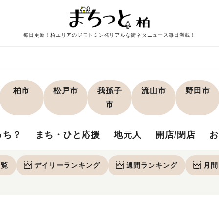
毎日更新！柏エリアのジモトミン発リアルな街ネタニュース毎日満載！
柏市
松戸市
我孫子
流山市
野田市
市
っち？
まち・ひと応援
地元人
開店/閉店
お
一覧
デイリー
ランキング
週間
ランキング
月間