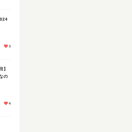
24
3
田】
なの
4