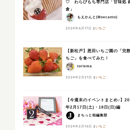
♡ わらびもち専門店「甘味処 
倉」
もえかんと(Moecanto)
2024年6月17日
いちご
【新松戸】恩田いちご園の「完
ちご」を食べてみた！
toriema
2024年2月21日
いちご
【今週末のイベントまとめ♪】20
年2月17日(土)・18日(日)編
まちっと柏編集部
2024年2月16日
いちご