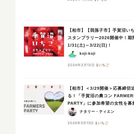
【柏市】【我孫子市】手賀沼い
スタンプラリー2026開催中！期
1/31(土)～3/22(日)！
koji-koji
2026年2月12日
いちご
【柏市】＜3/29開催＞応募締切
る！「手賀沼の農コン FARMER
PARTY」に参加希望の女性を募
ナタリー・ティエン
2025年3月13日
いちご