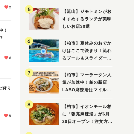
2
【流山】ジモトミンがお
すすめするランチが美味
しいお店30選
中！
？
【柏市】夏休みのおでか
けはここで決まり！流れ
6
るプール＆スライダーに
大興奮♪「船戸市民プー
ル」を親子で満喫してき
【柏市】マーラータン人
ました！
気が加速中！柏の新店
ご狩り
LABO麻辣湯はマイルド
な感じ
【柏市】イオンモール柏
に「張亮麻辣湯」が6月
8
29日オープン！注文方法
や失敗しないポイントレ