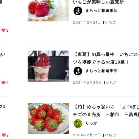
鎌
いちごが美味しい直売所
まちっと柏編集部
2024年2月21日
いちご
5
熟い
【東葛】旬真っ最中！いちごス
ツを堪能できるお店10選！
まちっと柏編集部
2024年2月20日
いちご
5
24
【柏】めちゃ旨い♡ ”よつぼし
チゴの直売所 ～柏市 三昌農
りっか
2024年2月12日
いちご
2