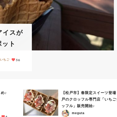
アイスが
ポット
いちご
36
め♪
【松戸市】春限定スイーツ登場
戸のクロッフル専門店「いちご
ッフル」販売開始♪
meguta
6