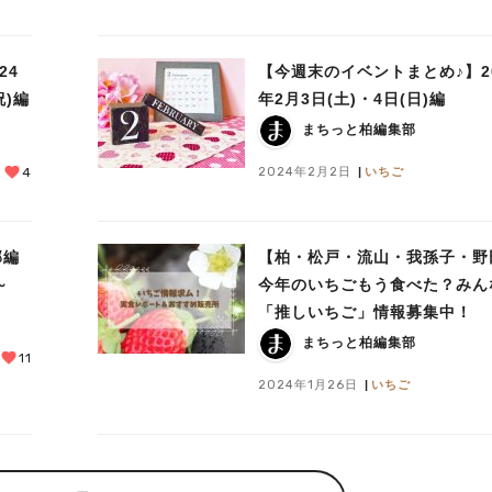
24
【今週末のイベントまとめ♪】20
祝)編
年2月3日(土)・4日(日)編
まちっと柏編集部
2024年2月2日
いちご
4
部編
【柏・松戸・流山・我孫子・野
～
今年のいちごもう食べた？みん
「推しいちご」情報募集中！
まちっと柏編集部
11
2024年1月26日
いちご