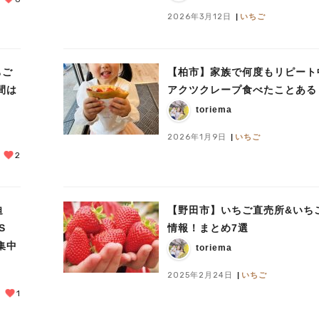
2026年3月12日
いちご
ちご
【柏市】家族で何度もリピート
間は
アクツクレープ食べたことある
toriema
2026年1月9日
いちご
2
迫
【野田市】いちご直売所&いち
S
情報！まとめ7選
集中
toriema
2025年2月24日
いちご
1