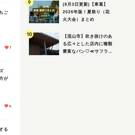
ビュー
(8月3日更新)【東葛】
2026年版！夏祭り（花
ちご
火大会）まとめ
～
【流山市】吹き抜けのあ
る広々とした店内に種類
7
豊富なパン♡≪サフラン
丘の上店≫
ズ
方が
6
する