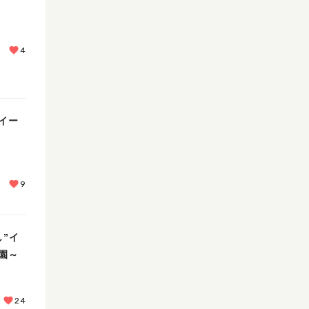
4
イー
9
”イ
園～
24