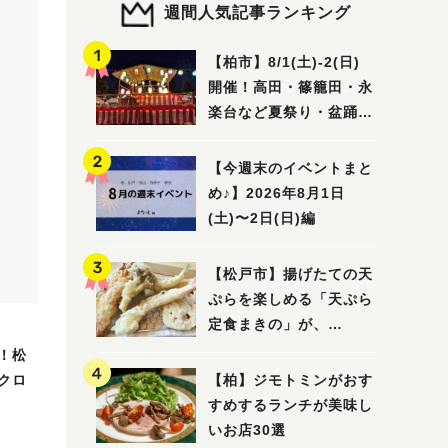
週間人気記事ランキング
【柏市】8/1(土)‐2(日)
開催！高田・篠籠田・永
楽台など夏祭り・盆踊り
5選
【今週末のイベントまと
め♪】2026年8月1日
(土)〜2日(日)編
【松戸市】揚げたての天
ぷらを楽しめる「天ぷら
定食まきの」が、
7/31（金）オープン
！松
クロ
【柏】ジモトミンがおす
すめするランチが美味し
いお店30選