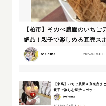
【柏市】そのべ農園のいちご
絶品！親子で楽しめる直売ス
toriema
2026年5月4日
【東葛】いちご農園＆直売所まと
親子で楽しむ苺活スポット
toriema
2026年4月6日
いちご