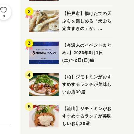
5選
【松戸市】揚げたての天
8
ぷらを楽しめる「天ぷら
定食まきの」が、
7/31（金）オープン
【今週末のイベントまと
め♪】2026年8月1日
(土)〜2日(日)編
【柏】ジモトミンがおす
すめするランチが美味し
いお店30選
【流山】ジモトミンがお
すすめするランチが美味
しいお店30選