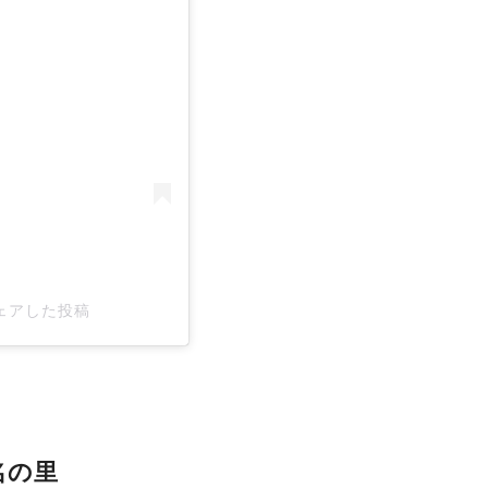
る
)がシェアした投稿
名の里