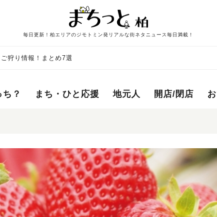
毎日更新！柏エリアのジモトミン発リアルな街ネタニュース毎日満載！
ちご狩り情報！まとめ7選
っち？
まち・ひと応援
地元人
開店/閉店
お