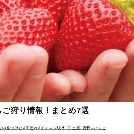
ちご狩り情報！まとめ7選
なの見つけた
#子連れ
#インスタ映え
#手土産
#野田
#いちご