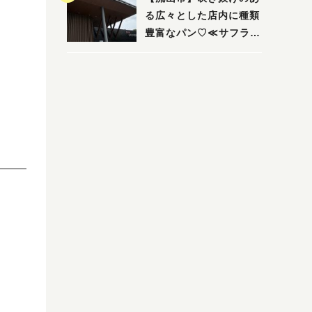
る広々とした店内に種類
豊富なパン♡≪サフラン
丘の上店≫