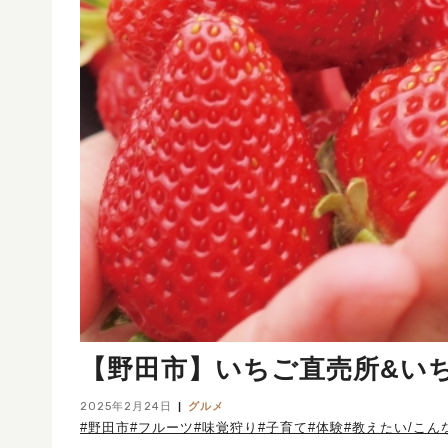
【野田市】いちご直売所&い
2025年2月24日
グルメ
#野田市
#フルーツ
#味覚狩り
#子育て
#体験
#教えたい/こん