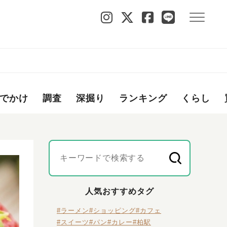
でかけ
調査
深掘り
ランキング
くらし
人気おすすめタグ
#ラーメン
#ショッピング
#カフェ
#スイーツ
#パン
#カレー
#柏駅