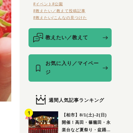
#イベント
#公園
#教えたい／教えて投稿記事
#教えたい/こんなの見つけた
教えたい／教えて
お気に入り／マイペー
ジ
週間人気記事ランキング
【柏市】8/1(土)‐2(日)
開催！高田・篠籠田・永
楽台など夏祭り・盆踊り