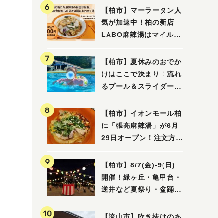
【柏市】マーラータン人
気が加速中！柏の新店
LABO麻辣湯はマイルド
な感じ
【柏市】夏休みのおでか
けはここで決まり！流れ
るプール＆スライダーに
大興奮♪「船戸市民プー
ル」を親子で満喫してき
【柏市】イオンモール柏
ました！
に「張亮麻辣湯」が6月
29日オープン！注文方法
や失敗しないポイントレ
ビュー
【柏市】8/7(金)‐9(日)
開催！緑ヶ丘・亀甲台・
逆井など夏祭り・盆踊り
4選
【流山市】吹き抜けのあ