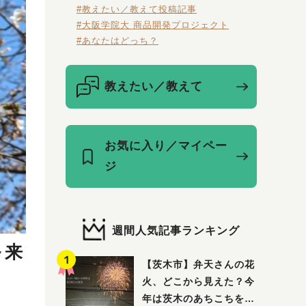
#教えたい／教えて投稿記事
#大阪学院大 商品開発プロジェクト
#あなたはどっち？
教えたい／教えて
お気に入り／マイペー
ジ
週間人気記事ランキング
～来
【茨木市】弁天さんの花
火、どこから見えた？今
年は茨木のあちこちを巡