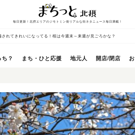
毎日更新！北摂エリアのジモトミン発リアルな街ネタニュース毎日満載！
備されてきれいになってる！桜は今週末～来週が見ごろかな？
っち？
まち・ひと応援
地元人
開店/閉店
お