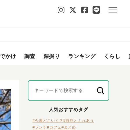
でかけ
調査
深掘り
ランキング
くらし
人気おすすめタグ
#今週どこいく？
#自然とふれあう
#ランチ
#カフェ
#まとめ