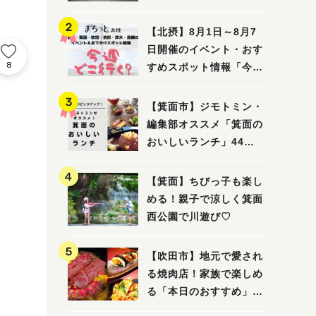
ってみました！
【北摂】8月1日～8月7
日開催のイベント・おす
8
すめスポット情報「今週
どこいく？」（豊中・箕
面・吹田・池田・茨木・
【箕面市】ジモトミン・
高槻）
編集部オススメ「箕面の
おいしいランチ」44
選 〜おしゃれな人気店
から穴場まで！〜
【箕面】ちびっ子も楽し
める！親子で涼しく箕面
西公園で川遊び♡
【吹田市】地元で愛され
る焼肉店！家族で楽しめ
る「本日のおすすめ」で
大満足の焼肉時間