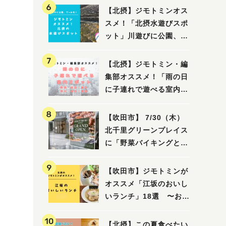
【北摂】ジモトミンオス
スメ！「北摂水遊びスポ
ット」川遊びに公園、プ
ールも！（豊中・箕面・
吹田・茨木・高槻）
【北摂】ジモトミン・編
集部オススメ！「雨の日
に子連れで遊べる室内ス
ポット」まとめ（高槻・
箕面・吹田・豊中・茨
【吹田市】 7/30（木）
木・池田）
北千里グリーンプレイス
に「野菜バイキングと飲
茶 Lei can ting 北千
里店」がオープン予定！
【吹田市】ジモトミンが
オススメ「江坂のおいし
いランチ」18選 〜おし
ゃれな人気店から、おひ
とりさまでも楽しめるお
【北摂】この夏食べたい