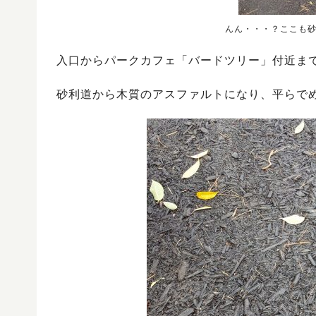
んん・・・？ここも
入口からパークカフェ「バードツリー」付近ま
砂利道から木質のアスファルトになり、平らで