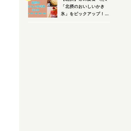
店まで〜
「北摂のおいしいかき
氷」をピックアップ！
（茨木・豊中・吹田・箕
面・池田）