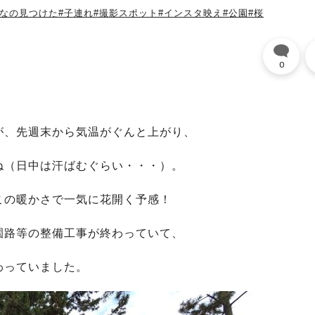
んなの見つけた
#子連れ
#撮影スポット
#インスタ映え
#公園
#桜
0
。
が、先週末から気温がぐんと上がり、
ね（日中は汗ばむぐらい・・・）。
この暖かさで一気に花開く予感！
園路等の整備工事が終わっていて、
わっていました。