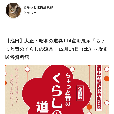
作品が集まりますよ！ 4日間で55店舗が集結！クリスマスや年始
まちっと北摂編集部
に向けた作品も “ラウレア”はハワイ語で“しあわせ”という意味
さっちー
で、 大阪・中津や箕面などで開催されている「ラウレアマルシ
ェ」。 今回は4日間にわたって、心のこもったハンドメイド作品
がサルンポヮク内に55店舗も集結します！ アクセサリーや革・
布小物、インテリア雑貨など、バラエティー豊かなアイテムが勢
ぞろい。 今回はイタリアのフレンツェから参加されるクリエイ
【池田】大正・昭和の道具114点を展示「ちょ
ターさんや、 クリスマス・年末年始の準備にぴったりのアイテ
っと昔のくらしの道具」12月14日（土）～歴史
ムも登場するみたい！ ボールペン作りやアロマワークショッ
民俗資料館
プ、 占いやリラクゼーションもあったりと楽しみ方もいろい
ろ。 スパイスカレーや酵素玄米おにぎり、焼き菓子や挽きたて
コーヒーなど ひと休憩しながらマルシェを楽しめるのも嬉しい
ですね！ 2店舗購入で素敵なプレゼントもあるみたいですよ！
（数に限りあり） 「ホリデーシーズンを前に、ハンドメイドク
リエイターを中心に4日間で55店舗が集まりました。 素晴らしい
クリエイターの作品をお手にとっていただき、また飲食ではテイ
クアウト出来る商品も揃っております。 可愛い、癒し、ワーク
ショップ、美味しいなどがギュッと詰まったマルシェへ、 箕面
観光の際にも是非お立ち寄りくださいませ」（イベント主催者よ