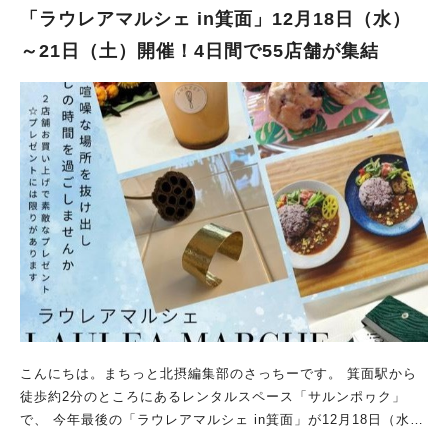
教育学科presents★ 【第5回こどもフェスタ2024】 ■時間：
「ラウレアマルシェ in箕面」12月18日（水）
[第1部]13:00～14:00（整理券配布12:45～学生会館1階）／[第2
～21日（土）開催！4日間で55店舗が集結
部]14:30～15:30（整理券配布14:15～学生会館1階） ※入場には
整理券が必要です ※第1部・第2部とも先着親子50組様対象（1組
につきお子様2名まで） ■入場：無料 ■場所：梅花女子大学 茨木
エレガンスキャンパス 学生会館3階
こんにちは。まちっと北摂編集部のさっちーです。 箕面駅から
徒歩約2分のところにあるレンタルスペース「サルンポヮク」
で、 今年最後の「ラウレアマルシェ in箕面」が12月18日（水）
～21日（土）に開催されます。 ホリデーシーズンを前に素敵な