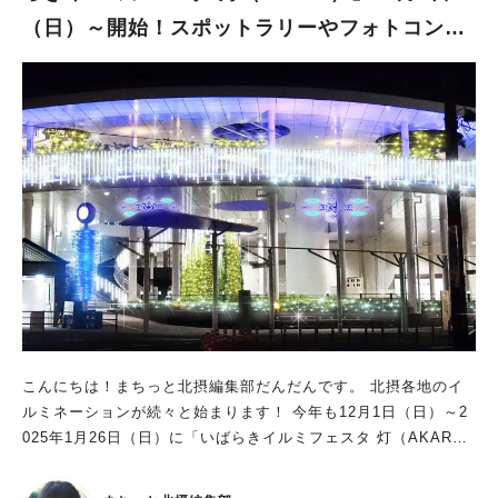
介。 期間中は入館者全員に「オリジナルグリーティングカー
（日）～開始！スポットラリーやフォトコンテ
ド」のプレゼントも！ 2階のカフェ「EAT EAT EAT」では、 期
間限定のホリデースイーツ「スペシャル・ウィンターカヌレ」が
ストも
登場。 ミュージアムショップでは、もこもこ手触りが心地いい
「サガラ刺繍ポーチ」、 最大12人まで遊べるコマ付きの「ニフ
レルボードゲーム」など この季節にぴったりのグッズも販売さ
れるみたい。 屋外やエントランスなどにもハッピーホリデーの
楽しいロゴ装飾や 植物のディスプレイが華やかに施され、ホリ
デー気分を満喫！ 大人気絵本作家の「tupera tupera(ツペラツペ
人気のキーワード
ラ)」とデザインチーム「minna(ミンナ)」とコラボした 「あな
#今週どこいく？
#自然とふれあう
#ランチ
#カフェ
#まとめ
たも愉快な生きものだ！展」も好評開催中です。 冬休みはニフ
#教えたい／教えて投稿記事
#大阪学院大 商品開発プロジェクト
レルで、家族や友人と楽しい思い出を作ってくださいね！ ▼
#あなたはどっち？
「ニフレル」のインスタグラムはこちら
こんにちは！まちっと北摂編集部だんだんです。 北摂各地のイ
ルミネーションが続々と始まります！ 今年も12月1日（日）～2
025年1月26日（日）に「いばらきイルミフェスタ 灯（AKAR
I）」が開催。 JR茨木駅、阪急茨木市駅周辺が、きらびやかな光
に包まれますよ♪ 約60万球以上の灯りが市内各所にちりばめられ