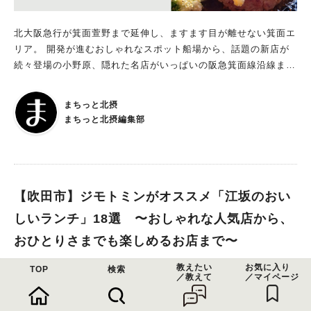
北大阪急行が箕面萱野まで延伸し、ますます目が離せない箕面エ
リア。 開発が進むおしゃれなスポット船場から、話題の新店が
続々登場の小野原、隠れた名店がいっぱいの阪急箕面線沿線まで
北摂地域に住む、関わるジモトミン、まちっと北摂編集部が実際
に食べてオススメする箕面のおいしいランチのお店44選！ 子連
まちっと北摂
れでもOKのお店、大人がゆったりくつろげるお店、駐車場情報
まちっと北摂編集部
など、ジモトミン独自の視点でオススメポイントを紹介します。
※メニュー・料金、営業時間等の内容は取材時のものです。 ※2
026年1月5日更新
【吹田市】ジモトミンがオススメ「江坂のおい
しいランチ」18選 〜おしゃれな人気店から、
おひとりさまでも楽しめるお店まで〜
教えたい
お気に入り
TOP
検索
／教えて
／マイページ