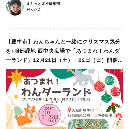
縁日・ワークショップなど楽しいイベントが目白押しです！ 7年
まちっと北摂編集部
ぶりに大阪上陸！太宰府覆面和踊り集団とナイトバブルのコラボ
だんだん
が実現 子ども向けの遊び体験ブースやキッチンカーなどが登場
する「Let’s 遊ビバ」の冬のビッグイベント。 注目はパフォーマ
ンスチーム“Babuuun！”が手掛ける「ナイトバブルショー」。
幻想的な光の泡が夜空に舞う、感動的なパフォーマンスは必見で
す！ 今年は7年ぶりに大阪にやって来る、太宰府覆面和踊り集団
【豊中市】わんちゃんと一緒にクリスマス気分
「まほろば衆」が初登場。 ナイトバブルとのコラボレーション
を♪服部緑地 西中央広場で「あつまれ！わんダ
に加え、21日は30億ベリーの歌い手「HalnE-ハルネ-」、 22日
ーランド」12月21日（土）・22日（日）開催
は和楽器演奏組「和弥」とのトリプルコラボでのスペシャルパフ
ォーマンスが楽しめるんですって！ そのほか、古着のヤマヒサ
（教えたい／教えて）
とコラボした北摂最大級の古着市、 お子さんに人気のふわふわ
パーク、 縁日・ワークショップ・ハンドメイドエリアなど見逃
せないコンテンツが盛りだくさん！ おなかを満たすフードエリ
アも充実のラインナップで、 クリスマスシーズンならではの特
別な一日を、家族や友人と心おきなく満喫できそうです♪ 入場料
は当日チケットが16歳～1,700円、3～15歳は1,000円、 200円
お得になる事前チケットも販売中です（事前販売はこちら）。
入場チケットにはオフィシャル縁日で使える500円チケット付
き。 事前販売の状況により、当日チケットの販売を行わない可