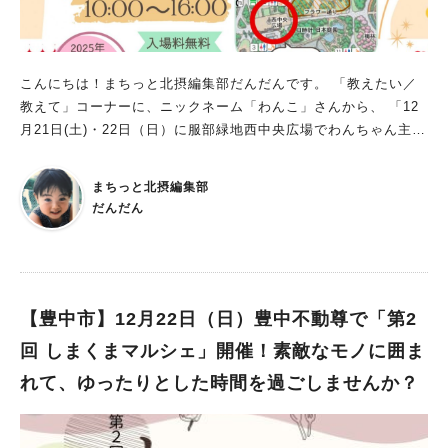
能性もあるそうなので、気になる人はお早めに。 インスタグラ
ムをフォローしている人限定の大抽選会もあるみたいなので、こ
ちらもぜひフォローを！ ▼「Let’s 遊ビバ」のインスタグラムは
こちら この投稿をInstagramで見る Let's遊ビバ！(@lets_as
こんにちは！まちっと北摂編集部だんだんです。 「教えたい／
oviva)がシェアした投稿
教えて」コーナーに、ニックネーム「わんこ」さんから、 「12
月21日(土)・22日（日）に服部緑地西中央広場でわんちゃん主役
のイベント『あつまれ！わんダーランド』が開催されます！」
という投稿をいただきました。ありがとうございます！ クリス
まちっと北摂編集部
マスコーデでおやつゲット！マルシェやゲームを楽しんで わん
だんだん
ちゃん関連グッズのお店が多数集まり、 わんちゃん参加型ゲー
ムなど愛犬と一緒に楽しめる同イベント。 今回は『クリスマス
＆お年玉プレゼント見つけよう！マルシェ』と題して、 服部緑
地 西中央広場にわんちゃんグッズなど物販ブースが約70店舗、
キッチンカーが約13台も大集合するそうです！ わんダーランド
【豊中市】12月22日（日）豊中不動尊で「第2
オリジナルのわんちゃん参加型ゲーム「わんこ縁日」や クリス
回 しまくまマルシェ」開催！素敵なモノに囲ま
マスフォトブースなど、愛犬と一緒に楽しめるコンテンツが盛り
れて、ゆったりとした時間を過ごしませんか？
だくさん！ 今回はクリスマス直前ということで、 来場者にクリ
スマスデザインのわんダーランドドリップパックをプレゼント！
(午前10時～／先着100人) サンタさんと「ゲリラじゃんけん大