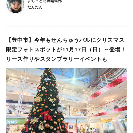
まちっと北摂編集部
る！ 「まち」と「ひと」と「灯り」をテーマに、いばらきの冬
だんだん
の夜空を灯す「いばらきイルミフェスタ 灯（AKARI）」 メイン
会場となるJR茨木駅と阪急茨木市駅の駅前を美しい光できらび
やかに演出。 元茨木川緑地（高橋交差点付近）、商店街、飲食
店などもイルミネーションで飾られ、 今年は約60万球以上の灯
りが茨木の冬を彩ります！ WEBアプリを使ってイルミネーショ
【豊中市】今年もせんちゅうパルにクリスマス
ンスポットを散策する「スポットラリー」や、 イルミネーショ
限定フォトスポットが11月17日（日）～登場！
ンを撮影して応募する「フォトコンテスト」なども実施。 アプ
リース作りやスタンプラリーイベントも
リにログインしたり、イベント参加でポイントを集めると、抽選
で豪華ギフト券のプレゼントも！ イルミネーションと一緒に、
茨木のまち散策も楽しんでくださいね。 ▼いばらきイルミフェ
スタの公式インスタグラムはこちら