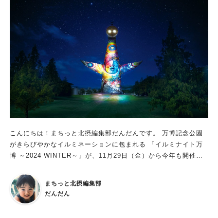
こんにちは！まちっと北摂編集部だんだんです。 万博記念公園
がきらびやかなイルミネーションに包まれる 「イルミナイト万
博 ～2024 WINTER～」が、11月29日（金）から今年も開催さ
れるみたいです！ 6年ぶりに太陽の塔をプロジェクションマッピ
ングで彩る 太陽の塔を中心に、色とりどりの光が冬の万博記念
まちっと北摂編集部
公園を彩る同イベント。 開催期間は11月29日(金)～12月22日
だんだん
(日) の金・土・日、12月28日(土)・29日(日)・30日(月)の計15日
間です。 今年は6年ぶりにプロジェクションマッピングで太陽の