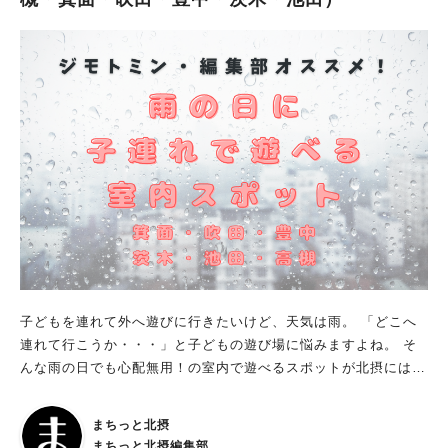
ース・ラム」を食べる野口さんの映像や、 宇宙での滞在中に実
際に使用したフォークやスプーン、箸、 ISSで海外のクルーに好
評だった法被（はっぴ）などなど どれも興味深く、滅多にお目
にかかれるものではない貴重な資料ばかり。 ちなみに、入館料
は無料なので、 気軽に見ることができるのもうれしいですよ
ね。 食と宇宙をつなぐ、興味深い展示の数々。 これは子どもよ
りも、大人がのめりこみそうな予感（笑） 池田方面にお出かけ
の際はもちろん、 同企画展を目当てにおでかけしてくだいね！
子どもを連れて外へ遊びに行きたいけど、天気は雨。 「どこへ
連れて行こうか・・・」と子どもの遊び場に悩みますよね。 そ
んな雨の日でも心配無用！の室内で遊べるスポットが北摂にはた
くさんあります。 今回は、高槻・箕面・吹田・豊中・茨木・池
田エリアのジモトミンと編集部がオススメする 雨の日に子連れ
まちっと北摂
で遊べる室内スポットをご紹介します！ 雨が降っていても、元
まちっと北摂編集部