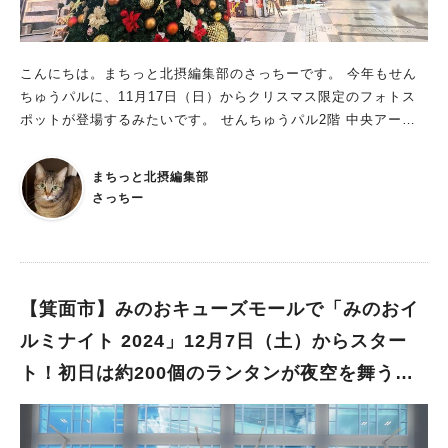
こんにちは。まちっと北摂編集部のさっちーです。 今年もせん
ちゅうパルに、11月17日（日）からクリスマス限定のフォトス
ポットが登場するみたいです。 せんちゅうパル2階 中央アーケ
ード南側に「クリスマスツリー」、 中央アーケード北側に「サ
ンタハウス」がやって来ます！ クリスマスツリー＆サンタハウ
まちっと北摂編集部
スの展示期間は11月17日（日）～12月25日（水）なので、 せん
さっちー
ちゅうパルへお買い物の際はぜひ立ち寄ってみてくださいね。
期間中は「クリスマスリースを作ろう！」（11月30日・12月1日
開催）、 「キラキラビジューのクリスマスツリーを作ろう！」
（12月7日・8日開催／予約優先）、 「サンタクロースと一緒に
写真を撮ろう！」（12月21日開催）、 「クリスマスKidsスタン
【箕面市】みのおキューズモールで「みのおイ
プラリー」（12月22日開催／事前応募制）などクリスマスイベ
ルミナイト 2024」12月7日（土）からスター
ントも多数開催されます。 せんちゅうパルに行かれた際は、ひ
ト！初日は約200個のランタンが夜空を舞うイ
と足早くクリスマス気分もお楽しみください！ クリスマスイベ
ント概要はこちら ●「クリスマスリースを作ろう」 ■日程：11月
ベントも
30日（土）・12月1日（日） ■時間：午前10時～午後5時 全7
回 ※なくなり次第終了。 ■場所：せんちゅうパル2階 中央アー