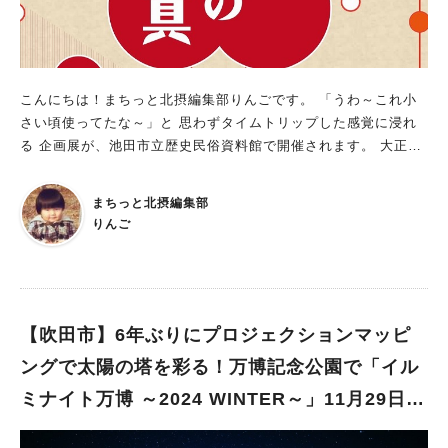
り） ▼イベントの詳細は「ラウレアマルシェ」のインスタグラ
ムでチェック！ この投稿をInstagramで見る ラウレアマルシ
ェ(@laulea_marche)がシェアした投稿
こんにちは！まちっと北摂編集部りんごです。 「うわ～これ小
さい頃使ってたな～」と 思わずタイムトリップした感覚に浸れ
る 企画展が、池田市立歴史民俗資料館で開催されます。 大正・
昭和時代に使われていた暮らしに関わる道具を展示 その企画展
は、「ちょっと昔のくらしの道具」。 大正・昭和時代に使われ
まちっと北摂編集部
ていた 「衣」「食」「住」「娯」「農」に関する道具を114点展
りんご
示。 昭和生まれのりんご世代には懐かしく、 子どもたちには、
新しく感じられる道具がずらっと並びます。 また、12月22日
（日）には、関連イベントとして、 同市図書館で「学芸員トー
ク＆体験」を開催。 小学生以上の25人を対象に昔の道具の説明
後、 実施にふれる体験を行います（要申し込み。申し込みは同
【吹田市】6年ぶりにプロジェクションマッピ
市図書館072-751-2508へ） また、1月26日（日）、2月22日
ングで太陽の塔を彩る！万博記念公園で「イル
（土）午後2時～2時45分には 歴史民俗資料館展示室で「展示解
ミナイト万博 ～2024 WINTER～」11月29日
説」を実施。 学芸員が展示の見どころを解説します。※申し込
み不要。 入館無料で気軽に閲覧できるので、 近くに来た際は、
（金）～開催
立ち寄ってみてくださいね。