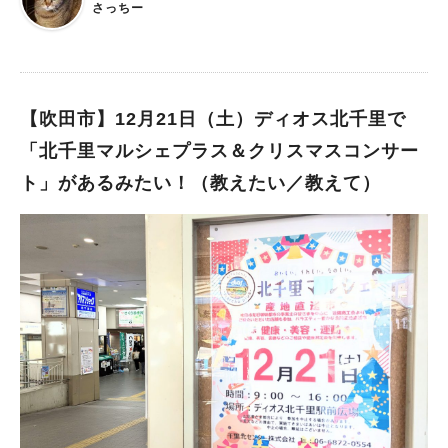
さっちー
けると嬉しいです！」とイベント担当者。 お買い物ついでにふ
世代の垣根を越えて、地域の皆様と一緒に楽しみの輪を広げる、
らっとのぞいてみるもよし、出店者との交流を楽しむもよし！
みんなでつくる、みんなのためのマルシェを開催。 今回はクリ
ホリデーシーズンに心ときめく“つながる市”へ、ぜひ足を運んで
スマスをテーマに、大人マルシェと子ども店長マルシェが同時開
みてください♪ ▼「トナリエ南千里アネックス」のインスタグラ
催されます。 大人マルシェでは、クリスマスやお正月に使える
ムはこちら この投稿をInstagramで見る 無印良品 トナリエ
ドライフラワーやブリザードフラワーを使ったアレンジメントの
【吹田市】12月21日（土）ディオス北千里で
南千里アネックス(@muji_tonarie_minamisenri)がシェアした投
販売、 ギフトにもオススメの雑貨販売、ワークショップなどが
「北千里マルシェプラス＆クリスマスコンサー
稿
登場。 子ども店長マルシェではお子さんが店長となり、 手作り
ト」があるみたい！（教えたい／教えて）
のクリスマスオーナメントの販売や 紙芝居、早口言葉、ラッキ
ーおみくじなどの体験も行われるんですって。 クリスマススタ
ッフを探すと、おかしのプレゼントがもらえるそうなので、 見
つけたらぜひ声をかけてみてくださいね！（なくなり次第終了）
開催時間は午前11時～午後3時。子ども店長マルシェは午後1時
～午後2時30分。 会場まではJR岸辺駅から徒歩約11分、阪急バ
ス「吹田SST」下車すぐです。 「大人も子どもも楽しめる魅力
的なブースが多数そろっています。 ご家族やご友人をお誘いあ
わせの上、どうぞお気軽にお越しください！」（イベント主催者
より）。 ▼イベントの詳細は「サードクロス」のインスタグラ
ムでチェック！ この投稿をInstagramで見る おとなのサード
プレイス Third Cross サードクロス(@thirdcross_2023)がシ