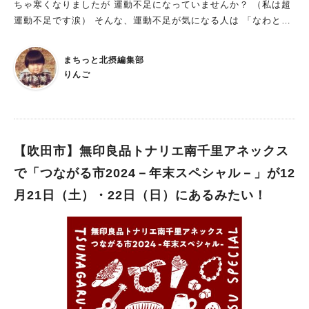
ちゃ寒くなりましたが 運動不足になっていませんか？ （私は超
運動不足です涙） そんな、運動不足が気になる人は 「なわとび
フェスティバル2024 in豊中」に 行ってみませんか？ なわとび
パフォーマンス披露＆体験会を楽しんで 「なわとびフェスティ
まちっと北摂編集部
バル2024 in豊中」は 2024年12月21日（土）午後1時～4時、庄
りんご
内さくら学園 大アリーナで開催される なわとびの魅力をたくさ
んの人に届けることを目的としたイベントです。 当日は、小学
生によるなわとびパフォーマンスの発表会や 体験会を実施。体
験会の講師は、 なわとび競技で4度の世界チャンピオンに輝いた
黒野寛馬さんが務め、 パフォーマンスも披露します。 今年秋ご
【吹田市】無印良品トナリエ南千里アネックス
ろには、豊中市の小学校10校で なわとびパフォーマンスの授業
で「つながる市2024－年末スペシャル－」が12
を担当されたそうですよ！ 参加費・観戦料は無料なので、気軽
月21日（土）・22日（日）にあるみたい！
に参加できます。 観戦だけでもOKなので、家族で立ち寄ってみ
るのもいいですね。