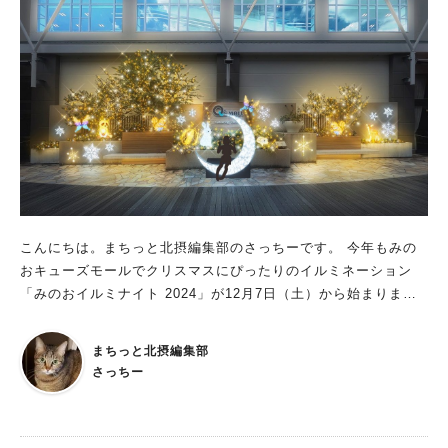
ケード北側 ■講師：サトウ花店 ■定員：各日先着150人 ■参加方
法：11月29日（金）からの、当日の購入レシート2,000円以上で
一人1回参加可、（せんちゅうパルLINE友だちの人は、購入レシ
ート1,000円（税込・合算可）以上の提示で参加可 ※当日午前9
時30分～1日分の整理券を配布 ●「キラキラビジューのクリスマ
スツリーを作ろう！（ブローチ／チャーム）」 ■日程：12月7日
（土）・8日（日） ■時間：①午前11時～②正午～③午後1時～④
午後2時～⑤午後3時～⑥午後4時～ ■場所：CHIT CHAT ※せん
ちゅうパル1階 八角の左隣／入口はバス停側 ■定員：各回3人 ■
対象：3歳～大人 ※未就学児は保護者同伴 ■金額：1,500円～
※追加料金でツイード生地に変更可能 ■所要時間：30～40分程度
こんにちは。まちっと北摂編集部のさっちーです。 今年もみの
■参加方法：予約優先 ※事前予約はインスタ（@mmk-hapun
おキューズモールでクリスマスにぴったりのイルミネーション
a）へDM）。空きがあれは当日参加可能 ※当日午前9時30分〜会
「みのおイルミナイト 2024」が12月7日（土）から始まりま
場内受付で1日分の整理券を配布 ●「サンタクロースと一緒に写
す。 初日には点灯式として「ランタンフェスティバル」も開催
真を撮ろう」 ■日程：12月21日（土） ■時間：①午前10時30分
されるみたいですよ！ 約200個のランタンが幻想的に舞う点灯式
まちっと北摂編集部
～②午後12時30分～③午後2時～④午後3時30分～ ■場所：せん
箕面商工会議所青年部が主催する同イベント。 みのおキューズ
さっちー
ちゅうパル 2階 中央アーケード北側 ■定員：各回約50組 ■対
モール内にイルミネーションを実施し、 今年はかわいい動物た
象：小学生以下のお子さん ※家族も一緒に参加可 ■参加方法：
ちのオブジェなどが12月7日（土）～25日（水）に登場します。
①・②いずれかの方法で1組参加可 ①イベント当日の購入レシー
12月7日（土）午前11時から「ランタンフェスティバル」を開