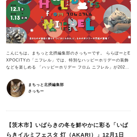
公園の入園料（大人260円、小中学生80円）が必要です。 チケ
ット制となっているので、当日会場にてお買い求めください。
ラーメンと楽しみたい「ギョーザEXPO」やよしもとお笑いライ
ブも ラーメンのお供にぴったりのご当地餃子が集まる「ギョー
ザEXPO」も同時開催。 よしもとの若手芸人の漫才や、音楽ラ
イブなど盛り上がるステージイベントも。 この冬は「ラーメンE
XPO」で、心も体もぽかぽかと温まりたいですね。 11月29日
（金）からはイルミネーションイベント「イルミナイト万博202
こんにちは。まちっと北摂編集部のさっちーです。 ららぽーとE
4」も開催予定なので、 万博記念公園で家族や友人と、思い出に
XPOCITYの「ニフレル」では、特別なハッピーホリデーの装飾
残る冬をお過ごしください！ ▼ラーメンEXPOのインスタグラ
などを楽しめる 「ハッピーホリデー フロム ニフレル」が2025
ムはこちら
年1月13日（祝・月）まで開催中です。 この時期だけの特別なニ
フレルで生きものたちとふれ合いませんか？ ホリデースイーツ
まちっと北摂編集部
やグリーティングカードのプレゼントも イベント期間中、「う
さっちー
ごきにふれる」ゾーンに もみの木や木製ガーランド、お正月に
は門松を設置。 生きものたちの行動のバリエーションを増やす
目的だそうで、 普段とは違う植物や装飾に飛びついたり引っか
いたり、 生きものたちがどんな反応をするのか、観察しながら
楽しめるんですって。 また、キュレーターが選んだ、心温まる
【茨木市】いばらきの冬を鮮やかに彩る「いば
生きもののエピソード6選を 館内で配布するリーフレットで紹
らきイルミフェスタ 灯（AKARI）」12月1日