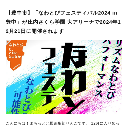
♪』が叶うじかんをお届けできれば」との想いで開催されていま
す。 2回目となる今回は、ラインナップ豊富な約20店舗がスタン
【豊中市】「なわとびフェスティバル2024 in
バイ。 おにぎり、手作りこんにゃく、壺焼き芋、自家手焙煎の
豊中」が庄内さくら学園 大アリーナで2024年1
珈琲など その場で楽しめるあたたかいフード＆ドリンク、米粉
2月21日に開催されます
クレープなどキッチンカー、 季節の果物を使った焼き菓子、日
本茶など、お土産にうれしい食べ物やおやつも並びます。 クリ
スマス＆お正月飾りやくらしの雑貨、アクセサリーなど 自分へ
のご褒美やギフトにもぴったりのアイテムも登場！ 生演奏の弾
き語りライブや、ヘッドマッサージなどリラクゼーションも。
ホッとひと息つきながら、ゆったりとした時間を過ごせそうです
ね♪ 「寒い季節ですが、師走の忙しさは一旦忘れて、 ココロも
カラダもあたたまるじかんを共に過ごせると嬉しいです♪ ぜひ気
軽にお立ち寄りください！」（イベント主催者より） ▼イベン
トの詳細は「しまくまマルシェ」のインスタグラムをチェック！
この投稿をInstagramで見る しまくまマルシェ(@shimakum
a.marche)がシェアした投稿
こんにちは！まちっと北摂編集部りんごです。 12月に入りめっ