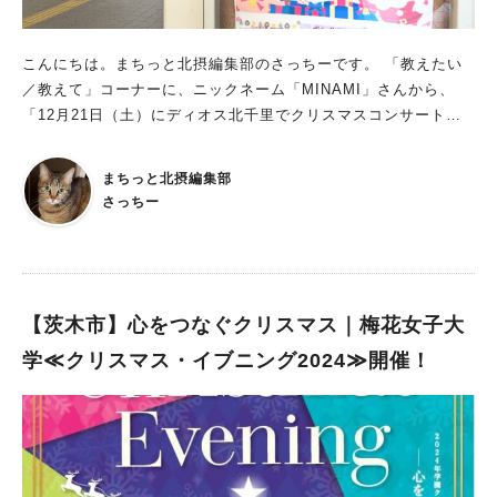
ェアした投稿
こんにちは。まちっと北摂編集部のさっちーです。 「教えたい
／教えて」コーナーに、ニックネーム「MINAMI」さんから、
「12月21日（土）にディオス北千里でクリスマスコンサートと
北千里マルシェが開催されるようです♪」 という投稿をいただき
ました。ありがとうございます！ 産地直送市とクリスマスコン
まちっと北摂編集部
サートを実施 ディオス北千里駅前広場で開催される今年最後の
さっちー
「北千里マルシェ＋（プラス）」。 張り紙やディオス北千里の
ホームページを確認すると、 吹田市友好姉妹都市の事業主の皆
さんを中心に、近隣商工会より紹介された店舗などが参加する
「産地直送市」が開催されるみたいです。 そのほか、健康、美
容、運動などの相談や健康測定会を開催。 ディオス1番館3階 パ
【茨木市】心をつなぐクリスマス｜梅花女子大
フォーマンスホールでは、 金蘭千里中学校・高等学校吹奏学部
学≪クリスマス・イブニング2024≫開催！
や青山台中学校ギターマンドリン部などによる 「クリスマスコ
ンサート」も開催されるみたい！ ディオス北千里では12月31日
（火）まで「ウィンターイルミネーション2024」を開催中。 マ
ルシェやコンサートと一緒にイルミネーションも楽しみながら、
クリスマス気分を楽しみませんか？ 詳しくはディオス北千里の