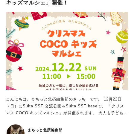
キッズマルシェ」開催！
ップ「あなたの文字でお名前ハンコ彫ります」（12/22 午前10時
～・約10分／料金770円、予約不要） など楽しいワークショッ
プが開催。 「ジョニイの紙芝居」も登場し、日本昔話を題材に
した紙芝居を 無料で楽しめるそうです！（12/22 ①午前11時
～、②午後2時～、③午後3時～／各回約20分・投げ銭制） その
ほか、「お菓子のおうちヘクセンハウスをつくるワークショッ
プ」（12/22 午後1時～2時30分／料金1,990円 ※満員のため募集
終了）、 「無印良品ボディケア新商品お試し会」（12/22 ①午
前11時～、②午後1時～、③午後3時～ ※無料、予約不要）も実
施。 年末の大掃除に向けて『片付け方がわからない』という人
にぴったりの 「インテリアアドバイザーが教える収納セミナ
ー」（12/22 ①午前11時～、②午後1時～、③午後3時～ ※無
料、予約はWEBより）も行われます。 無印良品の商品があたる
「クリスマス抽選会」（12/22 午前11時30分～午後4時 ※ひとり
1回、無印良品にて2,000円以上お買いもの＋お店のインスタグ
こんにちは。まちっと北摂編集部のさっちーです。 12月22日
ラムフォローで参加）もあるみたいなので、こちらも見逃せませ
（日）にSuita SST 交流公園＆Suita SST baseで、 「クリス
ん！ 「今年最後のつながる市はスペシャルバージョンとして、
マス COCO キッズマルシェ」が開催されます。 大人も子どもも
キッチンカー（21日のみ）、フード、雑貨、ワークショップが勢
楽しめる魅力的なブースが盛りだくさんですよ！ 大人マルシェ
ぞろいします。 この時期ならではのワークショップ、ギフトに
と子ども店長マルシェを同時開催 「大人ももっと自由に 自分
まちっと北摂編集部
ぴったりのお店も出店するので、 ぜひ気軽にお立ち寄りいただ
らしく」をコンセプトにイベントを企画するサードクロスは、