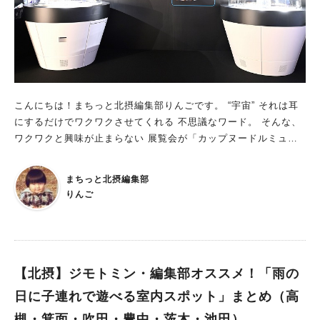
こんにちは！まちっと北摂編集部りんごです。 “宇宙” それは耳
にするだけでワクワクさせてくれる 不思議なワード。 そんな、
ワクワクと興味が止まらない 展覧会が「カップヌードルミュー
ジアム 大阪池田」で開催中なのをご存じですか？ 宇宙とラーメ
ンの貴重な資料を多数展示 7月31日からスタートした企画展
まちっと北摂編集部
「"人類初! 宇宙でラーメンを食べた" 野口聡一 （のぐちそうい
りんご
ち） 宇宙飛行士」。 実は、野口さんは、同館の名誉館長で“宇宙
で初めてラーメンを食べた”人なんです！ 日清食品の創業者で、
世界初の宇宙食ラーメン「スペース・ラム」の 開発の陣頭指揮
を執った安藤百福さんとの交流も深く、 その様子がパネルで展
示されています。 さらに野口さんが国際宇宙ステーション（IS
【北摂】ジモトミン・編集部オススメ！「雨の
S）での 長期滞在ミッションに持って行った安藤百福さんの 色
日に子連れで遊べる室内スポット」まとめ（高
紙「宇宙世紀 優劣共生（うちゅうせいき ゆうれつきょうせ
槻・箕面・吹田・豊中・茨木・池田）
い）」の実物も西日本で初公開されているそう。 宇宙で「スペ