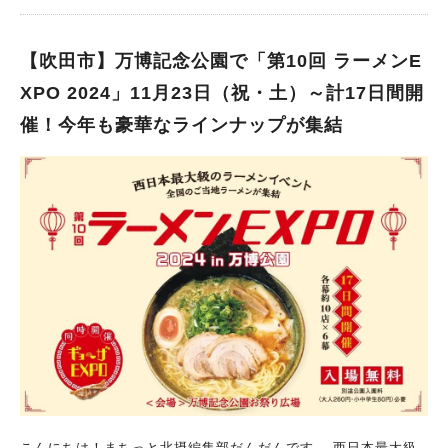
塔を彩り、新たな表情を創出するとのこと！ 2025年に開催を控
える大阪・関西万博に向け、 アートとテクノロジーが融合した
「新たな光のアートサイエンス」作品を共創します。 いつも見
【吹田市】万博記念公園で「第10回 ラーメンE
ている太陽の塔がどのような姿を見せてくれるのか、想像するだ
XPO 2024」11月23日（祝・土）～計17日間開
けでワクワクしますね♪ イルミナイト万博の開催日には、太陽の
催！今年も豪華なラインナップが集結
塔も開館時間を午後7時（最終受付は午後6時30分）まで延長し
ているので、 この機会にぜひ「太陽の塔」内部もご覧になって
みては（別途入館料が必要、予約優先）。 そして今年も全国の
有名ラーメン店が集結する「第10回 ラーメンEXPO 2024 in 万
博公園」がお祭り広場にて同時開催！ イルミネーションでロマ
ンチックな雰囲気に浸りながら、 おいしいラーメンを食べて、
心も体もほっこり温まりたいですね。 万博記念公園で特別な冬
の夜を、思う存分に楽しんでください！ 【イルミナイト万博の
詳細はこちら】
こんにちは！まちっと北摂編集部だんだんです。 西日本最大級