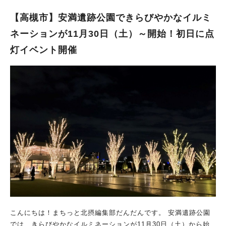
ト（金額不問）を提示 ②せんちゅうパル公式LINEの画面提示 ※
催。 「箕面ダンスコンテスト」が行われたり、 カレーやから揚
当日午前10時～1日分の整理券を配布します。 ●「クリスマスKi
げ、たこ焼きなどキッチンカーや、 スマートボール、くじ引き
【高槻市】安満遺跡公園できらびやかなイルミ
dsスタンプラリー カギを完成させてサンタに会いに行こう！」
など模擬店も出店し、 みのおキューズモールのクリスマスを盛
ネーションが11月30日（土）～開始！初日に点
■日程：12月22日（日） ■時間：①午前11時～②午後1時～③午
り上げます。 午後6時30分からは約200個のランタンが夜空に打
灯イベント開催
後3時～ ■場所：せんちゅうパル2階 中央アーケード北側 ■定
ち上がり、 幻想的なひとときを楽しむことができるみたいで
員：各回45人 ■対象：小学生以下のお子さん ※自分で歩いて館
す！ お買い物ついでに立ち寄るもよし、 ぜひイルミネーション
内を回ることができるお子さん ■応募期間：11月1日（金）～11
初日のイベントにも足を運んでみてくださいね。
月30日（土） ■応募方法：応募サイトより申し込み ※応募多数
の場合は抽選。抽選結果は12月初旬に案内 ※一人につき、12月
中の購入レシート3,000円（税込・合算可）以上を、当日受付に
て提示 【イベント詳細ページはこちら】
こんにちは！まちっと北摂編集部だんだんです。 安満遺跡公園
では、きらびやかなイルミネーションが11月30日（土）から始