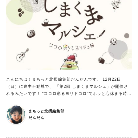
会」や、 クリスマスコーデをしてきてくれたわんちゃんにおや
つのプレゼントも。 開催時間は両日午前10時～午後4時。入場無
料です。 また、2025年1月25日（土）・26日（日）にも服部緑
地で同イベントを開催予定とのこと。 イベントを通して、わん
ちゃんや飼い主同士で新しいお友だちができるかも！ 愛犬と一
緒に、少し早めのクリスマスを満喫してくださいね♪ ▼「あつま
れ！わんダーランド」のインスタグラムはこちら
こんにちは！まちっと北摂編集部だんだんです。 12月22日
（日）に豊中不動尊で、 「第2回 しまくまマルシェ」が開催さ
れるみたいです！ “ココロ彩るヨリドコロ”でホッと心休まる時間
を 今年5月にはじまったばかりの同イベントのコンセプト
は、“ココロ彩るヨリドコロ”。 「永きにわたり地域の方々に愛さ
まちっと北摂編集部
れている『豊中不動尊』というヨリドコロとなる場所に、 さま
だんだん
ざまな個性を活かして活動しているお店や作り手が集まること
で、 この一日が彩り溢れるヨリドコロとなり、近隣地域住民の
みなさまに 『忙しく過ぎる毎日にちょっとゆっくりしていこう