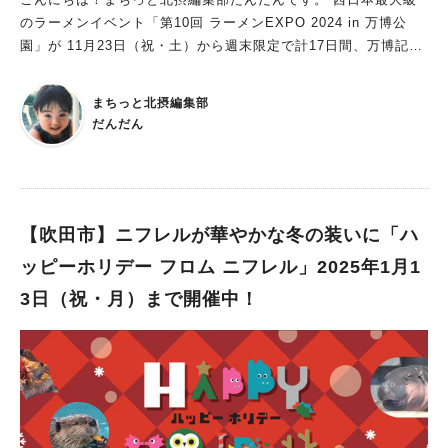
のラーメンイベント「第10回 ラーメンEXPO 2024 in 万博公
園」が 11月23日（祝・土）から週末限定で計17日間、万博記念
公園 お祭り広場で開催されます。 今年も豪華なラインナップが
集結！寒い冬においしいラーメンでほっこり温まりませんか？
まちっと北摂編集部
全国から選りすぐりのラーメン店約60店舗が大集合！ 11月23日
だんだん
（祝・土）～12月30日（月）の週末限定で計17日間、 全国から
選りすぐりのラーメン店約60店舗が万博記念公園 お祭り広場に
集結します。 ラーメンEXPOの開催期間は、 【第1幕】 11月23
日（祝・土）～24日（日） 【第2幕】 11月29日（金）～12月1
日（日） 【第3幕】 12月6日（金）～8日（日） 【第4幕】 12月
【吹田市】ニフレルが華やかな冬の装いに「ハ
13日（金）～15日（日） 【第5幕】 12月20日（金）～22日
ッピーホリデー フロム ニフレル」2025年1月1
（日） 【第6幕】12月28日（土）～30日（月）の6幕に分けて行
3日（祝・月）まで開催中！
われ、各幕約10店舗出店します。 醤油、味噌、とんこつ、塩、
鶏白湯、まぜそば、煮干し、 カニ・のどぐろなど魚介スープ、
スタミナラーメンなど種類も豊富なので、好みの味が見つかりそ
う♪ 期間によって出店する店舗が違うので、 事前にラーメンEX
POのホームページでチェックしましょう。 人気店から隠れた名
店まで豪華なラインナップがそろい、 どの期間に参加しようか
迷ってしまいそうです。。 入場料は無料ですが、別途万博記念