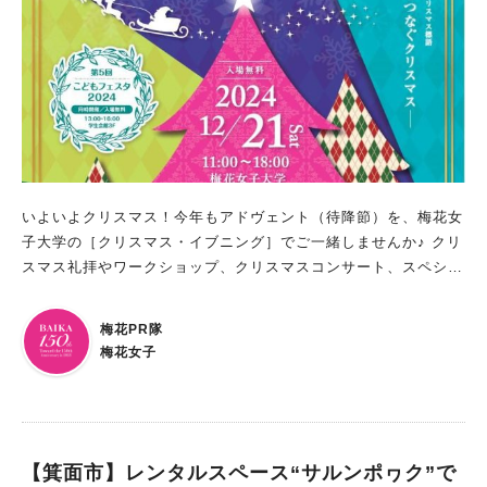
ホームページをチェックしてくださいね！
いよいよクリスマス！今年もアドヴェント（待降節）を、梅花女
子大学の［クリスマス・イブニング］でご一緒しませんか♪ クリ
スマス礼拝やワークショップ、クリスマスコンサート、スペシャ
ルパフォーマンス …etc.楽しい催しがいっぱい！ お腹も心も温
まるフードブースも充実しています！ さらに！今年も「こども
梅花PR隊
フェスタ」を同時開催！！小さなお子様と楽しめる企画を、こど
梅花女子
も教育学科がたっぷりご用意！ ぜひ梅花で、クリスマスを待ち
望む喜びを分かち合いましょう。 【クリスマス・イブニング202
4】 ■クリスマス標語：心をつなぐクリスマス ■開催：2024年12
月21日（土） ■時間：11:00～18:00 ■入場：無料 ■場所：梅花
女子大学 茨木エレガンスキャンパス ------- ★同時開催：こども
【箕面市】レンタルスペース“サルンポヮク”で