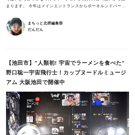
まります。 今年はメインエントランスからボーネルンドパーク
センター前まで約100メートルにわたり、 園路沿いの植樹等を約
3万球のLEDによってライトアップされます！ サンスター広場で
まちっと北摂編集部
は、ペンギンとシロクマをデザインしたオブジェにもイルミネー
だんだん
ションが施されるとのこと。 パークセンター内には12月25日
（月）まで、 高さ365センチメートルの大きなクリスマスツリー
も飾られるそうです！ 11月30日（土）午後3時～は点灯式が行
われ、 ホットワインやレモネード、シュトーレン、ガパオライ
ス、スープなど あったかグルメやドリンクが登場。 クリスマス
【池田市】"人類初! 宇宙でラーメンを食べた"
ソングが楽しめるスペシャルライブも開催され、 華やかなイル
野口聡一宇宙飛行士！カップヌードルミュージ
ミネーションとともに、クリスマス気分が味わえますよ！ ぜひ
アム 大阪池田で開催中
点灯式にも足を運んでみてくださいね♪