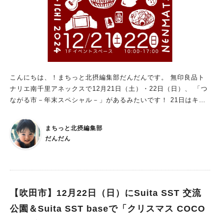
こんにちは、！まちっと北摂編集部だんだんです。 無印良品ト
ナリエ南千里アネックスで12月21日（土）・22日（日）、 「つ
ながる市－年末スペシャル－」があるみたいです！ 21日はキッ
チンカーも出店！クリスマス・年末を楽しむマルシェ 今年最後
のつながる市は年末スペシャルとして、 ホリデーシーズンを楽
まちっと北摂編集部
しむマルシェになっているとのこと。 21日（土）は無印良品入
だんだん
口前に「56kitchen」の米粉クレープ、「キッチン きゃんtoこ
こ」のホットドッグが登場。 22日（日）は1階イベントスペース
に「ミズタマ舎」の器や生活雑貨、「enunana」のアクセサリ
ー、 「saji食堂」のお弁当、「EMMA COFFEE」の自家焙煎珈
琲や焼き菓子などが並びます。 「しめ飾りをつくろう」（12/22
【吹田市】12月22日（日）にSuita SST 交流
午前10時～・約60分（午後4時30分最終受付）／料金3,500円 ※
公園＆Suita SST baseで「クリスマス COCO
7歳以上対象、予約はDMより）、 オリジナルハンコワークショ