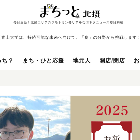
毎日更新！北摂エリアのジモトミン発リアルな街ネタニュース毎日満載！
阪青山大学は、持続可能な未来へ向けて、「食」の分野から挑戦します
っち？
まち・ひと応援
地元人
開店/閉店
お