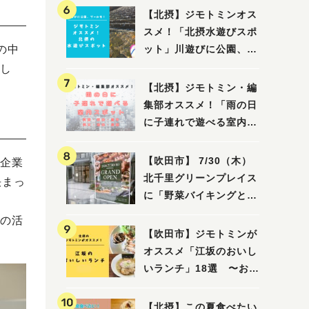
【北摂】ジモトミンオス
スメ！「北摂水遊びスポ
の中
ット」川遊びに公園、プ
ールも！（豊中・箕面・
し
吹田・茨木・高槻）
【北摂】ジモトミン・編
集部オススメ！「雨の日
に子連れで遊べる室内ス
ポット」まとめ（高槻・
箕面・吹田・豊中・茨
【吹田市】 7/30（木）
企業
木・池田）
北千里グリーンプレイス
決まっ
に「野菜バイキングと飲
茶 Lei can ting 北千
の活
里店」がオープン予定！
【吹田市】ジモトミンが
オススメ「江坂のおいし
いランチ」18選 〜おし
ゃれな人気店から、おひ
とりさまでも楽しめるお
【北摂】この夏食べたい