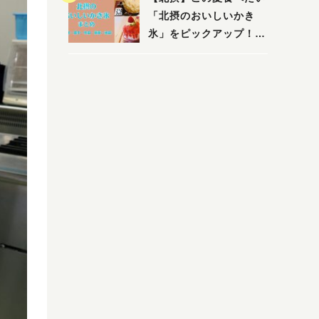
店まで〜
「北摂のおいしいかき
氷」をピックアップ！
（茨木・豊中・吹田・箕
面・池田）