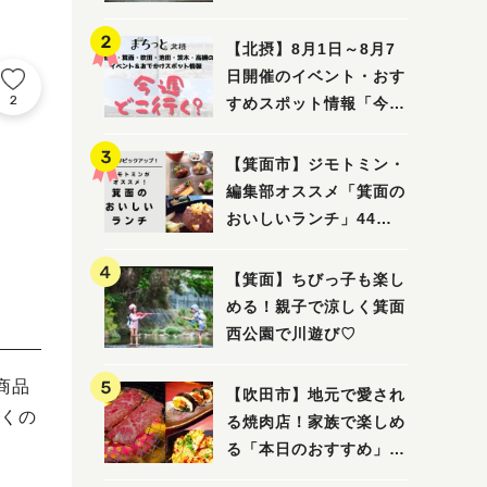
ってみました！
【北摂】8月1日～8月7
日開催のイベント・おす
2
すめスポット情報「今週
どこいく？」（豊中・箕
面・吹田・池田・茨木・
【箕面市】ジモトミン・
高槻）
編集部オススメ「箕面の
おいしいランチ」44
選 〜おしゃれな人気店
から穴場まで！〜
【箕面】ちびっ子も楽し
める！親子で涼しく箕面
西公園で川遊び♡
商品
【吹田市】地元で愛され
くの
る焼肉店！家族で楽しめ
る「本日のおすすめ」で
大満足の焼肉時間