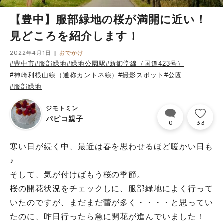
【豊中】服部緑地の桜が満開に近い！
見どころを紹介します！
2022年4月1日
おでかけ
#豊中市
#服部緑地
#緑地公園駅
#新御堂線（国道423号）
#神崎利根山線（通称カントネ線）
#撮影スポット
#公園
#服部緑地
ジモトミン
パピコ親子
0
33
寒い日が続く中、最近は春を思わせるほど暖かい日も
♪
そして、気が付けばもう桜の季節。
桜の開花状況をチェックしに、服部緑地によく行って
いたのですが、まだまだ蕾が多く・・・・と思ってい
たのに、昨日行ったら急に開花が進んでいました！