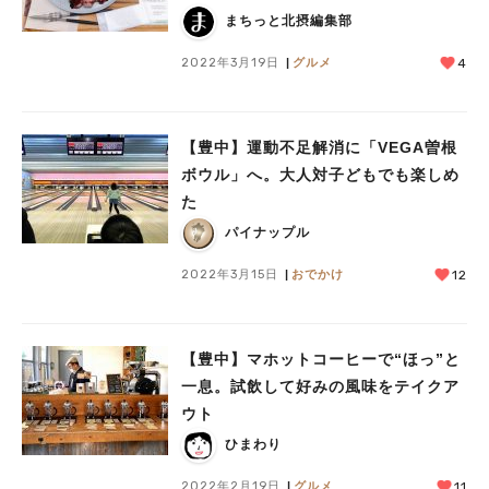
まちっと北摂編集部
2022年3月19日
グルメ
4
【豊中】運動不足解消に「VEGA曽根
ボウル」へ。大人対子どもでも楽しめ
た
パイナップル
2022年3月15日
おでかけ
12
【豊中】マホットコーヒーで“ほっ”と
一息。試飲して好みの風味をテイクア
ウト
ひまわり
2022年2月19日
グルメ
11