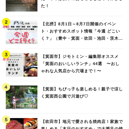
た！
【北摂】8月1日～8月7日開催のイベン
ト・おすすめスポット情報「今週 どこい
く？」（豊中・箕面・吹田・池田・茨木・
高槻）
【箕面市】ジモトミン・編集部オススメ
「箕面のおいしいランチ」44選 〜おし
ゃれな人気店から穴場まで！〜
【箕面】ちびっ子も楽しめる！親子で涼し
く箕面西公園で川遊び♡
【吹田市】地元で愛される焼肉店！家族で
楽しめる「本日のおすすめ」で大満足の焼