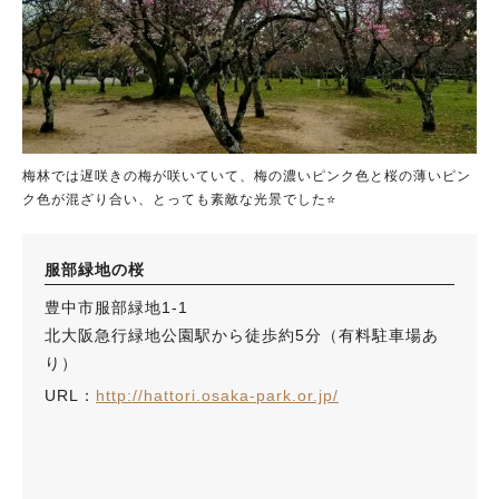
梅林では遅咲きの梅が咲いていて、梅の濃いピンク色と桜の薄いピン
ク色が混ざり合い、とっても素敵な光景でした⭐
服部緑地の桜
豊中市服部緑地1-1
北大阪急行緑地公園駅から徒歩約5分（有料駐車場あ
り）
URL：
http://hattori.osaka-park.or.jp/