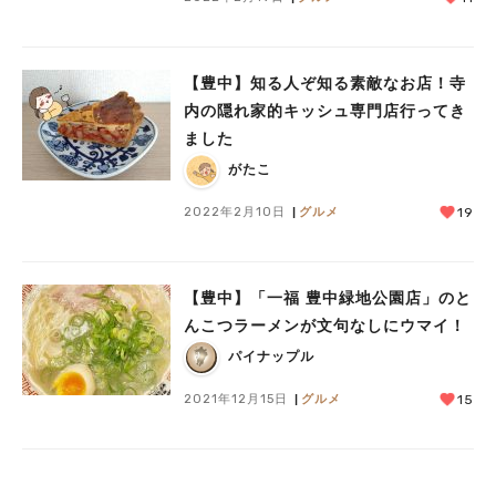
【豊中】知る人ぞ知る素敵なお店！寺
内の隠れ家的キッシュ専門店行ってき
ました
がたこ
2022年2月10日
グルメ
19
【豊中】「一福 豊中緑地公園店」のと
んこつラーメンが文句なしにウマイ！
パイナップル
2021年12月15日
グルメ
15