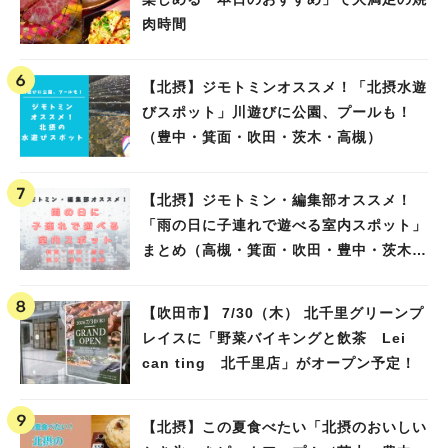
肉時間
【北摂】ジモトミンオススメ！「北摂水遊
びスポット」川遊びに公園、プールも！
（豊中・箕面・吹田・茨木・高槻）
【北摂】ジモトミン・編集部オススメ！
「雨の日に子連れで遊べる室内スポット」
まとめ（高槻・箕面・吹田・豊中・茨木・
池田）
【吹田市】 7/30（木） 北千里グリーンプ
レイスに「野菜バイキングと飲茶 Lei
can ting 北千里店」がオープン予定！
【北摂】この夏食べたい「北摂のおいしい