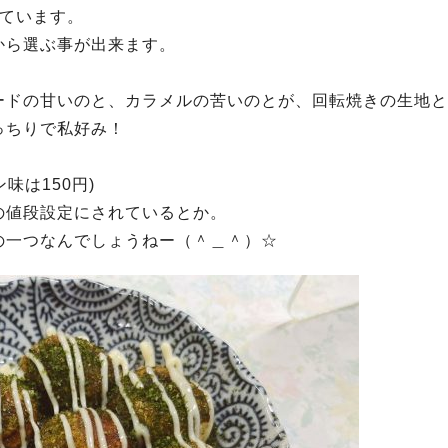
げています。
から選ぶ事が出来ます。
ードの甘いのと、カラメルの苦いのとが、回転焼きの生地と
っちりで私好み！
味は150円)
の値段設定にされているとか。
の一つなんでしょうねー（＾＿＾）☆