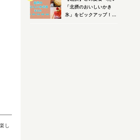
「北摂のおいしいかき
氷」をピックアップ！
（茨木・豊中・吹田・箕
面・池田）
楽し