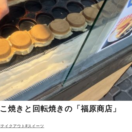
️たこ焼きと回転焼きの「福原商店」
#テイクアウト
#スイーツ