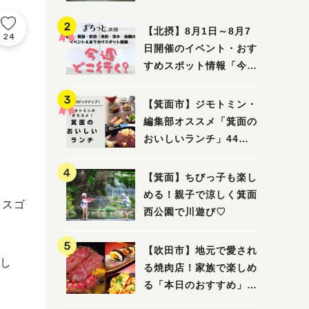
ってみました！
【北摂】8月1日～8月7
24
日開催のイベント・おす
すめスポット情報「今週
どこいく？」（豊中・箕
面・吹田・池田・茨木・
【箕面市】ジモトミン・
高槻）
編集部オススメ「箕面の
おいしいランチ」44
選 〜おしゃれな人気店
から穴場まで！〜
【箕面】ちびっ子も楽し
める！親子で涼しく箕面
もスゴ
西公園で川遊び♡
【吹田市】地元で愛され
し
る焼肉店！家族で楽しめ
る「本日のおすすめ」で
大満足の焼肉時間