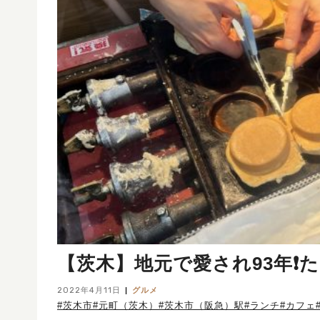
【茨木】地元で愛され93年❗
2022年4月11日
グルメ
#茨木市
#元町（茨木）
#茨木市（阪急）駅
#ランチ
#カフェ