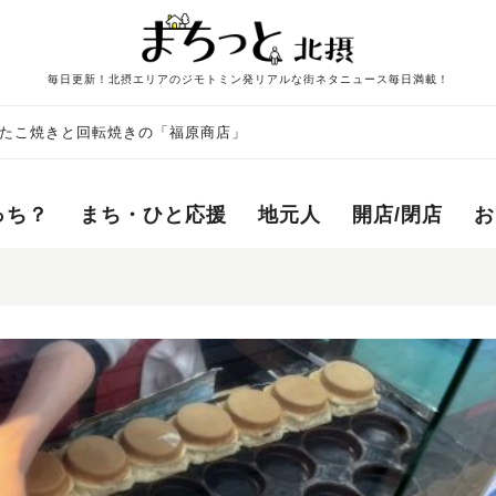
毎日更新！北摂エリアのジモトミン発リアルな街ネタニュース毎日満載！
❗️たこ焼きと回転焼きの「福原商店」
っち？
まち・ひと応援
地元人
開店/閉店
お