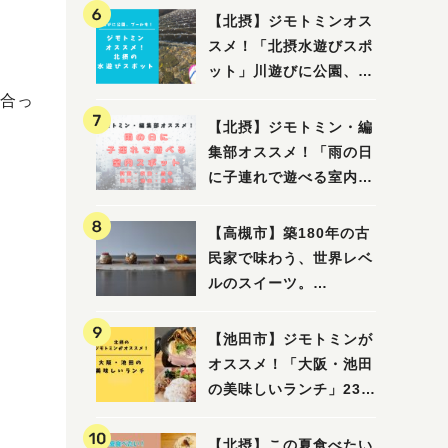
【北摂】ジモトミンオス
スメ！「北摂水遊びスポ
ット」川遊びに公園、プ
ールも！（豊中・箕面・
合っ
吹田・茨木・高槻）
【北摂】ジモトミン・編
集部オススメ！「雨の日
に子連れで遊べる室内ス
ポット」まとめ（高槻・
箕面・吹田・豊中・茨
【高槻市】築180年の古
木・池田）
民家で味わう、世界レベ
ルのスイーツ。
「HALO,（アロ）」が7
月3日にオープン！（教
【池田市】ジモトミンが
えたい/教えて）
オススメ！「大阪・池田
の美味しいランチ」23
選
【北摂】この夏食べたい