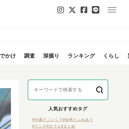
でかけ
調査
深掘り
ランキング
くらし
人気おすすめタグ
#今週どこいく？
#自然とふれあう
#ランチ
#カフェ
#まとめ