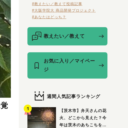
#教えたい／教えて投稿記事
#大阪学院大 商品開発プロジェクト
#あなたはどっち？
教えたい／教えて
お気に入り／マイペー
ジ
週間人気記事ランキング
味覚
【茨木市】弁天さんの花
火、どこから見えた？今
年は茨木のあちこちを巡