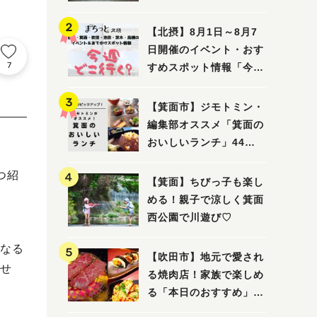
ってみました！
【北摂】8月1日～8月7
日開催のイベント・おす
7
すめスポット情報「今週
どこいく？」（豊中・箕
面・吹田・池田・茨木・
【箕面市】ジモトミン・
高槻）
編集部オススメ「箕面の
おいしいランチ」44
選 〜おしゃれな人気店
つ紹
から穴場まで！〜
【箕面】ちびっ子も楽し
める！親子で涼しく箕面
西公園で川遊び♡
なる
【吹田市】地元で愛され
せ
る焼肉店！家族で楽しめ
る「本日のおすすめ」で
大満足の焼肉時間