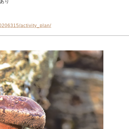
あり
0206315/activity_plan/