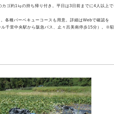
園のカゴ約1㎏の持ち帰り付き。平日は3日前までに4人以上
。各種バーベキューコースも用意。詳細はWebで確認を
レール千里中央駅から阪急バス、止々呂美南停歩15分）。※