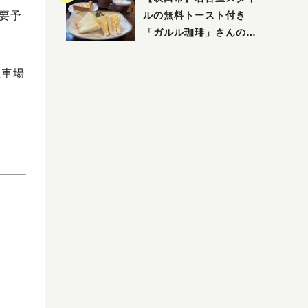
ルの無料トースト付き
で要予
「ガルル珈琲」さんのお
得モーニング！
駐車場