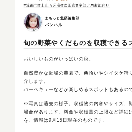
#箕面市
#上止々呂美
#吹田市
#岸部北
#味覚狩り
まちっと北摂編集部
バンハル
旬の野菜やくだものを収穫できる
おいしいものがいっぱいの秋。
自然豊かな近場の農園で、栗拾いやシイタケ狩
介します。
バーベキューなどが楽しめるスポットもあるの
※写真は過去の様子。収穫物の内容やサイズ、
場合があります。料金や収穫量の上限など詳細
を。情報は9月15日現在のものです。