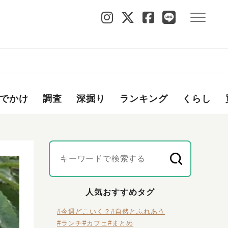
でかけ
調査
深掘り
ランキング
くらし
人気おすすめタグ
#今週どこいく？
#自然とふれあう
#ランチ
#カフェ
#まとめ