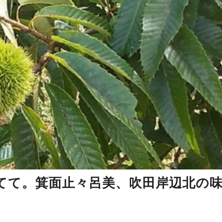
てて。箕面止々呂美、吹田岸辺北の