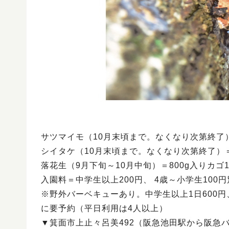
サツマイモ（10月末頃まで。なくなり次第終了）
シイタケ（10月末頃まで。なくなり次第終了）＝5
落花生（9月下旬～10月中旬）＝800g入りカゴ1
入園料＝中学生以上200円、 4歳～小学生10
※野外バーベキューあり。中学生以上1日600円
に要予約（平日利用は4人以上）
▼箕面市上止々呂美492（阪急池田駅から阪急