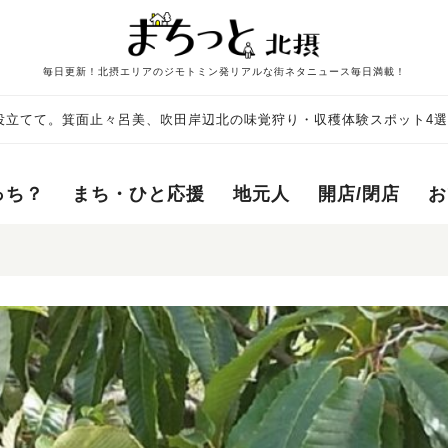
毎日更新！北摂エリアのジモトミン発リアルな街ネタニュース毎日満載！
役立てて。箕面止々呂美、吹田岸辺北の味覚狩り・収穫体験スポット4選
っち？
まち・ひと応援
地元人
開店/閉店
お