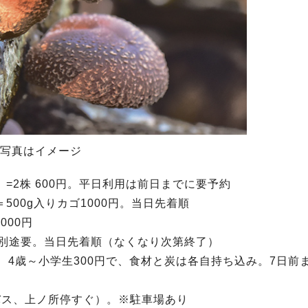
写真はイメージ
=2株 600円。平日利用は前日までに要予約
00g入りカゴ1000円。当日先着順
000円
0円別途要。当日先着順（なくなり次第終了）
、4歳～小学生300円で、食材と炭は各自持ち込み。7日前
バス、上ノ所停すぐ）。※駐車場あり