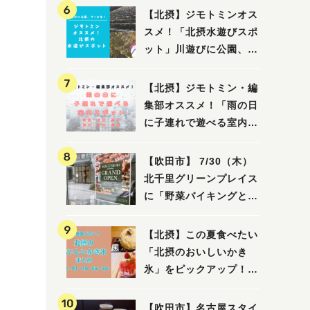
【北摂】ジモトミンオス
スメ！「北摂水遊びスポ
ット」川遊びに公園、プ
ールも！（豊中・箕面・
吹田・茨木・高槻）
【北摂】ジモトミン・編
集部オススメ！「雨の日
に子連れで遊べる室内ス
ポット」まとめ（高槻・
箕面・吹田・豊中・茨
【吹田市】 7/30（木）
木・池田）
北千里グリーンプレイス
に「野菜バイキングと飲
茶 Lei can ting 北千
里店」がオープン予定！
【北摂】この夏食べたい
「北摂のおいしいかき
氷」をピックアップ！
（茨木・豊中・吹田・箕
面・池田）
【吹田市】名古屋スタイ