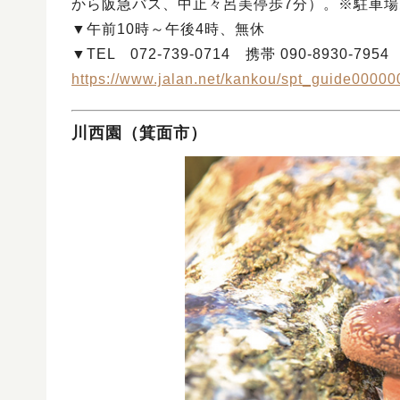
から阪急バス、中止々呂美停歩7分）。※駐車場
▼午前10時～午後4時、無休
▼TEL 072-739-0714 携帯 090-8930-7954
https://www.jalan.net/kankou/spt_guide00000
川西園（箕面市）