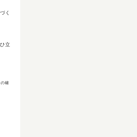
づく
ひ立
報の確