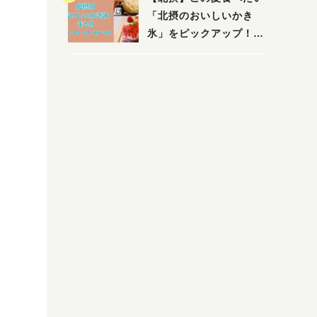
「北摂のおいしいかき
氷」をピックアップ！
（茨木・豊中・吹田・箕
面・池田）