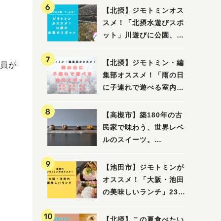
【北摂】ジモトミンオス
スメ！「北摂水遊びスポ
ット」川遊びに公園、プ
ールも！（豊中・箕面・
吹田・茨木・高槻）
【北摂】ジモトミン・編
員が
集部オススメ！「雨の日
に子連れで遊べる室内ス
ポット」まとめ（高槻・
箕面・吹田・豊中・茨
【高槻市】築180年の古
木・池田）
民家で味わう、世界レベ
ルのスイーツ。
「HALO,（アロ）」が7
月3日にオープン！（教
【池田市】ジモトミンが
えたい/教えて）
オススメ！「大阪・池田
の美味しいランチ」23
選
【北摂】この夏食べたい