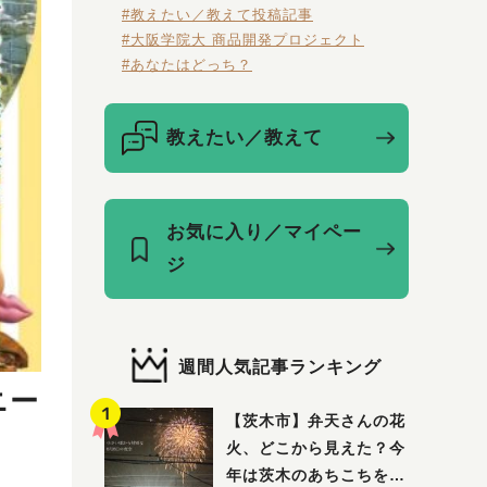
#教えたい／教えて投稿記事
#大阪学院大 商品開発プロジェクト
#あなたはどっち？
教えたい／教えて
お気に入り／マイペー
ジ
週間人気記事ランキング
ニー
【茨木市】弁天さんの花
火、どこから見えた？今
年は茨木のあちこちを巡