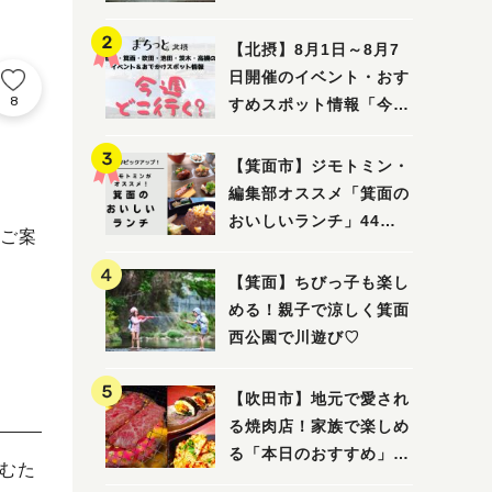
ってみました！
【北摂】8月1日～8月7
日開催のイベント・おす
8
すめスポット情報「今週
どこいく？」（豊中・箕
面・吹田・池田・茨木・
【箕面市】ジモトミン・
高槻）
編集部オススメ「箕面の
おいしいランチ」44
のご案
選 〜おしゃれな人気店
から穴場まで！〜
【箕面】ちびっ子も楽し
める！親子で涼しく箕面
西公園で川遊び♡
【吹田市】地元で愛され
る焼肉店！家族で楽しめ
る「本日のおすすめ」で
生むた
大満足の焼肉時間