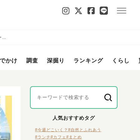
ーで
でかけ
調査
深掘り
ランキング
くらし
人気おすすめタグ
#今週どこいく？
#自然とふれあう
#ランチ
#カフェ
#まとめ