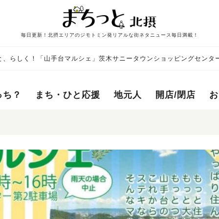
毎日更新！北摂エリアのジモトミン発リアルな街ネタニュース毎日満載！
と、らしく！「山手台マルシェ」茨木サニータウンショッピングセンタ
っち？
まち・ひと応援
地元人
開店/閉店
お