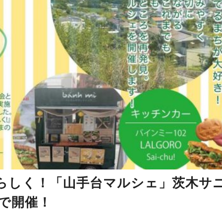
らしく！「山手台マルシェ」茨木サ
で開催！