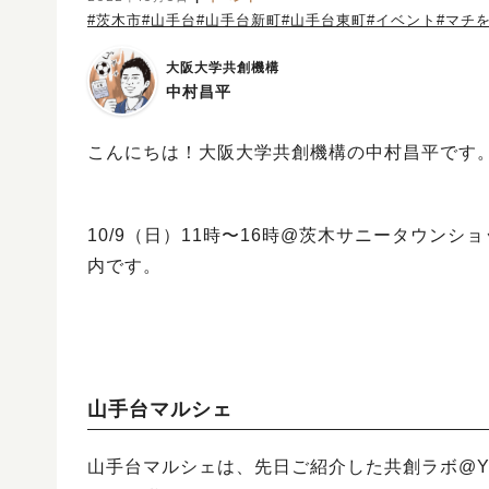
#茨木市
#山手台
#山手台新町
#山手台東町
#イベント
#マチ
大阪大学共創機構
中村昌平
こんにちは！大阪大学共創機構の中村昌平です
10/9（日）11時〜16時@茨木サニータウン
内です。
山手台マルシェ
山手台マルシェは、先日ご紹介した共創ラボ@Y