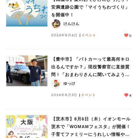
安満遺跡公園で「マイうちわづくり」
を開催中！
けんけん
2026年8月6日
イベント
0
【豊中市】「パトカーって最高何キロ
出るんですか？」現役警察官に直接質
問！「おまわりさんに聞いてみよう」
に参加しました
ゆっけ
2026年8月3日
イベント
4
【茨木市】8月6日（木）イオンモール
茨木で「WOMAMフェスタ」が開催！
子育てファミリーにうれしい情報やプ