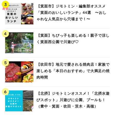
【箕面市】ジモトミン・編集部オススメ
「箕面のおいしいランチ」44選 〜おし
ゃれな人気店から穴場まで！〜
【箕面】ちびっ子も楽しめる！親子で涼し
く箕面西公園で川遊び♡
【吹田市】地元で愛される焼肉店！家族で
楽しめる「本日のおすすめ」で大満足の焼
肉時間
【北摂】ジモトミンオススメ！「北摂水遊
びスポット」川遊びに公園、プールも！
（豊中・箕面・吹田・茨木・高槻）