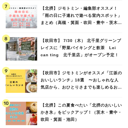
【北摂】ジモトミン・編集部オススメ！
「雨の日に子連れで遊べる室内スポット」
まとめ（高槻・箕面・吹田・豊中・茨木・
池田）
【吹田市】 7/30（木） 北千里グリーンプ
レイスに「野菜バイキングと飲茶 Lei
can ting 北千里店」がオープン予定！
【吹田市】ジモトミンがオススメ「江坂の
おいしいランチ」18選 〜おしゃれな人
気店から、おひとりさまでも楽しめるお店
まで〜
【北摂】この夏食べたい「北摂のおいしい
かき氷」をピックアップ！（茨木・豊中・
吹田・箕面・池田）