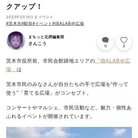
クアップ！
2023年3月16日
イベント
#茨木市
#駅前
#イベント
#IBALAB@広場
まちっと北摂編集部
さんこう
0
2
茨木市役所前、市民会館跡地エリアの
「IBALAB＠広
場」
は
茨木市民のみなさんが自分たちの手で広場を“作って
使う”「育てる広場」がコンセプト。
コンサートやマルシェ、市民活動など、魅力・個性あ
ふれるイベントが開催されています。