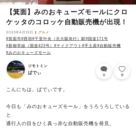
【箕面】みのおキューズモールにクロ
ケッタのコロッケ自動販売機が出現！
2023年4月12日
グルメ
#箕面市
#西宿
#千里中央（北大阪急行）駅
#国道171号
#新御堂線（国道423号）
#テイクアウト
#手土産
#自動販売機
#みのおキューズモール
ジモトミン
ぱでぃ
0
8
こんにちは。ぱでぃです。
今日も「みのおキューズモール」をうろうろしている
と
通行人の目をひく真っ赤な自動販売機を発見。