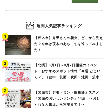
週間人気記事ランキング
【茨木市】弁天さんの花火、どこから見え
た？今年は茨木のあちこちを巡ってみまし
た！
【北摂】8月1日～8月7日開催のイベン
ト・おすすめスポット情報「今週 どこい
く？」（豊中・箕面・吹田・池田・茨木・
高槻）
【箕面市】ジモトミン・編集部オススメ
「箕面のおいしいランチ」44選 〜おし
ゃれな人気店から穴場まで！〜