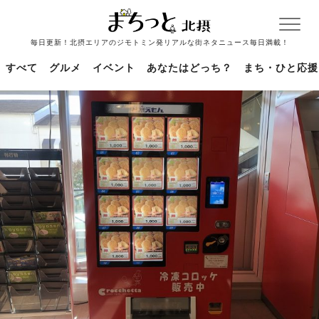
毎日更新！北摂エリアのジモトミン発リアルな街ネタニュース毎日満載！
すべて
グルメ
イベント
あなたはどっち？
まち・ひと応援