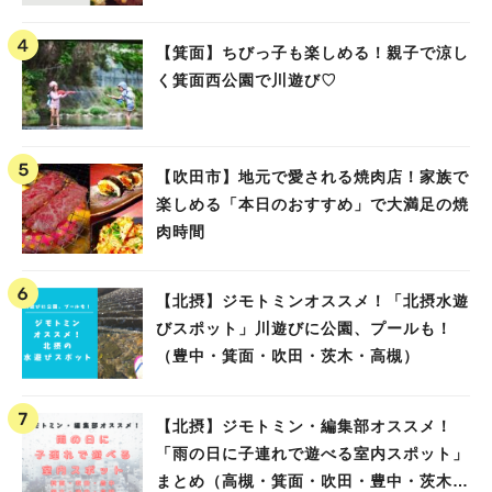
【箕面】ちびっ子も楽しめる！親子で涼し
く箕面西公園で川遊び♡
【吹田市】地元で愛される焼肉店！家族で
楽しめる「本日のおすすめ」で大満足の焼
肉時間
【北摂】ジモトミンオススメ！「北摂水遊
びスポット」川遊びに公園、プールも！
（豊中・箕面・吹田・茨木・高槻）
【北摂】ジモトミン・編集部オススメ！
「雨の日に子連れで遊べる室内スポット」
まとめ（高槻・箕面・吹田・豊中・茨木・