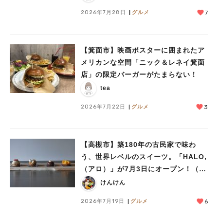
2026年7月28日
グルメ
7
【箕面市】映画ポスターに囲まれたア
メリカンな空間「ニック＆レネイ箕面
人気のキーワード
店」の限定バーガーがたまらない！
#今週どこいく？
#自然とふれあう
#ランチ
#カフェ
#まとめ
tea
#教えたい／教えて投稿記事
#大阪学院大 商品開発プロジェクト
#あなたはどっち？
2026年7月22日
グルメ
3
【高槻市】築180年の古民家で味わ
う、世界レベルのスイーツ。「HALO,
（アロ）」が7月3日にオープン！（教
えたい/教えて）
けんけん
2026年7月19日
グルメ
6