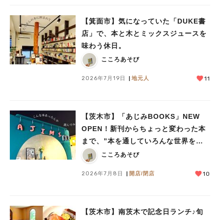
【箕面市】気になっていた「DUKE書
店」で、本と木とミックスジュースを
味わう休日。
こころあそび
2026年7月19日
地元人
11
【茨木市】「あじみBOOKS」NEW
OPEN！新刊からちょっと変わった本
まで、”本を通していろんな世界をあ
じみする” 本屋さん
こころあそび
2026年7月8日
開店/閉店
10
【茨木市】南茨木で記念日ランチ♪旬