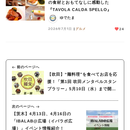
の食材とおもてなしに感動した
『TAVOLA CALDA SPELLO』
ゆでたま
2026年7月1日
グルメ
24
前のページへ
【吹田】“麺料理”を食べてお店を応
援！「第1回 吹田メンタベルスタン
プラリー」5月10日（水）まで開催
中
次のページへ
【茨木】4月13日、4月16日の
「IBALAB@広場（イバラボ広
場）」イベント情報紹介！