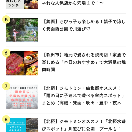
ゃれな人気店から穴場まで！〜
【箕面】ちびっ子も楽しめる！親子で涼し
く箕面西公園で川遊び♡
【吹田市】地元で愛される焼肉店！家族で
楽しめる「本日のおすすめ」で大満足の焼
肉時間
【北摂】ジモトミン・編集部オススメ！
「雨の日に子連れで遊べる室内スポット」
まとめ（高槻・箕面・吹田・豊中・茨木・
池田）
【北摂】ジモトミンオススメ！「北摂水遊
びスポット」川遊びに公園、プールも！