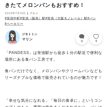
きたてメロンパンもおすすめ！
2023年7月15日
グルメ
#蛍池中町
#蛍池（阪急）駅
#蛍池（大阪モノレール）駅
#パン
#ベーカリー
ジモトミン
マリン
0
9
「PANDESS」は蛍池駅から徒歩１分の駅近で便利な
場所にある食パン工房です。
食パンだけでなく、メロンパンやクリームパンなども
リーズナブルな価格で販売されているのが魅力です！
「幸せな気分になれる」「毎日の食卓に」というコン