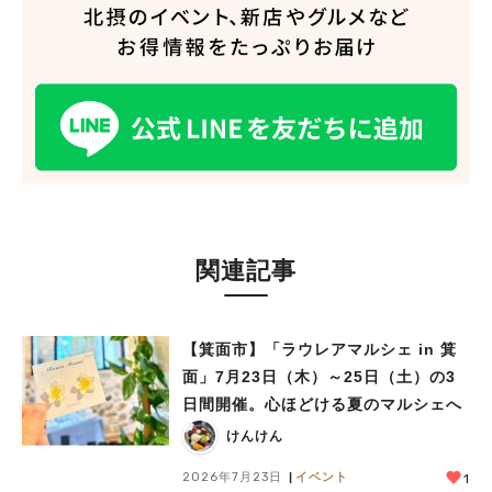
関連記事
人気のキーワード
#今週どこいく？
#自然とふれあう
#ランチ
#カフェ
#まとめ
#教えたい／教えて投稿記事
#大阪学院大 商品開発プロジェクト
【箕面市】「ラウレアマルシェ in 箕
#あなたはどっち？
面」7月23日（木）～25日（土）の3
日間開催。心ほどける夏のマルシェへ
けんけん
2026年7月23日
イベント
1