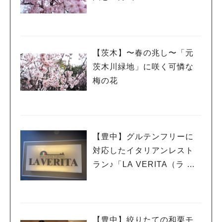
【茨木】〜春の兆し〜「元
茨木川緑地」に咲く可憐な
梅の花
【豊中】グルテンフリーに
対応したイタリアンレスト
ラン♪「LA VERITA（ラ ヴ
ェリータ）」
【豊中】絞りたての和栗モ