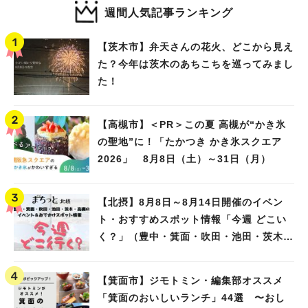
週間人気記事ランキング
【茨木市】弁天さんの花火、どこから見え
た？今年は茨木のあちこちを巡ってみまし
た！
【高槻市】＜PR＞この夏 高槻が“かき氷
の聖地”に！「たかつき かき氷スクエア
2026」 8月8日（土）～31日（月）
【北摂】8月8日～8月14日開催のイベン
ト・おすすめスポット情報「今週 どこい
く？」（豊中・箕面・吹田・池田・茨木・
高槻）
【箕面市】ジモトミン・編集部オススメ
「箕面のおいしいランチ」44選 〜おし