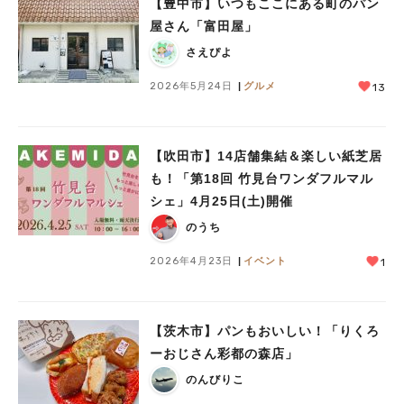
【豊中市】いつもここにある町のパン
屋さん「富田屋」
さえぴよ
2026年5月24日
グルメ
13
【吹田市】14店舗集結＆楽しい紙芝居
も！「第18回 竹見台ワンダフルマル
シェ」4月25日(土)開催
のうち
2026年4月23日
イベント
1
【茨木市】パンもおいしい！「りくろ
ーおじさん彩都の森店」
のんびりこ