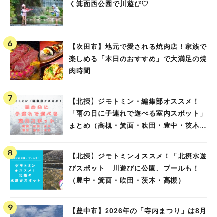
く箕面西公園で川遊び♡
【吹田市】地元で愛される焼肉店！家族で
楽しめる「本日のおすすめ」で大満足の焼
肉時間
【北摂】ジモトミン・編集部オススメ！
「雨の日に子連れで遊べる室内スポット」
まとめ（高槻・箕面・吹田・豊中・茨木・
池田）
【北摂】ジモトミンオススメ！「北摂水遊
びスポット」川遊びに公園、プールも！
（豊中・箕面・吹田・茨木・高槻）
【豊中市】2026年の「寺内まつり」は8月