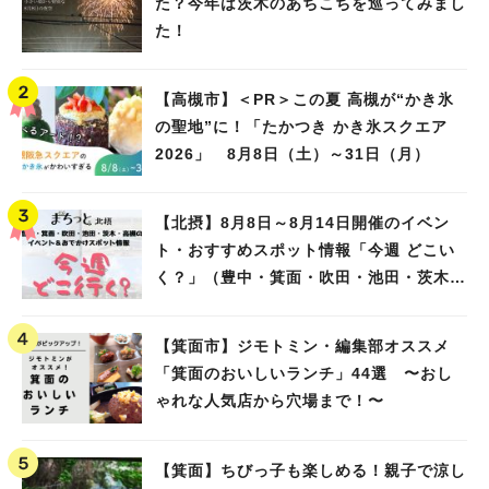
た？今年は茨木のあちこちを巡ってみまし
た！
【高槻市】＜PR＞この夏 高槻が“かき氷
の聖地”に！「たかつき かき氷スクエア
2026」 8月8日（土）～31日（月）
【北摂】8月8日～8月14日開催のイベン
ト・おすすめスポット情報「今週 どこい
く？」（豊中・箕面・吹田・池田・茨木・
高槻）
【箕面市】ジモトミン・編集部オススメ
「箕面のおいしいランチ」44選 〜おし
ゃれな人気店から穴場まで！〜
【箕面】ちびっ子も楽しめる！親子で涼し