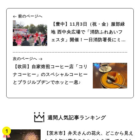
前のページへ
【豊中】11月3日（祝・金）服部緑
地 西中央広場で「消防ふれあいフ
ェスタ」開催！一日消防署長にミサ
イルマンの西代洋さん就任
次のページへ
【吹田】自家焙煎コーヒー店「コリ
ナコーヒー」のスペシャルコーヒー
とブラジルプヂンでホッと一息♪
週間人気記事ランキング
【茨木市】弁天さんの花火、どこから見え