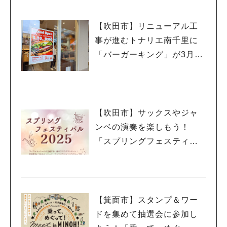
【吹田市】リニューアル工
事が進むトナリエ南千里に
「バーガーキング」が3月20
日（祝・木）オープン！
人気のキーワード
【吹田市】サックスやジャ
#今週どこいく？
#自然とふれあう
#ランチ
#カフェ
#まとめ
ンベの演奏を楽しもう！
#教えたい／教えて投稿記事
#大阪学院大 商品開発プロジェクト
#あなたはどっち？
「スプリングフェスティバ
ル 2025」3月20日（祝・
木）千里山コミュニティー
センターで開催
【箕面市】スタンプ＆ワー
ドを集めて抽選会に参加し