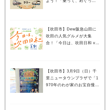
よう！「乗って、めぐっ
て！meet in MINOH！ラリ
ー」3月23日（日）まで開催
中
【吹田市】Dew阪急山田に
吹田の人気グルメが大集
合！「今日は、吹田日和 vo
l.5」3月9日（日）開催
【吹田市】3月9日（日）千
里ニュータウンプラザで「1
970年のわが家のお宝自慢大
会」開催！