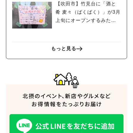
【吹田市】竹見台に「酒と
肴 麦々（ばくばく）」が3月
上旬にオープンするみた
い！
もっと見る