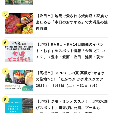
【吹田市】地元で愛される焼肉店！家族で
楽しめる「本日のおすすめ」で大満足の焼
肉時間
【北摂】8月8日～8月14日開催のイベン
ト・おすすめスポット情報「今週 どこい
く？」（豊中・箕面・吹田・池田・茨木・
高槻）
【高槻市】＜PR＞この夏 高槻が“かき氷
の聖地”に！「たかつき かき氷スクエア
2026」 8月8日（土）～31日（月）
【北摂】ジモトミンオススメ！「北摂水遊
びスポット」川遊びに公園、プールも！