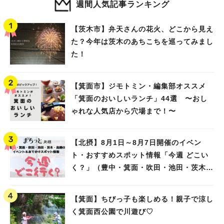
週間人気記事ランキング
【茨木市】弁天さんの花火、どこから見え
た？今年は茨木のあちこちを巡ってみまし
た！
【箕面市】ジモトミン・編集部オススメ
「箕面のおいしいランチ」44選 〜おし
ゃれな人気店から穴場まで！〜
【北摂】8月1日～8月7日開催のイベン
ト・おすすめスポット情報「今週 どこい
く？」（豊中・箕面・吹田・池田・茨木・
高槻）
【箕面】ちびっ子も楽しめる！親子で涼し
く箕面西公園で川遊び♡