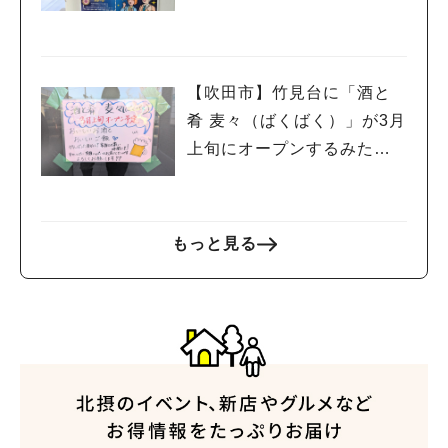
会」開催！
【吹田市】竹見台に「酒と
肴 麦々（ばくばく）」が3月
上旬にオープンするみた
い！
もっと見る