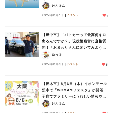
けんけん
2026年8月6日
イベント
1
【豊中市】「パトカーって最高何キロ
出るんですか？」現役警察官に直接質
問！「おまわりさんに聞いてみよう」
に参加しました
ゆっけ
2026年8月3日
イベント
5
【茨木市】8月6日（木）イオンモール
茨木で「WOMAMフェスタ」が開催！
子育てファミリーにうれしい情報やプ
レゼントがいっぱい♪
けんけん