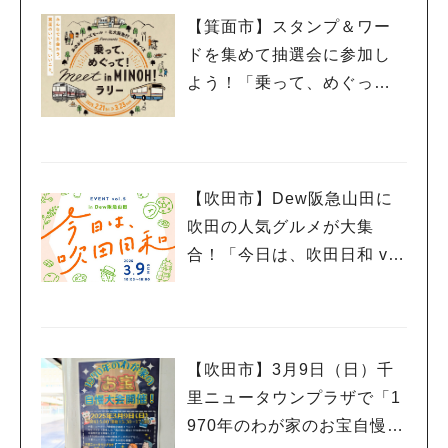
【箕面市】スタンプ＆ワー
ドを集めて抽選会に参加し
よう！「乗って、めぐっ
て！meet in MINOH！ラリ
ー」3月23日（日）まで開催
中
【吹田市】Dew阪急山田に
吹田の人気グルメが大集
合！「今日は、吹田日和 vo
l.5」3月9日（日）開催
【吹田市】3月9日（日）千
里ニュータウンプラザで「1
970年のわが家のお宝自慢大