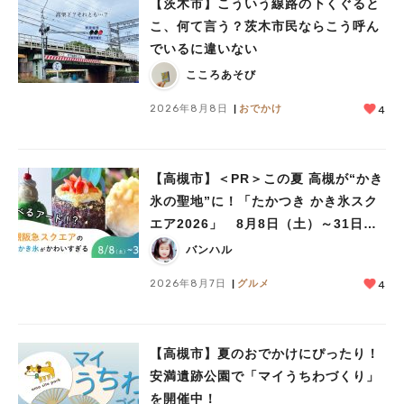
【茨木市】こういう線路の下くぐると
こ、何て言う？茨木市民ならこう呼ん
でいるに違いない
こころあそび
2026年8月8日
おでかけ
4
【高槻市】＜PR＞この夏 高槻が“かき
人気のキーワード
氷の聖地”に！「たかつき かき氷スク
#今週どこいく？
#自然とふれあう
#ランチ
#カフェ
#まとめ
エア2026」 8月8日（土）～31日
#教えたい／教えて投稿記事
#大阪学院大 商品開発プロジェクト
（月）
バンハル
#あなたはどっち？
2026年8月7日
グルメ
4
【高槻市】夏のおでかけにぴったり！
安満遺跡公園で「マイうちわづくり」
を開催中！