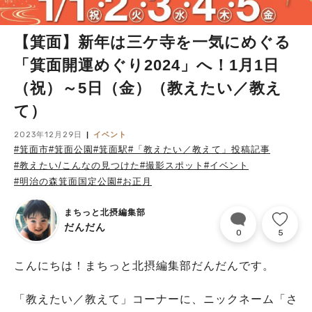
【箕面】新年は三ケ寺を一気にめぐる
「箕面開運めぐり2024」へ！1月1日
（祝）～5日（金）（教えたい／教え
て）
2023年12月29日
イベント
#箕面市
#箕面公園
#箕面駅
#「教えたい／教えて」投稿記事
#教えたい/こんなの見つけた
#撮影スポット
#イベント
#明治の森箕面国定公園
#お正月
まちっと北摂編集部
だんだん
0
5
こんにちは！まちっと北摂編集部だんだんです。
「教えたい／教えて」コーナーに、ニックネーム「さ