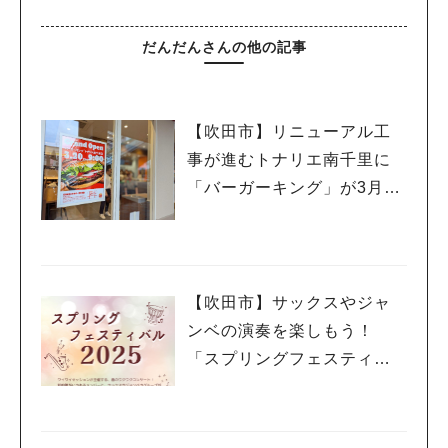
だんだんさんの他の記事
【吹田市】リニューアル工
事が進むトナリエ南千里に
「バーガーキング」が3月20
日（祝・木）オープン！
【吹田市】サックスやジャ
ンベの演奏を楽しもう！
「スプリングフェスティバ
ル 2025」3月20日（祝・
木）千里山コミュニティー
センターで開催